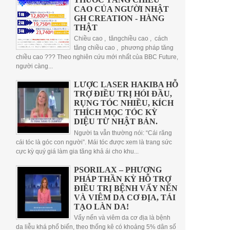
CAO CỦA NGƯỜI NHẬT
GH CREATION - HÀNG
THẬT
Chiều cao , tăngchiều cao , cách
tăng chiều cao , phương pháp tăng
chiều cao ??? Theo nghiên cứu mới nhất của BBC Future,
người càng...
LƯỢC LASER HAKIBA HỖ
TRỢ ĐIỀU TRỊ HÓI ĐẦU,
RỤNG TÓC NHIỀU, KÍCH
THÍCH MỌC TÓC KỲ
DIỆU TỪ NHẬT BẢN.
Người ta vẫn thường nói: “Cái răng
cái tóc là góc con người”. Mái tóc được xem là trang sức
cực kỳ quý giá làm gia tăng khả ái cho khu...
PSORILAX – PHƯƠNG
PHÁP THẦN KỲ HỖ TRỢ
ĐIỀU TRỊ BỆNH VẨY NẾN
VÀ VIÊM DA CƠ ĐỊA, TÁI
TẠO LÀN DA!
Vẩy nến và viêm da cơ địa là bệnh
da liễu khá phổ biến, theo thống kê có khoảng 5% dân số