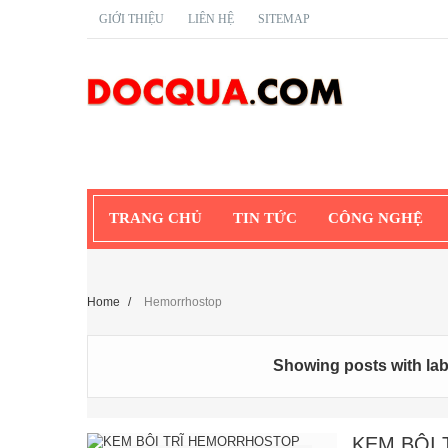
GIỚI THIỆU
LIÊN HỆ
SITEMAP
TRANG CHỦ
TIN TỨC
CÔNG NGHỆ
Home
/
Hemorrhostop
Showing posts with la
KEM BÔI