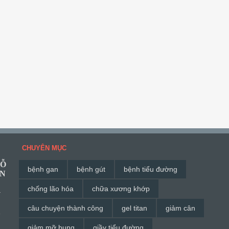
CHUYÊN MỤC
HỖ
bệnh gan
bệnh gút
bệnh tiểu đường
ĂN
chống lão hóa
chữa xương khớp
G
câu chuyện thành công
gel titan
giảm cân
à
giảm mỡ bụng
giầy tiểu đường