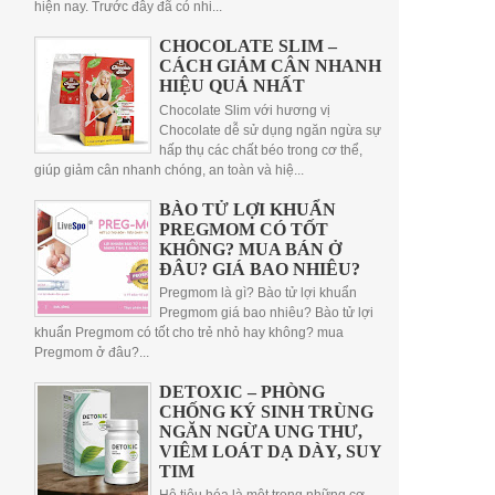
hiện nay. Trước đây đã có nhi...
CHOCOLATE SLIM –
CÁCH GIẢM CÂN NHANH
HIỆU QUẢ NHẤT
Chocolate Slim với hương vị
Chocolate dễ sử dụng ngăn ngừa sự
hấp thụ các chất béo trong cơ thể,
giúp giảm cân nhanh chóng, an toàn và hiệ...
BÀO TỬ LỢI KHUẨN
PREGMOM CÓ TỐT
KHÔNG? MUA BÁN Ở
ĐÂU? GIÁ BAO NHIÊU?
Pregmom là gì? Bào tử lợi khuẩn
Pregmom giá bao nhiêu? Bào tử lợi
khuẩn Pregmom có tốt cho trẻ nhỏ hay không? mua
Pregmom ở đâu?...
DETOXIC – PHÒNG
CHỐNG KÝ SINH TRÙNG
NGĂN NGỪA UNG THƯ,
VIÊM LOÁT DẠ DÀY, SUY
TIM