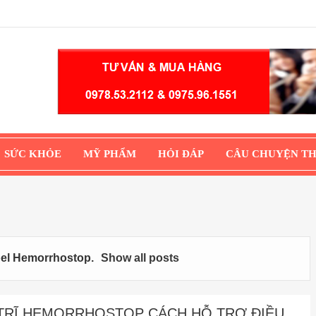
SỨC KHỎE
MỸ PHẨM
HỎI ĐÁP
CÂU CHUYỆN T
bel
Hemorrhostop
.
Show all posts
 TRĨ HEMORRHOSTOP CÁCH HỖ TRỢ ĐIỀU