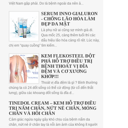
Việt Nam gặp phải. Do là bệnh ngoài da nên ả...
SERUM INNO GIALURON
- CHỐNG LÃO HÓA LÀM
ĐẸP DA MẶT
Là phụ nữ ai cũng sợ mình già đi.
Qua mốc 25, càng thêm tuổi thì các
dấu hiệu lão hóa càng rõ rệt. Lúc này,
chị em “quay cuồng” tìm kiếm...
KEM FLEKOSTEEL ĐỘT
PHÁ HỖ TRỢ ĐIỀU TRỊ
BỆNH THOÁT VỊ ĐĨA
ĐỆM VÀ CƠ XƯƠNG
KHỚP!!!
Thoát vị đĩa đệm là gì ? Bình thường
chúng ta có 24 đốt sống có thể cử động (từ cổ đến thắt
lưng), giữa các khoang đốt sống là đĩa đ...
TINEDOL CREAM – KEM HỖ TRỢ ĐIỀU
TRỊ NẤM CHÂN, NỨT NẺ CHÂN, MÓNG
CHÂN VÀ HÔI CHÂN
Cảm giác ngứa ngáy gây khó chịu của bệnh nấm da
chân, nứt nẻ ở chân tay là nỗi ám ảnh của không ít người