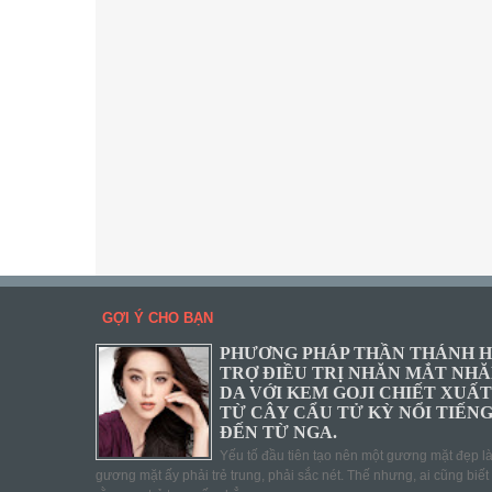
GỢI Ý CHO BẠN
PHƯƠNG PHÁP THẦN THÁNH 
TRỢ ĐIỀU TRỊ NHĂN MẮT NH
DA VỚI KEM GOJI CHIẾT XUẤT
TỪ CÂY CẨU TỬ KỲ NỔI TIẾN
ĐẾN TỪ NGA.
Yếu tố đầu tiên tạo nên một gương mặt đẹp l
gương mặt ấy phải trẻ trung, phải sắc nét. Thế nhưng, ai cũng biết