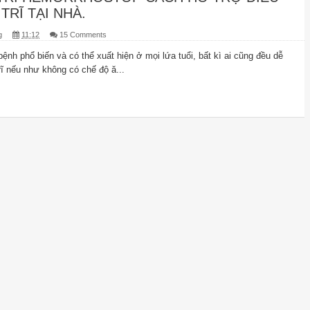
TRĨ TẠI NHÀ.
g
11:12
15 Comments
bệnh phổ biến và có thể xuất hiện ở mọi lứa tuổi, bất kì ai cũng đều dễ
ĩ nếu như không có chế độ ă...