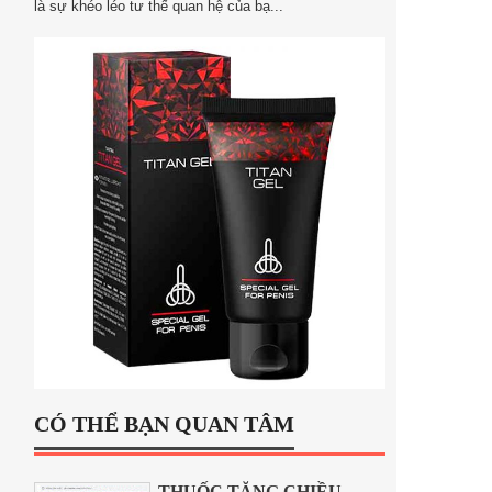
là sự khéo léo tư thế quan hệ của bạ...
CÓ THỂ BẠN QUAN TÂM
THUỐC TĂNG CHIỀU