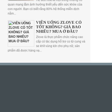
Hệ tiêu hóa là một trong những cơ
quan mang tầm ảnh hưởng thiết yếu đến sức khỏe của
con người. Bạn có biết rằng 80% hệ thống miễn dịch
nằm...
VIÊN UỐNG ZLOVE CÓ
TỐT KHÔNG? GIÁ BAO
NHIÊU? MUA Ở ĐÂU?
Zlove là thực phẩm chức năng cao
cấp có tác dụng hỗ trợ co tử cung và
se khít vùng kín cho phụ nữ, sản
phẩm đã được hàng vạ...