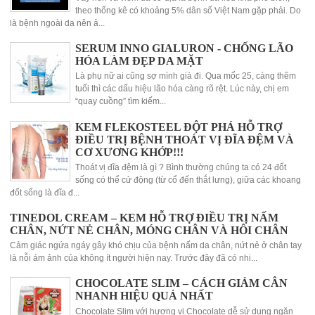
theo thống kê có khoảng 5% dân số Việt Nam gặp phải. Do
là bệnh ngoài da nên ả...
SERUM INNO GIALURON - CHỐNG LÃO
HÓA LÀM ĐẸP DA MẶT
Là phụ nữ ai cũng sợ mình già đi. Qua mốc 25, càng thêm
tuổi thì các dấu hiệu lão hóa càng rõ rệt. Lúc này, chị em
“quay cuồng” tìm kiếm...
KEM FLEKOSTEEL ĐỘT PHÁ HỖ TRỢ
ĐIỀU TRỊ BỆNH THOÁT VỊ ĐĨA ĐỆM VÀ
CƠ XƯƠNG KHỚP!!!
Thoát vị đĩa đệm là gì ? Bình thường chúng ta có 24 đốt
sống có thể cử động (từ cổ đến thắt lưng), giữa các khoang
đốt sống là đĩa đ...
TINEDOL CREAM – KEM HỖ TRỢ ĐIỀU TRỊ NẤM
CHÂN, NỨT NẺ CHÂN, MÓNG CHÂN VÀ HÔI CHÂN
Cảm giác ngứa ngáy gây khó chịu của bệnh nấm da chân, nứt nẻ ở chân tay
là nỗi ám ảnh của không ít người hiện nay. Trước đây đã có nhi...
CHOCOLATE SLIM – CÁCH GIẢM CÂN
NHANH HIỆU QUẢ NHẤT
Chocolate Slim với hương vị Chocolate dễ sử dụng ngăn