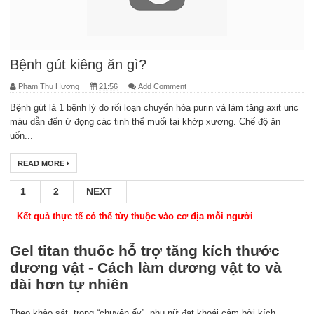
Bệnh gút kiêng ăn gì?
Phạm Thu Hương
21:56
Add Comment
Bệnh gút là 1 bệnh lý do rối loạn chuyển hóa purin và làm tăng axit uric
máu dẫn đến ứ đọng các tinh thể muối tại khớp xương. Chế độ ăn
uốn...
READ MORE
1
2
NEXT
Kết quả thực tế có thể tùy thuộc vào cơ địa mỗi người
Gel titan thuốc hỗ trợ tăng kích thước
dương vật - Cách làm dương vật to và
dài hơn tự nhiên
Theo khảo sát, trong “chuyện ấy”, phụ nữ đạt khoái cảm bởi kích