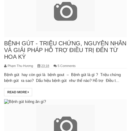
BỆNH GÚT - TRIỆU CHỨNG, NGUYÊN NHÂN
VÀ GIẢI PHÁP HỖ TRỢ ĐIỀU TRỊ ĐẾN TỪ
HOA KỲ
Phạm Thu Hương
23:18
5 Comments
Bệnh gút hay còn gọi là bệnh gout – Bệnh gút là gì ? Triệu chứng
bệnh gút ra sao? Dấu hiệu bệnh gút như thế nào? Hỗ trợ Điều t...
READ MORE