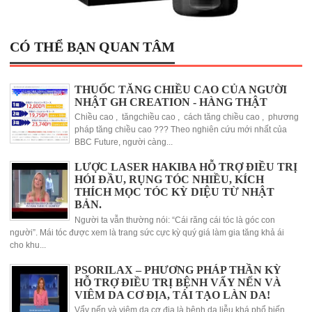
CÓ THỂ BẠN QUAN TÂM
THUỐC TĂNG CHIỀU CAO CỦA NGƯỜI
NHẬT GH CREATION - HÀNG THẬT
Chiều cao , tăngchiều cao , cách tăng chiều cao , phương
pháp tăng chiều cao ??? Theo nghiên cứu mới nhất của
BBC Future, người càng...
LƯỢC LASER HAKIBA HỖ TRỢ ĐIỀU TRỊ
HÓI ĐẦU, RỤNG TÓC NHIỀU, KÍCH
THÍCH MỌC TÓC KỲ DIỆU TỪ NHẬT
BẢN.
Người ta vẫn thường nói: “Cái răng cái tóc là góc con
người”. Mái tóc được xem là trang sức cực kỳ quý giá làm gia tăng khả ái
cho khu...
PSORILAX – PHƯƠNG PHÁP THẦN KỲ
HỖ TRỢ ĐIỀU TRỊ BỆNH VẨY NẾN VÀ
VIÊM DA CƠ ĐỊA, TÁI TẠO LÀN DA!
Vẩy nến và viêm da cơ địa là bệnh da liễu khá phổ biến,