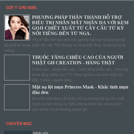
GỢI Ý CHO BẠN
PHƯƠNG PHÁP THẦN THÁNH HỖ TRỢ
ĐIỀU TRỊ NHĂN MẮT NHĂN DA VỚI KEM
GOJI CHIẾT XUẤT TỪ CÂY CẨU TỬ KỲ
NỔI TIẾNG ĐẾN TỪ NGA.
Yếu tố đầu tiên tạo nên một gương mặt đẹp là gương mặt
ấy phải trẻ trung, phải sắc nét. Thế nhưng, ai cũng biết rằng, sự trẻ trung ấy
chẳng ...
THUỐC TĂNG CHIỀU CAO CỦA NGƯỜI
NHẬT GH CREATION - HÀNG THẬT
Chiều cao , tăngchiều cao , cách tăng chiều cao , phương
pháp tăng chiều cao ??? Theo nghiên cứu mới nhất của
BBC Future, người càng...
Mặt nạ lột mụn Princess Mask - Khắc tinh mụn
đầu đen
Da nhờn kéo theo rất nhiều hệ lụy nhưng hệ lụy lớn nhất
chính là mụn trứng cá. Nếu không chăm sóc đúng cách
mụn trứng cả sẽ thường xuyên gh...
CHUYÊN MỤC
bệnh gút