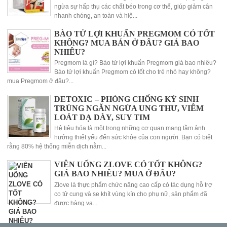
ngừa sự hấp thụ các chất béo trong cơ thể, giúp giảm cân
nhanh chóng, an toàn và hiệ...
BÀO TỬ LỢI KHUẨN PREGMOM CÓ TỐT
KHÔNG? MUA BÁN Ở ĐÂU? GIÁ BAO
NHIÊU?
Pregmom là gì? Bào tử lợi khuẩn Pregmom giá bao nhiêu?
Bào tử lợi khuẩn Pregmom có tốt cho trẻ nhỏ hay không?
mua Pregmom ở đâu?...
DETOXIC – PHÒNG CHỐNG KÝ SINH
TRÙNG NGĂN NGỪA UNG THƯ, VIÊM
LOÁT DẠ DÀY, SUY TIM
Hệ tiêu hóa là một trong những cơ quan mang tầm ảnh
hưởng thiết yếu đến sức khỏe của con người. Bạn có biết
rằng 80% hệ thống miễn dịch nằm...
VIÊN UỐNG ZLOVE CÓ TỐT KHÔNG?
GIÁ BAO NHIÊU? MUA Ở ĐÂU?
Zlove là thực phẩm chức năng cao cấp có tác dụng hỗ trợ
co tử cung và se khít vùng kín cho phụ nữ, sản phẩm đã
được hàng vạ...