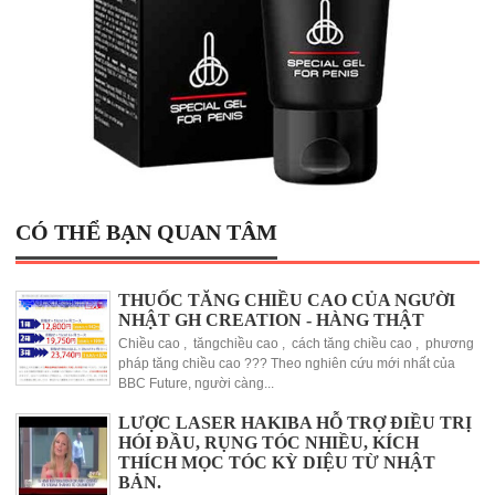
CÓ THỂ BẠN QUAN TÂM
THUỐC TĂNG CHIỀU CAO CỦA NGƯỜI
NHẬT GH CREATION - HÀNG THẬT
Chiều cao , tăngchiều cao , cách tăng chiều cao , phương
pháp tăng chiều cao ??? Theo nghiên cứu mới nhất của
BBC Future, người càng...
LƯỢC LASER HAKIBA HỖ TRỢ ĐIỀU TRỊ
HÓI ĐẦU, RỤNG TÓC NHIỀU, KÍCH
THÍCH MỌC TÓC KỲ DIỆU TỪ NHẬT
BẢN.