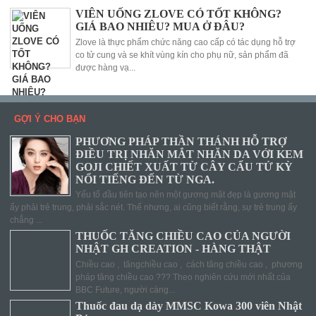
VIÊN UỐNG ZLOVE CÓ TỐT KHÔNG?
GIÁ BAO NHIÊU? MUA Ở ĐÂU?
Zlove là thực phẩm chức năng cao cấp có tác dụng hỗ trợ
co tử cung và se khít vùng kín cho phụ nữ, sản phẩm đã
được hàng vạ...
GỢI Ý CHO BẠN
PHƯƠNG PHÁP THẦN THÁNH HỖ TRỢ
ĐIỀU TRỊ NHĂN MẮT NHĂN DA VỚI KEM
GOJI CHIẾT XUẤT TỪ CÂY CẨU TỬ KỲ
NỔI TIẾNG ĐẾN TỪ NGA.
Yếu tố đầu tiên tạo nên một gương mặt đẹp là gương mặt
ấy phải trẻ trung, phải sắc nét. Thế nhưng, ai cũng biết rằng, sự trẻ trung ấy
chẳng ...
THUỐC TĂNG CHIỀU CAO CỦA NGƯỜI
NHẬT GH CREATION - HÀNG THẬT
Chiều cao , tăngchiều cao , cách tăng chiều cao , phương
pháp tăng chiều cao ??? Theo nghiên cứu mới nhất của
BBC Future, người càng...
Thuốc đau dạ dày MMSC Kowa 300 viên Nhật