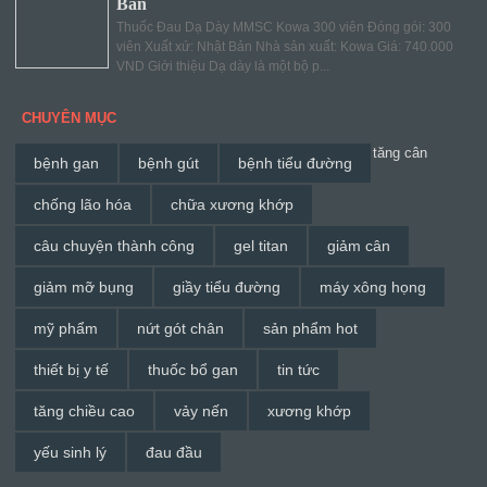
Bản
Thuốc Đau Dạ Dày MMSC Kowa 300 viên Đóng gói: 300
viên Xuất xứ: Nhật Bản Nhà sản xuất: Kowa Giá: 740.000
VND Giới thiệu Dạ dày là một bộ p...
CHUYÊN MỤC
tăng cân
bệnh gan
bệnh gút
bệnh tiểu đường
chống lão hóa
chữa xương khớp
câu chuyện thành công
gel titan
giảm cân
giảm mỡ bụng
giầy tiểu đường
máy xông họng
mỹ phẩm
nứt gót chân
sản phẩm hot
thiết bị y tế
thuốc bổ gan
tin tức
tăng chiều cao
vảy nến
xương khớp
yếu sinh lý
đau đầu