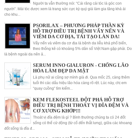
Người ta vẫn thường nói: “Cái răng cái tóc là góc con
người”. Mái tóc được xem là trang sức cực kỳ quý giá làm gia tăng khả ái
cho khu...
PSORILAX – PHƯƠNG PHÁP THẦN KỲ
HỖ TRỢ ĐIỀU TRỊ BỆNH VẨY NẾN VÀ
VIÊM DA CƠ ĐỊA, TÁI TẠO LÀN DA!
Vẩy nến và viêm da cơ địa là bệnh da liễu khá phổ biến,
theo thống kê có khoảng 5% dân số Việt Nam gặp phải. Do
là bệnh ngoài da nên ả...
SERUM INNO GIALURON - CHỐNG LÃO
HÓA LÀM ĐẸP DA MẶT
Là phụ nữ ai cũng sợ mình già đi. Qua mốc 25, càng thêm
tuổi thì các dấu hiệu lão hóa càng rõ rệt. Lúc này, chị em
“quay cuồng” tìm kiếm...
KEM FLEKOSTEEL ĐỘT PHÁ HỖ TRỢ
ĐIỀU TRỊ BỆNH THOÁT VỊ ĐĨA ĐỆM VÀ
CƠ XƯƠNG KHỚP!!!
Thoát vị đĩa đệm là gì ? Bình thường chúng ta có 24 đốt
sống có thể cử động (từ cổ đến thắt lưng), giữa các khoang
đốt sống là đĩa đ...