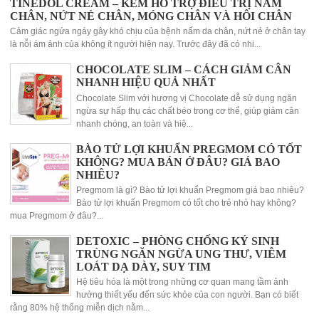
TINEDOL CREAM – KEM HỖ TRỢ ĐIỀU TRỊ NẤM
CHÂN, NỨT NẺ CHÂN, MÓNG CHÂN VÀ HÔI CHÂN
Cảm giác ngứa ngáy gây khó chịu của bệnh nấm da chân, nứt nẻ ở chân tay
là nỗi ám ảnh của không ít người hiện nay. Trước đây đã có nhi...
CHOCOLATE SLIM – CÁCH GIẢM CÂN
NHANH HIỆU QUẢ NHẤT
Chocolate Slim với hương vị Chocolate dễ sử dụng ngăn
ngừa sự hấp thụ các chất béo trong cơ thể, giúp giảm cân
nhanh chóng, an toàn và hiệ...
BÀO TỬ LỢI KHUẨN PREGMOM CÓ TỐT
KHÔNG? MUA BÁN Ở ĐÂU? GIÁ BAO
NHIÊU?
Pregmom là gì? Bào tử lợi khuẩn Pregmom giá bao nhiêu?
Bào tử lợi khuẩn Pregmom có tốt cho trẻ nhỏ hay không?
mua Pregmom ở đâu?...
DETOXIC – PHÒNG CHỐNG KÝ SINH
TRÙNG NGĂN NGỪA UNG THƯ, VIÊM
LOÁT DẠ DÀY, SUY TIM
Hệ tiêu hóa là một trong những cơ quan mang tầm ảnh
hưởng thiết yếu đến sức khỏe của con người. Bạn có biết
rằng 80% hệ thống miễn dịch nằm...