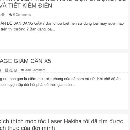
VÀ TIẾT KIỆM ĐIỆN
:46
6 Comments
ẤN ĐỀ BẠN ĐANG GẶP? Bạn chưa biết nên sử dụng loại máy sưởi nào
 trên thị trường ? Bạn đang loa...
AGE GIẢM CÂN X5
g
21:13
Add Comment
 eo thon gọn là niềm mơ ước chung của cả nam và nữ. Khi chế độ ăn
uổi luyện tập đòi hỏi phải có thời gian cũn...
ích thích mọc tóc Laser Hakiba tôi đã tìm được
ích thực của đời mình