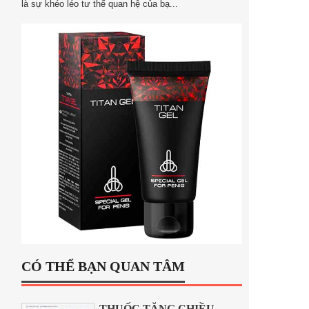
là sự khéo léo tư thế quan hệ của bạ...
CÓ THỂ BẠN QUAN TÂM
THUỐC TĂNG CHIỀU