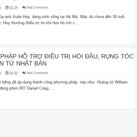
g
02:34
Add Comment
ủa anh Xuân Huy, đang sinh sống tại Hà Nội. Mặc dù chưa đến 30 tuổi
 Huy thường thiếu tự tin khi hẹn hò với c...
HÁP HỖ TRỢ ĐIỀU TRỊ HÓI ĐẦU, RỤNG TÓC
N TỪ NHẬT BẢN
g
00:30
Add Comment
 tiếng đã áp dụng thành công phương pháp này như: Hoàng tử William
 đóng phim 007 Daniel Craig, ...