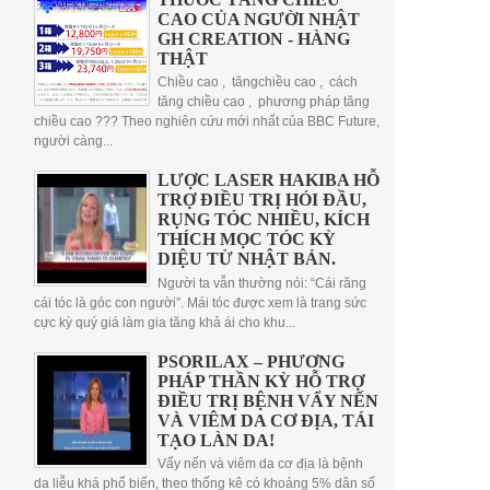
CAO CỦA NGƯỜI NHẬT
GH CREATION - HÀNG
THẬT
Chiều cao , tăngchiều cao , cách
tăng chiều cao , phương pháp tăng
chiều cao ??? Theo nghiên cứu mới nhất của BBC Future,
người càng...
LƯỢC LASER HAKIBA HỖ
TRỢ ĐIỀU TRỊ HÓI ĐẦU,
RỤNG TÓC NHIỀU, KÍCH
THÍCH MỌC TÓC KỲ
DIỆU TỪ NHẬT BẢN.
Người ta vẫn thường nói: “Cái răng
cái tóc là góc con người”. Mái tóc được xem là trang sức
cực kỳ quý giá làm gia tăng khả ái cho khu...
PSORILAX – PHƯƠNG
PHÁP THẦN KỲ HỖ TRỢ
ĐIỀU TRỊ BỆNH VẨY NẾN
VÀ VIÊM DA CƠ ĐỊA, TÁI
TẠO LÀN DA!
Vẩy nến và viêm da cơ địa là bệnh
da liễu khá phổ biến, theo thống kê có khoảng 5% dân số