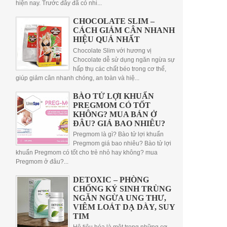
hiện nay. Trước đây đã có nhi...
CHOCOLATE SLIM –
CÁCH GIẢM CÂN NHANH
HIỆU QUẢ NHẤT
Chocolate Slim với hương vị
Chocolate dễ sử dụng ngăn ngừa sự
hấp thụ các chất béo trong cơ thể,
giúp giảm cân nhanh chóng, an toàn và hiệ...
BÀO TỬ LỢI KHUẨN
PREGMOM CÓ TỐT
KHÔNG? MUA BÁN Ở
ĐÂU? GIÁ BAO NHIÊU?
Pregmom là gì? Bào tử lợi khuẩn
Pregmom giá bao nhiêu? Bào tử lợi
khuẩn Pregmom có tốt cho trẻ nhỏ hay không? mua
Pregmom ở đâu?...
DETOXIC – PHÒNG
CHỐNG KÝ SINH TRÙNG
NGĂN NGỪA UNG THƯ,
VIÊM LOÁT DẠ DÀY, SUY
TIM