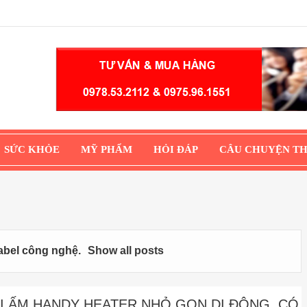
SỨC KHỎE
MỸ PHẨM
HỎI ĐÁP
CÂU CHUYỆN T
label
công nghệ
.
Show all posts
I ẤM HANDY HEATER NHỎ GỌN DI ĐỘNG, CÓ