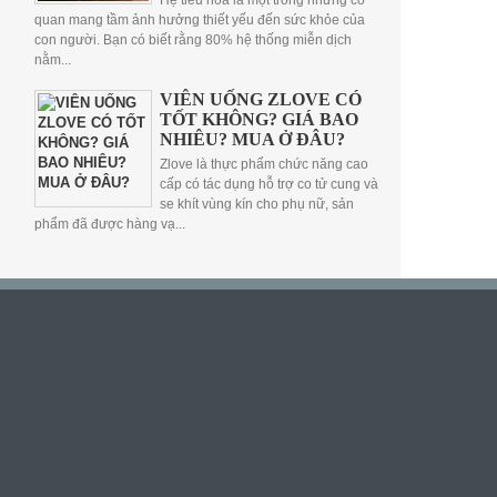
Hệ tiêu hóa là một trong những cơ
quan mang tầm ảnh hưởng thiết yếu đến sức khỏe của
con người. Bạn có biết rằng 80% hệ thống miễn dịch
nằm...
VIÊN UỐNG ZLOVE CÓ
TỐT KHÔNG? GIÁ BAO
NHIÊU? MUA Ở ĐÂU?
Zlove là thực phẩm chức năng cao
cấp có tác dụng hỗ trợ co tử cung và
se khít vùng kín cho phụ nữ, sản
phẩm đã được hàng vạ...