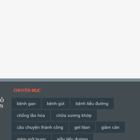
CHUYÊN MỤC
HỖ
bệnh gan
bệnh gút
bệnh tiểu đường
ĂN
chống lão hóa
chữa xương khớp
G
câu chuyện thành công
gel titan
giảm cân
à
giảm mỡ bụng
giầy tiểu đường