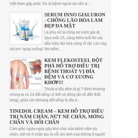
Việt Nam gặp phải. Do là bệnh ngoài da nên ả...
SERUM INNO GIALURON
- CHỐNG LÃO HÓA LÀM
ĐẸP DA MẶT
Là phụ nữ ai cũng sợ mình già đi.
Qua mốc 25, càng thêm tuổi thì các
dấu hiệu lão hóa càng rõ rệt. Lúc này,
chị em “quay cuồng” tìm kiếm...
KEM FLEKOSTEEL ĐỘT
PHÁ HỖ TRỢ ĐIỀU TRỊ
BỆNH THOÁT VỊ ĐĨA
ĐỆM VÀ CƠ XƯƠNG
KHỚP!!!
Thoát vị đĩa đệm là gì ? Bình thường
chúng ta có 24 đốt sống có thể cử động (từ cổ đến thắt
lưng), giữa các khoang đốt sống là đĩa đ...
TINEDOL CREAM – KEM HỖ TRỢ ĐIỀU
TRỊ NẤM CHÂN, NỨT NẺ CHÂN, MÓNG
CHÂN VÀ HÔI CHÂN
Cảm giác ngứa ngáy gây khó chịu của bệnh nấm da
chân, nứt nẻ ở chân tay là nỗi ám ảnh của không ít người