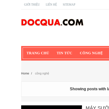
GIỚI THIỆU
LIÊN HỆ
SITEMAP
TRANG CHỦ
TIN TỨC
CÔNG NGHỆ
Home
/
công nghệ
Showing posts with 
MÁY SƯỞ