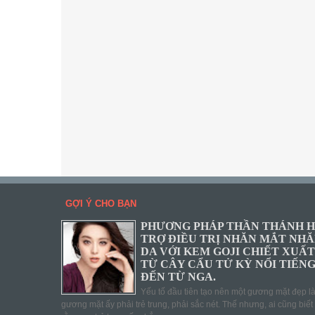
GỢI Ý CHO BẠN
PHƯƠNG PHÁP THẦN THÁNH 
TRỢ ĐIỀU TRỊ NHĂN MẮT NH
DA VỚI KEM GOJI CHIẾT XUẤT
TỪ CÂY CẨU TỬ KỲ NỔI TIẾN
ĐẾN TỪ NGA.
Yếu tố đầu tiên tạo nên một gương mặt đẹp l
gương mặt ấy phải trẻ trung, phải sắc nét. Thế nhưng, ai cũng biết