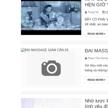
HẸN GIỜ 
Trung Vũ
00
ĐÂY CÓ PHẢI V
tốt nhất, an toàn
READ MORE
ĐAI MASS
Phạm Thu Hươn
Sở hữu một vòng
kiêng và những b
READ MORE
Nhờ lược k
tình yêu đ