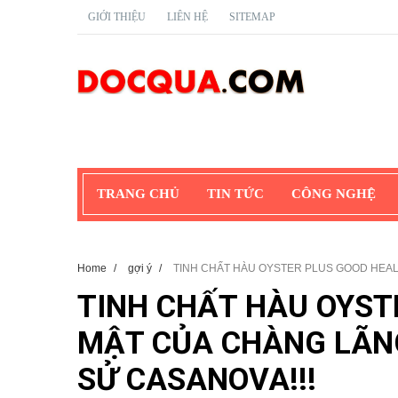
GIỚI THIỆU
LIÊN HỆ
SITEMAP
TRANG CHỦ
TIN TỨC
CÔNG NGHỆ
Home
/
gợi ý
/
TINH CHẤT HÀU OYSTER PLUS GOOD HEALT
TINH CHẤT HÀU OYST
MẬT CỦA CHÀNG LÃNG
SỬ CASANOVA!!!