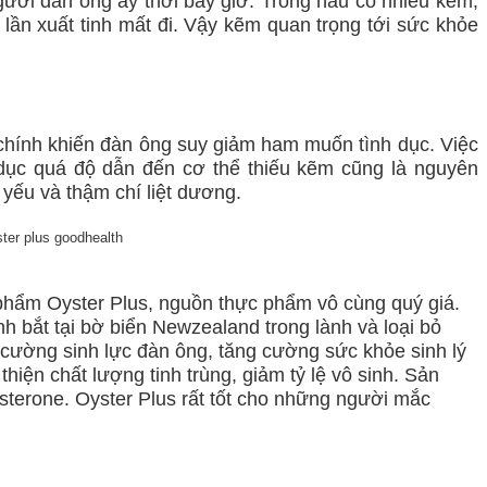
ười đàn ông ấy thời bấy giờ. Trong hàu có nhiều kẽm,
ần xuất tinh mất đi. Vậy kẽm quan trọng tới sức khỏe
chính khiến đàn ông suy giảm ham muốn tình dục. Việc
dục quá độ dẫn đến cơ thể thiếu kẽm cũng là nguyên
 yếu và thậm chí liệt dương.
phẩm Oyster Plus, nguồn thực phẩm vô cùng quý giá.
h bắt tại bờ biển Newzealand trong lành và loại bỏ
g cường sinh lực đàn ông, tăng cường sức khỏe sinh lý
hiện chất lượng tinh trùng, giảm tỷ lệ vô sinh. Sản
tosterone. Oyster Plus rất tốt cho những người mắc