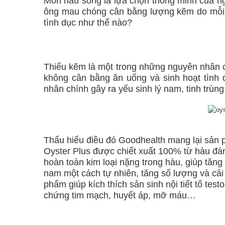
Món hàu sống là lựa chọn thông minh của ng
ông mau chóng cân bằng lượng kẽm do mỗi l
tình dục như thế nào?
Thiếu kẽm là một trong những nguyên nhân 
không cân bằng ăn uống và sinh hoạt tình 
nhân chính gây ra yếu sinh lý nam, tinh trùng
Thấu hiểu điều đó Goodhealth mang lại sản 
Oyster Plus được chiết xuất 100% từ hàu đán
hoàn toàn kim loại nặng trong hàu, giúp tăn
nam một cách tự nhiên, tăng số lượng và cải t
phẩm giúp kích thích sản sinh nội tiết tố tes
chứng tim mạch, huyết áp, mỡ máu…