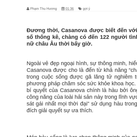
Phạm Thu Hương
01:36
gợi ý
Đương thời, Casanova được biết đến với
số thống kê, chàng có đến 122 người tìn
nữ châu Âu thời bấy giờ.
Ngoài vẻ đẹp ngoại hình, sự thông minh, hiểu
Casanova được cho là đến từ khả năng “chă
trong cuộc sống được gã lãng tử nghiêm tú
phương pháp chăm sóc sức khỏe khoa học. 
bí quyết của Casanova chính là hàu bởi ôn
công năng của loài hải sản này trong lĩnh vực
sát gái nhất mọi thời đại” sử dụng hàu tr
đích giải quyết sự ưa thích.