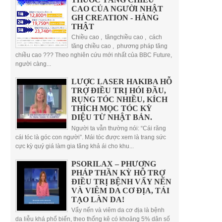
CAO CỦA NGƯỜI NHẬT
GH CREATION - HÀNG
THẬT
Chiều cao , tăngchiều cao , cách
tăng chiều cao , phương pháp tăng
chiều cao ??? Theo nghiên cứu mới nhất của BBC Future,
người càng...
LƯỢC LASER HAKIBA HỖ
TRỢ ĐIỀU TRỊ HÓI ĐẦU,
RỤNG TÓC NHIỀU, KÍCH
THÍCH MỌC TÓC KỲ
DIỆU TỪ NHẬT BẢN.
Người ta vẫn thường nói: “Cái răng
cái tóc là góc con người”. Mái tóc được xem là trang sức
cực kỳ quý giá làm gia tăng khả ái cho khu...
PSORILAX – PHƯƠNG
PHÁP THẦN KỲ HỖ TRỢ
ĐIỀU TRỊ BỆNH VẨY NẾN
VÀ VIÊM DA CƠ ĐỊA, TÁI
TẠO LÀN DA!
Vẩy nến và viêm da cơ địa là bệnh
da liễu khá phổ biến, theo thống kê có khoảng 5% dân số