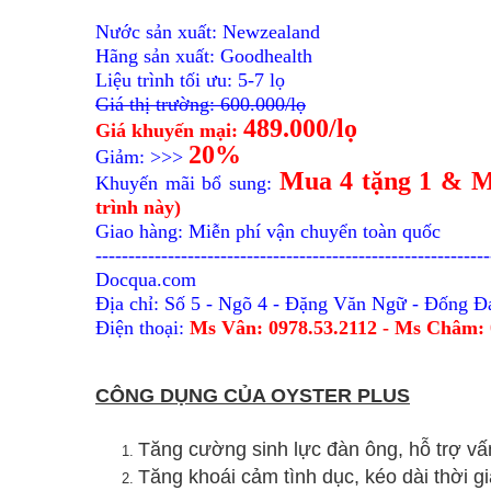
Nước sản xuất: Newzealand
Hãng sản xuất: Goodhealth
Liệu trình tối ưu: 5-7 lọ
Giá thị trường: 600.000/lọ
489.000/lọ
Giá khuyến mại:
20%
Giảm: >>>
Mua 4 tặng 1 & M
Khuyến mãi bổ sung:
trình này)
Giao hàng: Miễn phí vận chuyển toàn quốc
------------------------------------------------------------
Docqua.com
Địa chỉ: Số 5 - Ngõ 4 - Đặng Văn Ngữ - Đống Đ
Điện thoại:
Ms Vân: 0978.53.2112 -
Ms Châm: 
CÔNG DỤNG CỦA OYSTER PLUS
Tăng cường sinh lực đàn ông, hỗ trợ vấn
Tăng khoái cảm tình dục, kéo dài thời g