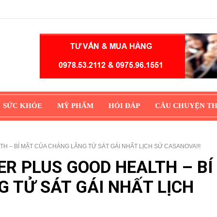
SỨC KHỎE
MỸ PHẨM
HỎI ĐÁP
CÂU CHUYỆN T
H – BÍ MẬT CỦA CHÀNG LÃNG TỬ SÁT GÁI NHẤT LỊCH SỬ CASANOVA!!!
ER PLUS GOOD HEALTH – BÍ
 TỬ SÁT GÁI NHẤT LỊCH