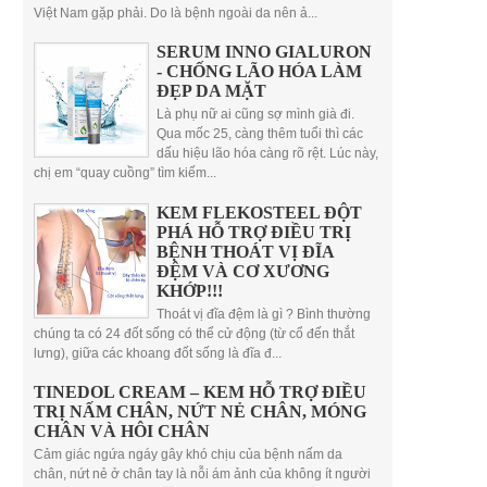
Việt Nam gặp phải. Do là bệnh ngoài da nên ả...
SERUM INNO GIALURON
- CHỐNG LÃO HÓA LÀM
ĐẸP DA MẶT
Là phụ nữ ai cũng sợ mình già đi.
Qua mốc 25, càng thêm tuổi thì các
dấu hiệu lão hóa càng rõ rệt. Lúc này,
chị em “quay cuồng” tìm kiếm...
KEM FLEKOSTEEL ĐỘT
PHÁ HỖ TRỢ ĐIỀU TRỊ
BỆNH THOÁT VỊ ĐĨA
ĐỆM VÀ CƠ XƯƠNG
KHỚP!!!
Thoát vị đĩa đệm là gì ? Bình thường
chúng ta có 24 đốt sống có thể cử động (từ cổ đến thắt
lưng), giữa các khoang đốt sống là đĩa đ...
TINEDOL CREAM – KEM HỖ TRỢ ĐIỀU
TRỊ NẤM CHÂN, NỨT NẺ CHÂN, MÓNG
CHÂN VÀ HÔI CHÂN
Cảm giác ngứa ngáy gây khó chịu của bệnh nấm da
chân, nứt nẻ ở chân tay là nỗi ám ảnh của không ít người