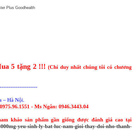
ua 5 tặng 2
!!!
(Chỉ duy nhất chúng tôi có chương
---------------------
a – Hà Nội.
0975.96.1551 - Ms Ngân:
0946.3443.04
ham khảo sản phẩm gần giống được đánh giá cao tại
3000mg-yeu-sinh-ly-bat-luc-nam-gioi-thay-doi-nho-thanh-