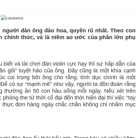
 người đàn ông đào hoa, quyến rũ nhất. Theo con
h chính thức, và là niềm ao ước của phần lớn phụ
 biết và tài chơi đàn violin cực hay thì sự hấp dẫn của
n gối” tuyệt hảo của ông. Đây cũng là một khía cạnh
c coi trọng bởi ông cho rằng, tình dục chính là một
Để có sự “mạnh mẽ” như vậy, người ta đồn đoán rằng
g thường ăn 50 con hàu sống mỗi ngày. Nếu xét trên
 phòng the từ thời cổ đại đến thời hiện đại thì việc “tay
ong thực đơn hàng ngày chắc chắn không chỉ nhằm mục