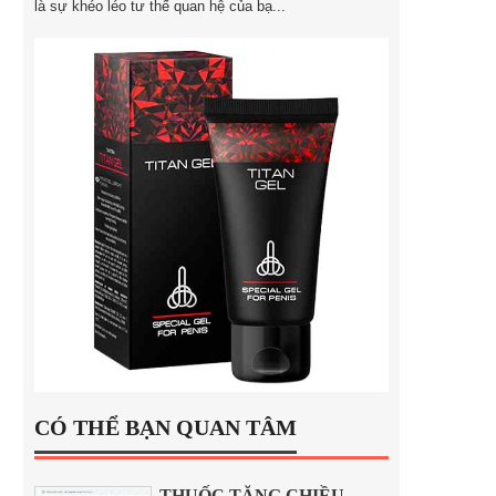
là sự khéo léo tư thế quan hệ của bạ...
CÓ THỂ BẠN QUAN TÂM
THUỐC TĂNG CHIỀU