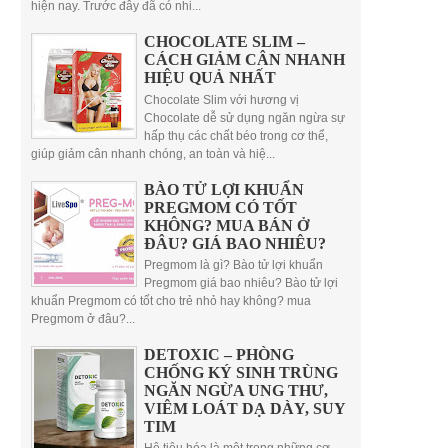
hiện nay. Trước đây đã có nhi...
CHOCOLATE SLIM –
CÁCH GIẢM CÂN NHANH
HIỆU QUẢ NHẤT
Chocolate Slim với hương vị
Chocolate dễ sử dụng ngăn ngừa sự
hấp thụ các chất béo trong cơ thể,
giúp giảm cân nhanh chóng, an toàn và hiệ...
BÀO TỬ LỢI KHUẨN
PREGMOM CÓ TỐT
KHÔNG? MUA BÁN Ở
ĐÂU? GIÁ BAO NHIÊU?
Pregmom là gì? Bào tử lợi khuẩn
Pregmom giá bao nhiêu? Bào tử lợi
khuẩn Pregmom có tốt cho trẻ nhỏ hay không? mua
Pregmom ở đâu?...
DETOXIC – PHÒNG
CHỐNG KÝ SINH TRÙNG
NGĂN NGỪA UNG THƯ,
VIÊM LOÁT DẠ DÀY, SUY
TIM