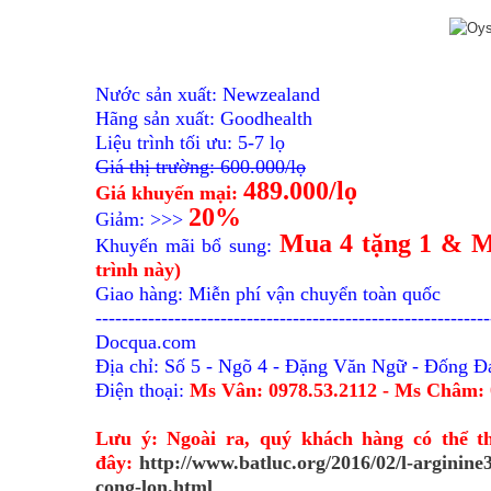
Nước sản xuất: Newzealand
Hãng sản xuất: Goodhealth
Liệu trình tối ưu: 5-7 lọ
Giá thị trường: 600.000/lọ
489.000/lọ
Giá khuyến mại:
20%
Giảm: >>>
Mua 4 tặng 1 & M
Khuyến mãi bổ sung:
trình này)
Giao hàng: Miễn phí vận chuyển toàn quốc
------------------------------------------------------------
Docqua.com
Địa chỉ: Số 5 - Ngõ 4 - Đặng Văn Ngữ - Đống Đ
Điện thoại:
Ms Vân: 0978.53.2112 -
Ms Châm: 
Lưu ý: Ngoài ra, quý khách hàng có thể t
đây:
http://www.batluc.org/2016/02/l-arginine
cong-lon.html