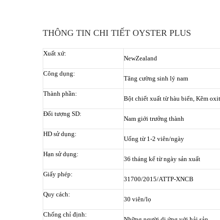
THÔNG TIN CHI TIẾT OYSTER PLUS
Xuất xứ:
NewZealand
Công dụng:
Tăng cường sinh lý nam
Thành phần:
Bột chiết xuất từ hàu biển, Kẽm oxit
Đối tượng SD:
Nam giới trưởng thành
HD sử dụng:
Uống từ 1-2 viên/ngày
Hạn sử dụng:
36 tháng kể từ ngày sản xuất
Giấy phép:
31700/2015/ATTP-XNCB
Quy cách:
30 viên/lọ
Chống chỉ định:
Những người dị ứng với hải sản