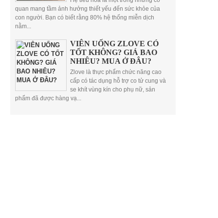
Hệ tiêu hóa là một trong những cơ
quan mang tầm ảnh hưởng thiết yếu đến sức khỏe của
con người. Bạn có biết rằng 80% hệ thống miễn dịch
nằm...
VIÊN UỐNG ZLOVE CÓ
TỐT KHÔNG? GIÁ BAO
NHIÊU? MUA Ở ĐÂU?
Zlove là thực phẩm chức năng cao
cấp có tác dụng hỗ trợ co tử cung và
se khít vùng kín cho phụ nữ, sản
phẩm đã được hàng vạ...