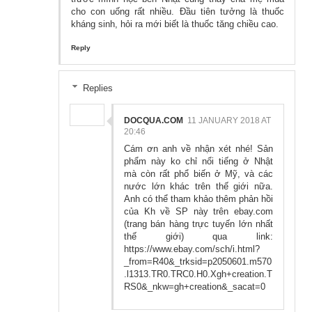
cho con uống rất nhiều. Đầu tiên tưởng là thuốc
kháng sinh, hỏi ra mới biết là thuốc tăng chiều cao.
Reply
Replies
DOCQUA.COM
11 JANUARY 2018 AT
20:46
Cám ơn anh về nhận xét nhé! Sản
phẩm này ko chỉ nổi tiếng ở Nhật
mà còn rất phổ biến ở Mỹ, và các
nước lớn khác trên thế giới nữa.
Anh có thể tham khảo thêm phản hồi
của Kh về SP này trên ebay.com
(trang bán hàng trực tuyến lớn nhất
thế giới) qua link:
https://www.ebay.com/sch/i.html?
_from=R40&_trksid=p2050601.m570
.l1313.TR0.TRC0.H0.Xgh+creation.T
RS0&_nkw=gh+creation&_sacat=0