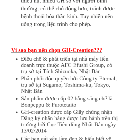
thiếu hụt nhiều GH so với người bình
thường, có thể chủ động hơn, tránh được
bệnh thoái hóa thần kinh. Tuy nhiên nên
uống trong liệu trình cho phép.
Vì sao bạn nên chọn GH-Creation???
Điều chế & phát triển tại nhà máy liên
doanh trực thuộc AFC Efushi Group, có
trụ sở tại Tỉnh Shizuoka, Nhật Bản
Phân phối độc quyền bởi Công ty Eternal,
trụ sở tại Sugamo, Toshima-ku, Tokyo,
Nhật Bản
Sản phẩm được cấp 02 bằng sáng chế là
Bonpeppu & Purotetaito
GH-creation được cấp Giấy chứng nhận
Đăng ký nhãn hàng được lưu hành trên thị
trường bởi Cục Tiêu dùng Nhật Bản ngày
13/02/2014
Các bạn gái yêu làm đẹp & hiểu biết về