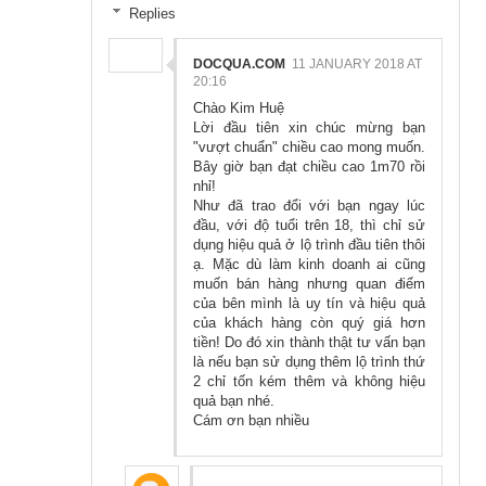
Replies
DOCQUA.COM
11 JANUARY 2018 AT
20:16
Chào Kim Huệ
Lời đầu tiên xin chúc mừng bạn
"vượt chuẩn" chiều cao mong muốn.
Bây giờ bạn đạt chiều cao 1m70 rồi
nhỉ!
Như đã trao đổi với bạn ngay lúc
đầu, với độ tuổi trên 18, thì chỉ sử
dụng hiệu quả ở lộ trình đầu tiên thôi
ạ. Mặc dù làm kinh doanh ai cũng
muốn bán hàng nhưng quan điểm
của bên mình là uy tín và hiệu quả
của khách hàng còn quý giá hơn
tiền! Do đó xin thành thật tư vấn bạn
là nếu bạn sử dụng thêm lộ trình thứ
2 chỉ tốn kém thêm và không hiệu
quả bạn nhé.
Cám ơn bạn nhiều