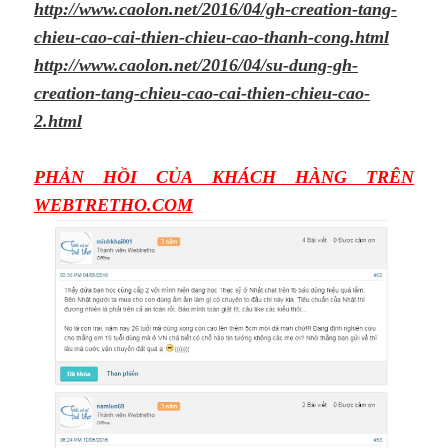
http://www.caolon.net/2016/04/gh-creation-tang-
chieu-cao-cai-thien-chieu-cao-thanh-cong.html
http://www.caolon.net/2016/04/su-dung-gh-
creation-tang-chieu-cao-cai-thien-chieu-cao-
2.html
PHẢN HỒI CỦA KHÁCH HÀNG TRÊN
WEBTRETHO.COM