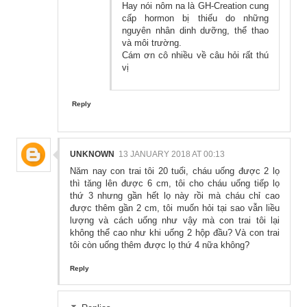
Hay nói nôm na là GH-Creation cung
cấp hormon bị thiếu do những
nguyên nhân dinh dưỡng, thể thao
và môi trường.
Cám ơn cô nhiều về câu hỏi rất thú
vị
Reply
UNKNOWN
13 JANUARY 2018 AT 00:13
Năm nay con trai tôi 20 tuổi, cháu uống được 2 lọ
thì tăng lên được 6 cm, tôi cho cháu uống tiếp lọ
thứ 3 nhưng gần hết lọ này rồi mà cháu chỉ cao
được thêm gần 2 cm, tôi muốn hỏi tại sao vẫn liều
lượng và cách uống như vậy mà con trai tôi lại
không thể cao như khi uống 2 hộp đầu? Và con trai
tôi còn uống thêm được lọ thứ 4 nữa không?
Reply