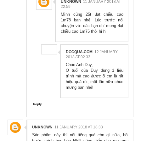
UNKNOWN
11 JANUARY 2018 AT
22:59
Mình cũng 25t đạt chiều cao
1m78 bạn nhé. Lúc trước nói
chuyện với các bạn chỉ mong đạt
chiều cao 1m75 thôi hi hi
DOCQUA.COM
12 JANUARY
2018 AT 02:33
Chào Anh Duy,
Ở tuổi của Duy dùng 1 liệu
trình mà cao được 8 cm là rất
hiệu quả rồi, một lần nữa chúc
mừng bạn nhé!
Reply
UNKNOWN
11 JANUARY 2018 AT 18:33
Sản phẩm này thì nổi tiếng quá còn gì nữa, hồi
trước mình học bên Nhật cũng thấy cha mẹ mua