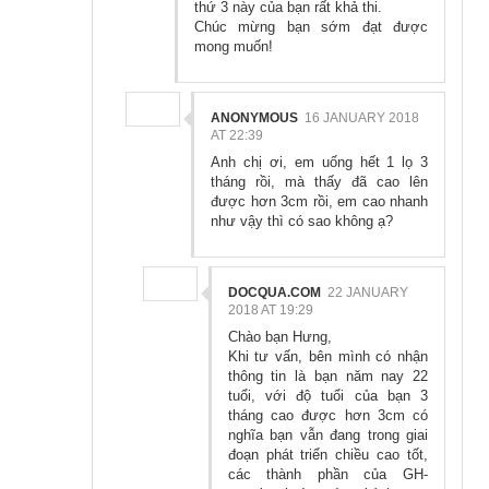
thứ 3 này của bạn rất khả thi.
Chúc mừng bạn sớm đạt được
mong muốn!
ANONYMOUS
16 JANUARY 2018
AT 22:39
Anh chị ơi, em uống hết 1 lọ 3
tháng rồi, mà thấy đã cao lên
được hơn 3cm rồi, em cao nhanh
như vậy thì có sao không ạ?
DOCQUA.COM
22 JANUARY
2018 AT 19:29
Chào bạn Hưng,
Khi tư vấn, bên mình có nhận
thông tin là bạn năm nay 22
tuổi, với độ tuổi của bạn 3
tháng cao được hơn 3cm có
nghĩa bạn vẫn đang trong giai
đoạn phát triển chiều cao tốt,
các thành phần của GH-