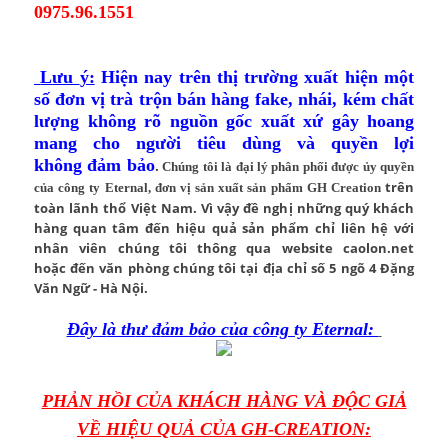
0975.96.1551
L
ưu
ý:
Hi
ện nay tr
ên th
ị tr
ư
ờng xu
ất h
i
ện m
ột
s
ố
đ
ơn v
ị tr
à tr
ộn b
án h
àng
fake, nh
ái, k
ém ch
ất
l
ư
ợng kh
ông r
õ ngu
ồn g
ốc xu
ất x
ứ g
ây hoang
mang cho ng
ư
ời ti
êu d
ùng v
à quy
ền l
ợi
kh
ông
đ
ảm b
ảo
.
Ch
úng t
ôi l
à
đ
ại l
ý
ph
ân ph
ối
đ
ư
ợc
ủy quy
ền
tr
ên
c
ủa
c
ông ty E
t
ernal,
đ
ơn v
ị s
ản xu
ất s
ản ph
ẩm GH Creation
to
àn l
ãnh th
ổ Vi
ệt Nam
. V
ì v
ậy
đ
ề ngh
ị nh
ững
qu
ý kh
ách
h
àng quan t
âm
đ
ến
hi
ệu qu
ả s
ản ph
ẩm ch
ỉ li
ên h
ệ
v
ới
nh
ân vi
ên ch
úng t
ôi th
ông qua
website cao
lon.net
ho
ặc
đ
ến v
ăn ph
òng ch
úng t
ôi t
ại
đ
ịa ch
ỉ s
ố 5 ng
õ 4
Đ
ặng
V
ăn Ng
ữ - H
à N
ội.
Đ
ây l
à th
ư
đ
ảm b
ảo c
ủa
c
ông ty
Eternal:
PHẢN HỒI CỦA KHÁCH HÀNG VÀ ĐỘC GIẢ
VỀ HIỆU QUẢ CỦA GH-CREATION: