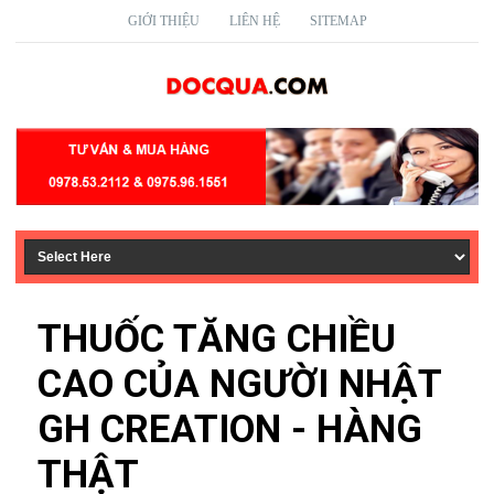
GIỚI THIỆU
LIÊN HỆ
SITEMAP
THUỐC TĂNG CHIỀU
CAO CỦA NGƯỜI NHẬT
GH CREATION - HÀNG
THẬT