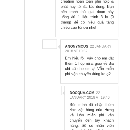
creation hoàn toàn phù hợp &
phát huy tối đa tác dụng. Bạn
nên tranh thủ giai đoạn này
uống đủ 1 liệu trình 3 lọ (9
tháng) để có hiệu quả tăng
chiều cao tối ưu nhé!
ANONYMOUS
22 JANUARY
2018 AT 19:32
Em hiểu rồi, vậy cho em đặt
thêm 1 hộp nữa, giao về địa
chỉ cũ cho em ạ! Vẫn miễn
phí vận chuyển đúng ko ạ?
DOCQUA.COM
22
JANUARY 2018 AT 19:40
Bên mình đã nhận thêm
đơn đặt hàng của Hưng
và luôn miễn phí vận
chuyển đến tay khách
hàng. Sẽ có nhân viên