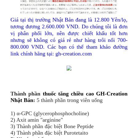
Giá tại thị trường Nhật Bản đang là 12.800 Yên/lọ,
tương đương 2.600.000 VND. Do chúng tôi là đơn
vị phân phối lớn, nên được chiết khấu tốt hơn
nhưng sẽ không có giá rẻ như hàng trôi nổi 700-
800.000 VND. Các bạn có thể tham khảo đường
link chính hãng tại: gh-creation.com
Thành phần
thu
ốc
tăng chi
ề
u cao GH-Creation
Nh
ậ
t B
ả
n
:
5 thành phần trong viên uống
1) α-GPC (glycerophosphocholine)
2) Axit amin "arginine"
3) Thành phần đặc biệt Bone Peptide
4) Thành phần đặc biệt Purotetaito