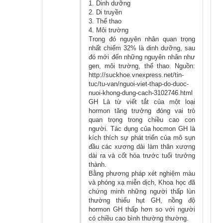
1. Dinh dưỡng
2. Di truyền
3. Thể thao
4. Môi trường
Trong đó nguyên nhân quan trọng
nhất chiếm 32% là dinh dưỡng, sau
đó mới đến những nguyên nhân như
gen, môi trường, thể thao. Nguồn:
http://suckhoe.vnexpress.net/tin-
tuc/tu-van/nguoi-viet-thap-do-duoc-
nuoi-khong-dung-cach-3102746.html
GH Là từ viết tắt của một loại
hormon tăng trưởng đóng vai trò
quan trọng trong chiều cao con
người. Tác dụng của hocmon GH là
kích thích sự phát triển của mô sụn
đầu các xương dài làm thân xương
dài ra và cốt hóa trước tuổi trưởng
thành.
Bằng phương pháp xét nghiệm màu
và phóng xạ miễn dịch, Khoa học đã
chứng minh những người thấp lùn
thường thiếu hụt GH, nồng độ
hormon GH thấp hơn so với người
có chiều cao bình thường thường.