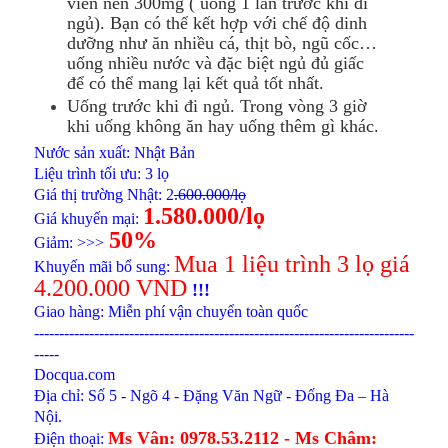
viên nén 300mg ( uống 1 lần trước khi đi
ngủ). Bạn có thể kết hợp với chế độ dinh
dưỡng như ăn nhiều cá, thịt bò, ngũ cốc…
uống nhiều nước và đặc biệt ngủ đủ giấc
để có thể mang lại kết quả tốt nhất.
Uống trước khi đi ngủ. Trong vòng 3 giờ
khi uống không ăn hay uống thêm gì khác.
Nước sản xuất: Nhật Bản
Liệu trình tối ưu: 3 lọ
Giá thị trường Nhật: 2
.600.000/lọ
1.580.000/lọ
Giá khuyến mại:
50%
Giảm: >>>
Mua 1 liệu trình 3 lọ giá
Khuyến mãi bổ sung:
4.200.000 VND
!!!
Giao hàng: Miễn phí vận chuyển toàn quốc
----------------------------------------------------------------------------
-----
Docqua.com
Địa chỉ: Số 5 - Ngõ 4 - Đặng Văn Ngữ - Đống Đa – Hà
Nội.
Ms Vân: 0978.53.2112 -
Ms Châm:
Điện thoại: