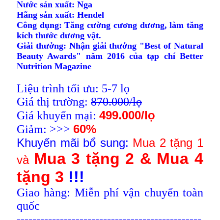
Nước sản xuất: Nga
Hãng sản xuất: Hendel
Công dụng: Tăng cường cương dương, làm tăng
kích thước dương vật.
Giải thưởng: Nhận giải thưởng "Best of Natural
Beauty Awards" năm 2016 của tạp chí Better
Nutrition Magazine
Liệu trình tối ưu: 5-7 lọ
Giá thị trường:
870.000/lọ
499.000/lọ
Giá khuyến mại:
60%
Giảm: >>>
Khuyến mãi bổ sung:
Mua 2 tặng 1
Mua 3 tặng 2 & Mua 4
và
tặng 3
!!!
Giao hàng: Miễn phí vận chuyển toàn
quốc
-----------------------------------------------