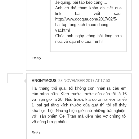
Jelquing, bài tập kéo căng,...
Anh có thể tham khảo chi tiết qua
link bài viết sau:
http://www.docqua.com/2017/02/5-
bai-tap-tang-kich-thuoc-duong-
vat.html
Chúc anh ngày càng hài lòng hơn
nữa về cậu nhỏ của mình!
Reply
ANONYMOUS
23 NOVEMBER 2017 AT 17:53
Hai tháng trôi qua, tôi không còn nhận ra cậu em
của mình nữa. Kích thước trước của của tôi là 16
và hiện giờ là 20. Nếu trước kia có ai nói với tôi về
1 loại gel tăng kích thước của quý thì tôi sẽ thấy
khá bực bội. Nhưng hiện giờ nhờ những trải nghiệm
với sản phẩm Gel Titan mà đêm nào vợ chồng tôi
vô cùng hưng phấn.
Reply