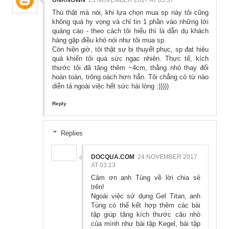
Thú thật mà nói, khi lựa chọn mua sp này tôi cũng
không quá hy vọng và chỉ tin 1 phần vào những lời
quảng cáo - theo cách tôi hiểu thì là dẫn dụ khách
hàng gặp điều khó nói như tôi mua sp.
Còn hiện giờ, tôi thật sự bị thuyết phục, sp đạt hiệu
quả khiến tôi quá sức ngạc nhiên. Thực tế, kích
thước tôi đã tăng thêm ~4cm, thằng nhỏ thay đổi
hoàn toàn, trông oách hơn hẳn. Tôi chẳng có từ nào
diễn tả ngoài việc hết sức hài lòng :)))))
Reply
Replies
DOCQUA.COM
24 NOVEMBER 2017
AT 03:13
Cảm ơn anh Tùng về lời chia sẻ
trên!
Ngoài việc sử dụng Gel Titan, anh
Tùng có thể kết hợp thêm các bài
tập giúp tăng kích thước cậu nhỏ
của mình như bài tập Kegel, bài tập