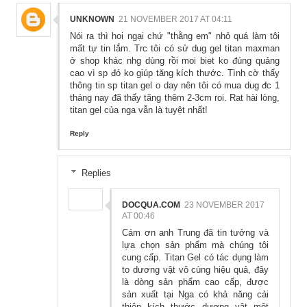
UNKNOWN
21 NOVEMBER 2017 AT 04:11
Nói ra thì hoi ngại chứ "thằng em" nhỏ quá làm tôi
mất tự tin lắm. Trc tôi có sử dug gel titan maxman
ở shop khác nhg dùng rồi moi biet ko đúng quảng
cao vì sp đó ko giúp tăng kích thước. Tình cờ thấy
thông tin sp titan gel o day nên tôi có mua dug đc 1
tháng nay đã thấy tăng thêm 2-3cm roi. Rat hài lòng,
titan gel của nga vẫn là tuyệt nhất!
Reply
Replies
DOCQUA.COM
23 NOVEMBER 2017
AT 00:46
Cám ơn anh Trung đã tin tưởng và
lựa chọn sản phẩm mà chúng tôi
cung cấp. Titan Gel có tác dụng làm
to dương vật vô cùng hiệu quả, đây
là dòng sản phẩm cao cấp, được
sản xuất tại Nga có khả năng cải
thiện kích thước dương vật một