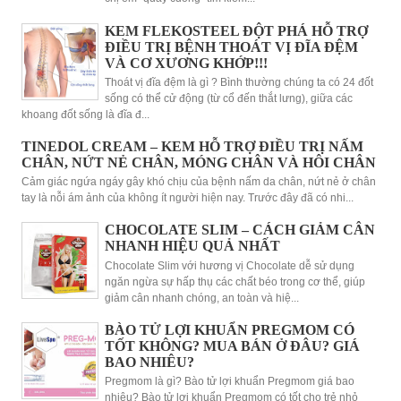
KEM FLEKOSTEEL ĐỘT PHÁ HỖ TRỢ
ĐIỀU TRỊ BỆNH THOÁT VỊ ĐĨA ĐỆM
VÀ CƠ XƯƠNG KHỚP!!!
Thoát vị đĩa đệm là gì ? Bình thường chúng ta có 24 đốt
sống có thể cử động (từ cổ đến thắt lưng), giữa các
khoang đốt sống là đĩa đ...
TINEDOL CREAM – KEM HỖ TRỢ ĐIỀU TRỊ NẤM
CHÂN, NỨT NẺ CHÂN, MÓNG CHÂN VÀ HÔI CHÂN
Cảm giác ngứa ngáy gây khó chịu của bệnh nấm da chân, nứt nẻ ở chân
tay là nỗi ám ảnh của không ít người hiện nay. Trước đây đã có nhi...
CHOCOLATE SLIM – CÁCH GIẢM CÂN
NHANH HIỆU QUẢ NHẤT
Chocolate Slim với hương vị Chocolate dễ sử dụng
ngăn ngừa sự hấp thụ các chất béo trong cơ thể, giúp
giảm cân nhanh chóng, an toàn và hiệ...
BÀO TỬ LỢI KHUẨN PREGMOM CÓ
TỐT KHÔNG? MUA BÁN Ở ĐÂU? GIÁ
BAO NHIÊU?
Pregmom là gì? Bào tử lợi khuẩn Pregmom giá bao
nhiêu? Bào tử lợi khuẩn Pregmom có tốt cho trẻ nhỏ