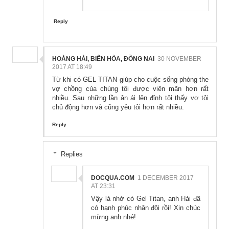
Reply
HOÀNG HẢI, BIÊN HÒA, ĐỒNG NAI
30 NOVEMBER
2017 AT 18:49
Từ khi có GEL TITAN giúp cho cuộc sống phòng the
vợ chồng của chúng tôi được viên mãn hơn rất
nhiều. Sau những lần ân ái lên đỉnh tôi thấy vợ tôi
chủ động hơn và cũng yêu tôi hơn rất nhiều.
Reply
Replies
DOCQUA.COM
1 DECEMBER 2017
AT 23:31
Vậy là nhờ có Gel Titan, anh Hải đã
có hạnh phúc nhân đôi rồi! Xin chúc
mừng anh nhé!