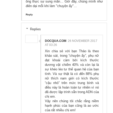
ông thực sự sung mãn… Giờ đây, chúng mình như
điên dại mỗi khi làm "chuyện ấy"…
Reply
Replies
DOCQUA.COM
26 NOVEMBER 2017
AT 03:26
Xin chia sẻ với bạn Thảo là theo
khảo sát, trong “chuyện ấy”, phụ nữ
đạt khoái cảm bởi kích thước
dương vật chiếm 40% và còn lại là
sự khéo léo tư thế quan hệ của bạn
tình. Và sự thật là có đến 88% phụ
nữ thích nam giới có kích thước
“cậu nhỏ” trên mức trung bình và
điều này là hoàn toàn tự nhiên vì nó
đã được lập trình sẵn trong ADN của
chị em.
Vậy nên chúng tôi chắc rằng niềm
hạnh phúc của bạn cũng là ao ước
của rất nhiều chị em!