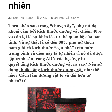
nhiên
Phạm Thu Hương
22:25
gel titan
,
yếu sinh lý
Theo khảo sát, trong “chuyện ấy”, phụ nữ đạt
khoái cảm bởi kích thước
dương vật
chiếm 40%
và còn lại là sự khéo léo tư thế quan hệ của bạn
tình. Và sự thật là có đến 88% phụ nữ thích
nam giới có kích thước “cậu nhỏ” trên mức
trung bình và điều này là tự nhiên vì nó đã được
lập trình sẵn trong ADN của họ. Vậy bí
quyết
tăng kích thước dương vật
ra sao? Nên sử
dụng
thuốc tăng kích thước dương vật
như thế
nào?
Cách làm dương vật to và dài hơn
tự
nhiên???