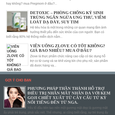
hay không? mua Pregmom ở đâu?...
DETOXIC – PHÒNG CHỐNG KÝ SINH
TRÙNG NGĂN NGỪA UNG THƯ, VIÊM
LOÁT DẠ DÀY, SUY TIM
Hệ tiêu hóa là một trong những cơ quan mang tầm ảnh
hưởng thiết yếu đến sức khỏe của con người. Bạn có
biết rằng 80% hệ thống miễn dịch nằm...
VIÊN UỐNG ZLOVE CÓ TỐT KHÔNG?
GIÁ BAO NHIÊU? MUA Ở ĐÂU?
Zlove là thực phẩm chức năng cao cấp có tác dụng hỗ
trợ co tử cung và se khít vùng kín cho phụ nữ, sản phẩm
đã được hàng vạ...
GỢI Ý CHO BẠN
PHƯƠNG PHÁP THẦN THÁNH HỖ TRỢ
ĐIỀU TRỊ NHĂN MẮT NHĂN DA VỚI KEM
GOJI CHIẾT XUẤT TỪ CÂY CẨU TỬ KỲ
NỔI TIẾNG ĐẾN TỪ NGA.
Yếu tố đầu tiên tạo nên một gương mặt đẹp là gương mặt
ấy phải trẻ trung, phải sắc nét. Thế nhưng, ai cũng biết rằng, sự trẻ trung ấy