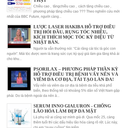
THẬT
Chiều cao , tăngchiều cao , cách tăng chiều cao ,
phương pháp tăng chiều cao ??? Theo nghiên cứu mới
nhất của BBC Future, người càng...
LƯỢC LASER HAKIBA HỖ TRỢ ĐIỀU
TRỊ HÓI ĐẦU, RỤNG TÓC NHIỀU,
KÍCH THÍCH MỌC TÓC KỲ DIỆU TỪ
NHẬT BẢN.
Người ta vẫn thường nói: “Cái răng cái tóc là góc con
người”. Mái tóc được xem là trang sức cực kỳ quý giá làm gia tăng khả ái
cho khu...
PSORILAX – PHƯƠNG PHÁP THẦN KỲ
HỖ TRỢ ĐIỀU TRỊ BỆNH VẨY NẾN VÀ
VIÊM DA CƠ ĐỊA, TÁI TẠO LÀN DA!
Vẩy nến và viêm da cơ địa là bệnh da liễu khá phổ
biến, theo thống kê có khoảng 5% dân số Việt Nam gặp
phải. Do là bệnh ngoài da nên ả...
SERUM INNO GIALURON - CHỐNG
LÃO HÓA LÀM ĐẸP DA MẶT
Là phụ nữ ai cũng sợ mình già đi. Qua mốc 25, càng
thêm tuổi thì các dấu hiệu lão hóa càng rõ rệt. Lúc này,
chị em “quay cuồng” tìm kiếm...