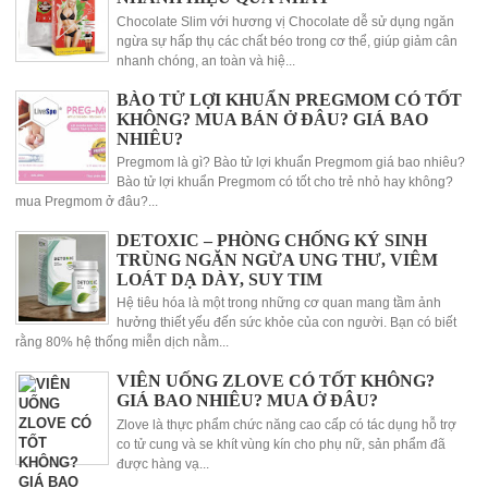
Chocolate Slim với hương vị Chocolate dễ sử dụng ngăn
ngừa sự hấp thụ các chất béo trong cơ thể, giúp giảm cân
nhanh chóng, an toàn và hiệ...
BÀO TỬ LỢI KHUẨN PREGMOM CÓ TỐT
KHÔNG? MUA BÁN Ở ĐÂU? GIÁ BAO
NHIÊU?
Pregmom là gì? Bào tử lợi khuẩn Pregmom giá bao nhiêu?
Bào tử lợi khuẩn Pregmom có tốt cho trẻ nhỏ hay không?
mua Pregmom ở đâu?...
DETOXIC – PHÒNG CHỐNG KÝ SINH
TRÙNG NGĂN NGỪA UNG THƯ, VIÊM
LOÁT DẠ DÀY, SUY TIM
Hệ tiêu hóa là một trong những cơ quan mang tầm ảnh
hưởng thiết yếu đến sức khỏe của con người. Bạn có biết
rằng 80% hệ thống miễn dịch nằm...
VIÊN UỐNG ZLOVE CÓ TỐT KHÔNG?
GIÁ BAO NHIÊU? MUA Ở ĐÂU?
Zlove là thực phẩm chức năng cao cấp có tác dụng hỗ trợ
co tử cung và se khít vùng kín cho phụ nữ, sản phẩm đã
được hàng vạ...