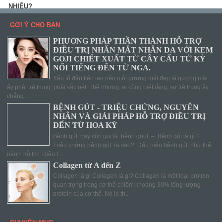
GỢI Ý CHO BẠN
PHƯƠNG PHÁP THẦN THÁNH HỖ TRỢ
ĐIỀU TRỊ NHĂN MẮT NHĂN DA VỚI KEM
GOJI CHIẾT XUẤT TỪ CÂY CẨU TỬ KỲ
NỔI TIẾNG ĐẾN TỪ NGA.
Yếu tố đầu tiên tạo nên một gương mặt đẹp là gương mặt
ấy phải trẻ trung, phải sắc nét. Thế nhưng, ai cũng biết rằng, sự trẻ trung ấy
chẳng ...
BỆNH GÚT - TRIỆU CHỨNG, NGUYÊN
NHÂN VÀ GIẢI PHÁP HỖ TRỢ ĐIỀU TRỊ
ĐẾN TỪ HOA KỲ
Bệnh gút hay còn gọi là bệnh gout – Bệnh gút là gì ?
Triệu chứng bệnh gút ra sao? Dấu hiệu bệnh gút như thế
nào? Hỗ trợ Điều t...
Collagen từ A đến Z
Collagen là gì Collagen là gì? Collagen là một loại protein
quan trọng trong cơ thể chiếm khoảng 30% tổng lượng
protein của cơ thể. Nó là th...