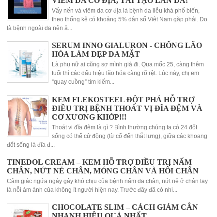
VIÊM DA CƠ ĐỊA, TÁI TẠO LÀN DA!
Vẩy nến và viêm da cơ địa là bệnh da liễu khá phổ biến,
theo thống kê có khoảng 5% dân số Việt Nam gặp phải. Do
là bệnh ngoài da nên ả...
SERUM INNO GIALURON - CHỐNG LÃO
HÓA LÀM ĐẸP DA MẶT
Là phụ nữ ai cũng sợ mình già đi. Qua mốc 25, càng thêm
tuổi thì các dấu hiệu lão hóa càng rõ rệt. Lúc này, chị em
“quay cuồng” tìm kiếm...
KEM FLEKOSTEEL ĐỘT PHÁ HỖ TRỢ
ĐIỀU TRỊ BỆNH THOÁT VỊ ĐĨA ĐỆM VÀ
CƠ XƯƠNG KHỚP!!!
Thoát vị đĩa đệm là gì ? Bình thường chúng ta có 24 đốt
sống có thể cử động (từ cổ đến thắt lưng), giữa các khoang
đốt sống là đĩa đ...
TINEDOL CREAM – KEM HỖ TRỢ ĐIỀU TRỊ NẤM
CHÂN, NỨT NẺ CHÂN, MÓNG CHÂN VÀ HÔI CHÂN
Cảm giác ngứa ngáy gây khó chịu của bệnh nấm da chân, nứt nẻ ở chân tay
là nỗi ám ảnh của không ít người hiện nay. Trước đây đã có nhi...
CHOCOLATE SLIM – CÁCH GIẢM CÂN
NHANH HIỆU QUẢ NHẤT