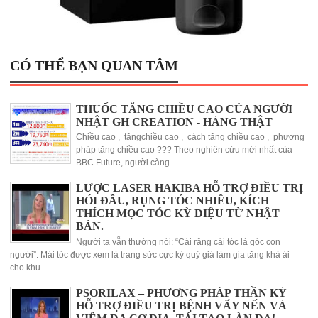
CÓ THỂ BẠN QUAN TÂM
THUỐC TĂNG CHIỀU CAO CỦA NGƯỜI
NHẬT GH CREATION - HÀNG THẬT
Chiều cao , tăngchiều cao , cách tăng chiều cao , phương
pháp tăng chiều cao ??? Theo nghiên cứu mới nhất của
BBC Future, người càng...
LƯỢC LASER HAKIBA HỖ TRỢ ĐIỀU TRỊ
HÓI ĐẦU, RỤNG TÓC NHIỀU, KÍCH
THÍCH MỌC TÓC KỲ DIỆU TỪ NHẬT
BẢN.
Người ta vẫn thường nói: “Cái răng cái tóc là góc con
người”. Mái tóc được xem là trang sức cực kỳ quý giá làm gia tăng khả ái
cho khu...
PSORILAX – PHƯƠNG PHÁP THẦN KỲ
HỖ TRỢ ĐIỀU TRỊ BỆNH VẨY NẾN VÀ