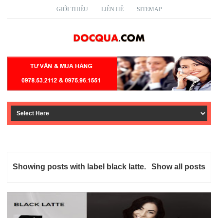
GIỚI THIỆU
LIÊN HỆ
SITEMAP
Showing posts with label
black latte
.
Show all posts