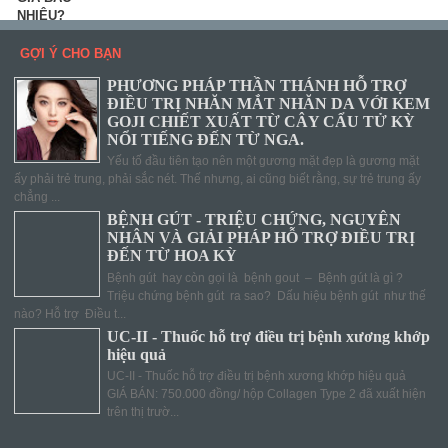
GỢI Ý CHO BẠN
PHƯƠNG PHÁP THẦN THÁNH HỖ TRỢ
ĐIỀU TRỊ NHĂN MẮT NHĂN DA VỚI KEM
GOJI CHIẾT XUẤT TỪ CÂY CẨU TỬ KỲ
NỔI TIẾNG ĐẾN TỪ NGA.
Yếu tố đầu tiên tạo nên một gương mặt đẹp là gương mặt
ấy phải trẻ trung, phải sắc nét. Thế nhưng, ai cũng biết rằng, sự trẻ trung ấy
chẳng ...
BỆNH GÚT - TRIỆU CHỨNG, NGUYÊN
NHÂN VÀ GIẢI PHÁP HỖ TRỢ ĐIỀU TRỊ
ĐẾN TỪ HOA KỲ
Bệnh gút hay còn gọi là bệnh gout – Bệnh gút là gì ?
Triệu chứng bệnh gút ra sao? Dấu hiệu bệnh gút như thế
nào? Hỗ trợ Điều t...
UC-II - Thuốc hỗ trợ điều trị bệnh xương khớp
hiệu quả
UC-II - Thuốc hỗ trợ điều trị bệnh xương khớp hiệu quả
GIÁ BÁN: 750.000 đồng/ hộp Collagen Type 2 đã xuất hiện
trên thị trườ...