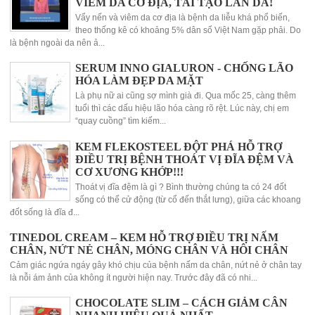
VIÊM DA CƠ ĐỊA, TÁI TẠO LÀN DA!
Vẩy nến và viêm da cơ địa là bệnh da liễu khá phổ biến,
theo thống kê có khoảng 5% dân số Việt Nam gặp phải. Do
là bệnh ngoài da nên ả...
SERUM INNO GIALURON - CHỐNG LÃO
HÓA LÀM ĐẸP DA MẶT
Là phụ nữ ai cũng sợ mình già đi. Qua mốc 25, càng thêm
tuổi thì các dấu hiệu lão hóa càng rõ rệt. Lúc này, chị em
“quay cuồng” tìm kiếm...
KEM FLEKOSTEEL ĐỘT PHÁ HỖ TRỢ
ĐIỀU TRỊ BỆNH THOÁT VỊ ĐĨA ĐỆM VÀ
CƠ XƯƠNG KHỚP!!!
Thoát vị đĩa đệm là gì ? Bình thường chúng ta có 24 đốt
sống có thể cử động (từ cổ đến thắt lưng), giữa các khoang
đốt sống là đĩa đ...
TINEDOL CREAM – KEM HỖ TRỢ ĐIỀU TRỊ NẤM
CHÂN, NỨT NẺ CHÂN, MÓNG CHÂN VÀ HÔI CHÂN
Cảm giác ngứa ngáy gây khó chịu của bệnh nấm da chân, nứt nẻ ở chân tay
là nỗi ám ảnh của không ít người hiện nay. Trước đây đã có nhi...
CHOCOLATE SLIM – CÁCH GIẢM CÂN