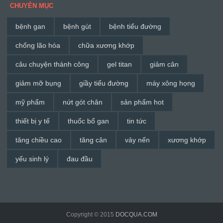
CHUYÊN MỤC
bệnh gan
bệnh gút
bệnh tiểu đường
chống lão hóa
chữa xương khớp
câu chuyện thành công
gel titan
giảm cân
giảm mỡ bụng
giầy tiểu đường
máy xông họng
mỹ phẩm
nứt gót chân
sản phẩm hot
thiết bị y tế
thuốc bổ gan
tin tức
tăng chiều cao
tăng cân
vảy nến
xương khớp
yếu sinh lý
đau đầu
Copyright © 2015
DOCQUA.COM