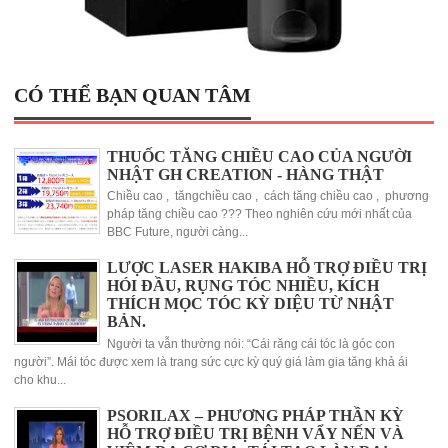
CÓ THỂ BẠN QUAN TÂM
THUỐC TĂNG CHIỀU CAO CỦA NGƯỜI
NHẬT GH CREATION - HÀNG THẬT
Chiều cao , tăngchiều cao , cách tăng chiều cao , phương
pháp tăng chiều cao ??? Theo nghiên cứu mới nhất của
BBC Future, người càng...
LƯỢC LASER HAKIBA HỖ TRỢ ĐIỀU TRỊ
HÓI ĐẦU, RỤNG TÓC NHIỀU, KÍCH
THÍCH MỌC TÓC KỲ DIỆU TỪ NHẬT
BẢN.
Người ta vẫn thường nói: “Cái răng cái tóc là góc con
người”. Mái tóc được xem là trang sức cực kỳ quý giá làm gia tăng khả ái
cho khu...
PSORILAX – PHƯƠNG PHÁP THẦN KỲ
HỖ TRỢ ĐIỀU TRỊ BỆNH VẨY NẾN VÀ