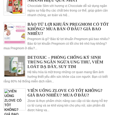
NHANH HIỆU QUẢ NHẤT
Chocolate Slim với hương vị Chocolate dễ sử dụng ngăn
ngừa sự hấp thụ các chất béo trong cơ thể, giúp giảm cân
nhanh chóng, an toàn và hiệ...
BÀO TỬ LỢI KHUẨN PREGMOM CÓ TỐT
KHÔNG? MUA BÁN Ở ĐÂU? GIÁ BAO
NHIÊU?
Pregmom là gì? Bào tử lợi khuẩn Pregmom giá bao nhiêu?
Bào tử lợi khuẩn Pregmom có tốt cho trẻ nhỏ hay không?
mua Pregmom ở đâu?...
DETOXIC – PHÒNG CHỐNG KÝ SINH
TRÙNG NGĂN NGỪA UNG THƯ, VIÊM
LOÁT DẠ DÀY, SUY TIM
Hệ tiêu hóa là một trong những cơ quan mang tầm ảnh
hưởng thiết yếu đến sức khỏe của con người. Bạn có biết
rằng 80% hệ thống miễn dịch nằm...
VIÊN UỐNG ZLOVE CÓ TỐT KHÔNG?
GIÁ BAO NHIÊU? MUA Ở ĐÂU?
Zlove là thực phẩm chức năng cao cấp có tác dụng hỗ trợ
co tử cung và se khít vùng kín cho phụ nữ, sản phẩm đã
được hàng vạ...