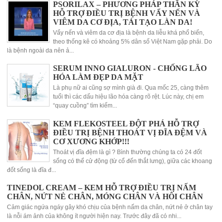
PSORILAX – PHƯƠNG PHÁP THẦN KỲ
HỖ TRỢ ĐIỀU TRỊ BỆNH VẨY NẾN VÀ
VIÊM DA CƠ ĐỊA, TÁI TẠO LÀN DA!
Vẩy nến và viêm da cơ địa là bệnh da liễu khá phổ biến,
theo thống kê có khoảng 5% dân số Việt Nam gặp phải. Do
là bệnh ngoài da nên ả...
SERUM INNO GIALURON - CHỐNG LÃO
HÓA LÀM ĐẸP DA MẶT
Là phụ nữ ai cũng sợ mình già đi. Qua mốc 25, càng thêm
tuổi thì các dấu hiệu lão hóa càng rõ rệt. Lúc này, chị em
“quay cuồng” tìm kiếm...
KEM FLEKOSTEEL ĐỘT PHÁ HỖ TRỢ
ĐIỀU TRỊ BỆNH THOÁT VỊ ĐĨA ĐỆM VÀ
CƠ XƯƠNG KHỚP!!!
Thoát vị đĩa đệm là gì ? Bình thường chúng ta có 24 đốt
sống có thể cử động (từ cổ đến thắt lưng), giữa các khoang
đốt sống là đĩa đ...
TINEDOL CREAM – KEM HỖ TRỢ ĐIỀU TRỊ NẤM
CHÂN, NỨT NẺ CHÂN, MÓNG CHÂN VÀ HÔI CHÂN
Cảm giác ngứa ngáy gây khó chịu của bệnh nấm da chân, nứt nẻ ở chân tay
là nỗi ám ảnh của không ít người hiện nay. Trước đây đã có nhi...