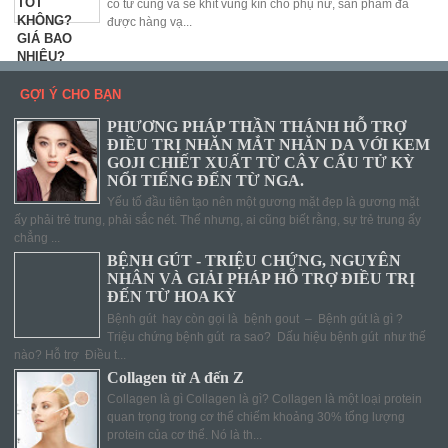
co tử cung và se khít vùng kín cho phụ nữ, sản phẩm đã
được hàng vạ...
GỢI Ý CHO BẠN
PHƯƠNG PHÁP THẦN THÁNH HỖ TRỢ
ĐIỀU TRỊ NHĂN MẮT NHĂN DA VỚI KEM
GOJI CHIẾT XUẤT TỪ CÂY CẨU TỬ KỲ
NỔI TIẾNG ĐẾN TỪ NGA.
Yếu tố đầu tiên tạo nên một gương mặt đẹp là gương mặt
ấy phải trẻ trung, phải sắc nét. Thế nhưng, ai cũng biết rằng, sự trẻ trung ấy
chẳng ...
BỆNH GÚT - TRIỆU CHỨNG, NGUYÊN
NHÂN VÀ GIẢI PHÁP HỖ TRỢ ĐIỀU TRỊ
ĐẾN TỪ HOA KỲ
Bệnh gút hay còn gọi là bệnh gout – Bệnh gút là gì ?
Triệu chứng bệnh gút ra sao? Dấu hiệu bệnh gút như thế
nào? Hỗ trợ Điều t...
Collagen từ A đến Z
Collagen là gì Collagen là gì? Collagen là một loại protein
quan trọng trong cơ thể chiếm khoảng 30% tổng lượng
protein của cơ thể. Nó là th...