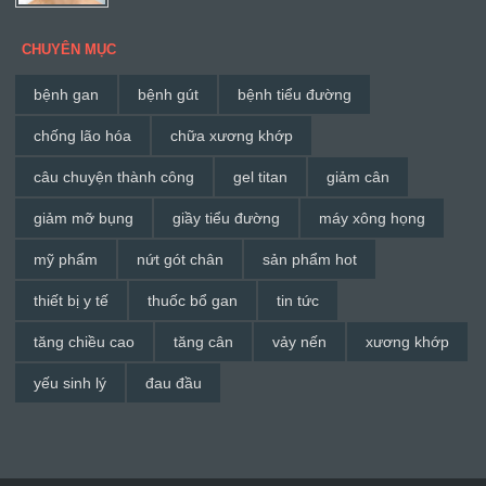
CHUYÊN MỤC
bệnh gan
bệnh gút
bệnh tiểu đường
chống lão hóa
chữa xương khớp
câu chuyện thành công
gel titan
giảm cân
giảm mỡ bụng
giầy tiểu đường
máy xông họng
mỹ phẩm
nứt gót chân
sản phẩm hot
thiết bị y tế
thuốc bổ gan
tin tức
tăng chiều cao
tăng cân
vảy nến
xương khớp
yếu sinh lý
đau đầu