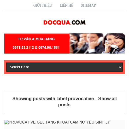
GIỚI THIỆU
LIÊN HỆ
SITEMAP
Showing posts with label
provocative
.
Show all
posts