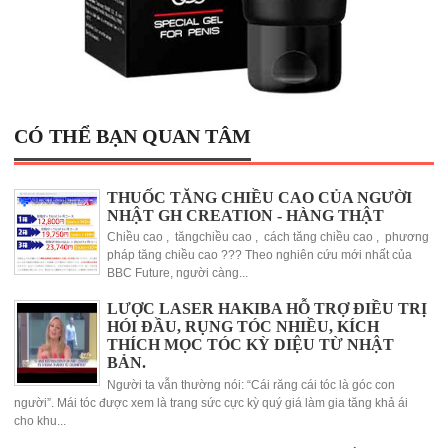
CÓ THỂ BẠN QUAN TÂM
THUỐC TĂNG CHIỀU CAO CỦA NGƯỜI
NHẬT GH CREATION - HÀNG THẬT
Chiều cao , tăngchiều cao , cách tăng chiều cao , phương
pháp tăng chiều cao ??? Theo nghiên cứu mới nhất của
BBC Future, người càng...
LƯỢC LASER HAKIBA HỖ TRỢ ĐIỀU TRỊ
HÓI ĐẦU, RỤNG TÓC NHIỀU, KÍCH
THÍCH MỌC TÓC KỲ DIỆU TỪ NHẬT
BẢN.
Người ta vẫn thường nói: “Cái răng cái tóc là góc con
người”. Mái tóc được xem là trang sức cực kỳ quý giá làm gia tăng khả ái
cho khu...