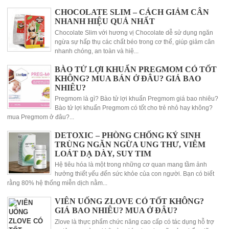
CHOCOLATE SLIM – CÁCH GIẢM CÂN
NHANH HIỆU QUẢ NHẤT
Chocolate Slim với hương vị Chocolate dễ sử dụng ngăn
ngừa sự hấp thụ các chất béo trong cơ thể, giúp giảm cân
nhanh chóng, an toàn và hiệ...
BÀO TỬ LỢI KHUẨN PREGMOM CÓ TỐT
KHÔNG? MUA BÁN Ở ĐÂU? GIÁ BAO
NHIÊU?
Pregmom là gì? Bào tử lợi khuẩn Pregmom giá bao nhiêu?
Bào tử lợi khuẩn Pregmom có tốt cho trẻ nhỏ hay không?
mua Pregmom ở đâu?...
DETOXIC – PHÒNG CHỐNG KÝ SINH
TRÙNG NGĂN NGỪA UNG THƯ, VIÊM
LOÁT DẠ DÀY, SUY TIM
Hệ tiêu hóa là một trong những cơ quan mang tầm ảnh
hưởng thiết yếu đến sức khỏe của con người. Bạn có biết
rằng 80% hệ thống miễn dịch nằm...
VIÊN UỐNG ZLOVE CÓ TỐT KHÔNG?
GIÁ BAO NHIÊU? MUA Ở ĐÂU?
Zlove là thực phẩm chức năng cao cấp có tác dụng hỗ trợ