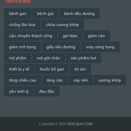
CHUYÊN MỤC
bệnh gan
bệnh gút
bệnh tiểu đường
chống lão hóa
chữa xương khớp
câu chuyện thành công
gel titan
giảm cân
giảm mỡ bụng
giầy tiểu đường
máy xông họng
mỹ phẩm
nứt gót chân
sản phẩm hot
thiết bị y tế
thuốc bổ gan
tin tức
tăng chiều cao
tăng cân
vảy nến
xương khớp
yếu sinh lý
đau đầu
Copyright © 2015
DOCQUA.COM