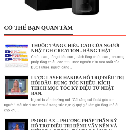
CÓ THỂ BẠN QUAN TÂM
THUỐC TĂNG CHIỀU CAO CỦA NGƯỜI
NHẬT GH CREATION - HÀNG THẬT
Chiều cao , tăngchiều cao , cách tăng chiều cao , phương
pháp tăng chiều cao ??? Theo nghiên cứu mới nhất của
BBC Future, người càng...
LƯỢC LASER HAKIBA HỖ TRỢ ĐIỀU TRỊ
HÓI ĐẦU, RỤNG TÓC NHIỀU, KÍCH
THÍCH MỌC TÓC KỲ DIỆU TỪ NHẬT
BẢN.
Người ta vẫn thường nói: “Cái răng cái tóc là góc con
người”. Mái tóc được xem là trang sức cực kỳ quý giá làm gia tăng khả ái
cho khu...
PSORILAX – PHƯƠNG PHÁP THẦN KỲ
HỖ TRỢ ĐIỀU TRỊ BỆNH VẨY NẾN VÀ