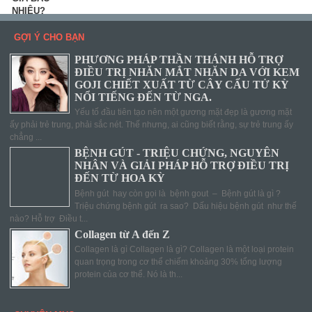
GỢI Ý CHO BẠN
PHƯƠNG PHÁP THẦN THÁNH HỖ TRỢ
ĐIỀU TRỊ NHĂN MẮT NHĂN DA VỚI KEM
GOJI CHIẾT XUẤT TỪ CÂY CẨU TỬ KỲ
NỔI TIẾNG ĐẾN TỪ NGA.
Yếu tố đầu tiên tạo nên một gương mặt đẹp là gương mặt
ấy phải trẻ trung, phải sắc nét. Thế nhưng, ai cũng biết rằng, sự trẻ trung ấy
chẳng ...
BỆNH GÚT - TRIỆU CHỨNG, NGUYÊN
NHÂN VÀ GIẢI PHÁP HỖ TRỢ ĐIỀU TRỊ
ĐẾN TỪ HOA KỲ
Bệnh gút hay còn gọi là bệnh gout – Bệnh gút là gì ?
Triệu chứng bệnh gút ra sao? Dấu hiệu bệnh gút như thế
nào? Hỗ trợ Điều t...
Collagen từ A đến Z
Collagen là gì Collagen là gì? Collagen là một loại protein
quan trọng trong cơ thể chiếm khoảng 30% tổng lượng
protein của cơ thể. Nó là th...