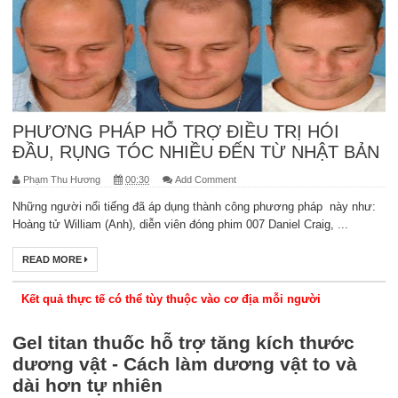
PHƯƠNG PHÁP HỖ TRỢ ĐIỀU TRỊ HÓI
ĐẦU, RỤNG TÓC NHIỀU ĐẾN TỪ NHẬT BẢN
Phạm Thu Hương
00:30
Add Comment
Những người nổi tiếng đã áp dụng thành công phương pháp này như:
Hoàng tử William (Anh), diễn viên đóng phim 007 Daniel Craig, ...
READ MORE
Kết quả thực tế có thể tùy thuộc vào cơ địa mỗi người
Gel titan thuốc hỗ trợ tăng kích thước
dương vật - Cách làm dương vật to và
dài hơn tự nhiên