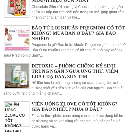
NHANH HIỆU QUẢ NHẤT
Chocolate Slim với hương vị Chocolate dễ sử dụng ngăn
ngừa sự hấp thụ các chất béo trong cơ thể, giúp giảm cân
nhanh chóng, an toàn và hiệ...
BÀO TỬ LỢI KHUẨN PREGMOM CÓ TỐT
KHÔNG? MUA BÁN Ở ĐÂU? GIÁ BAO
NHIÊU?
Pregmom là gì? Bào tử lợi khuẩn Pregmom giá bao nhiêu?
Bào tử lợi khuẩn Pregmom có tốt cho trẻ nhỏ hay không?
mua Pregmom ở đâu?...
DETOXIC – PHÒNG CHỐNG KÝ SINH
TRÙNG NGĂN NGỪA UNG THƯ, VIÊM
LOÁT DẠ DÀY, SUY TIM
Hệ tiêu hóa là một trong những cơ quan mang tầm ảnh
hưởng thiết yếu đến sức khỏe của con người. Bạn có biết
rằng 80% hệ thống miễn dịch nằm...
VIÊN UỐNG ZLOVE CÓ TỐT KHÔNG?
GIÁ BAO NHIÊU? MUA Ở ĐÂU?
Zlove là thực phẩm chức năng cao cấp có tác dụng hỗ trợ
co tử cung và se khít vùng kín cho phụ nữ, sản phẩm đã
được hàng vạ...