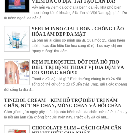
VIÊM DA CƠ ĐỊA, TÁI TẠO LÀN DA!
Vẩy nến và viêm da cơ địa là bệnh da liễu khá phổ biến,
theo thống kê có khoảng 5% dân số Việt Nam gặp phải. Do
là bệnh ngoài da nên ả...
SERUM INNO GIALURON - CHỐNG LÃO
HÓA LÀM ĐẸP DA MẶT
Là phụ nữ ai cũng sợ mình già đi. Qua mốc 25, càng thêm
tuổi thì các dấu hiệu lão hóa càng rõ rệt. Lúc này, chị em
“quay cuồng” tìm kiếm...
KEM FLEKOSTEEL ĐỘT PHÁ HỖ TRỢ
ĐIỀU TRỊ BỆNH THOÁT VỊ ĐĨA ĐỆM VÀ
CƠ XƯƠNG KHỚP!!!
Thoát vị đĩa đệm là gì ? Bình thường chúng ta có 24 đốt
sống có thể cử động (từ cổ đến thắt lưng), giữa các khoang
đốt sống là đĩa đ...
TINEDOL CREAM – KEM HỖ TRỢ ĐIỀU TRỊ NẤM
CHÂN, NỨT NẺ CHÂN, MÓNG CHÂN VÀ HÔI CHÂN
Cảm giác ngứa ngáy gây khó chịu của bệnh nấm da chân, nứt nẻ ở chân tay
là nỗi ám ảnh của không ít người hiện nay. Trước đây đã có nhi...
CHOCOLATE SLIM – CÁCH GIẢM CÂN