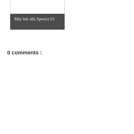
Máy hút sữa Spectra S1
0 comments :