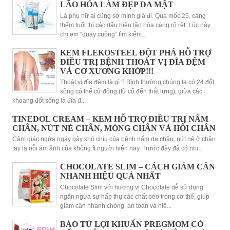
LÃO HÓA LÀM ĐẸP DA MẶT
Là phụ nữ ai cũng sợ mình già đi. Qua mốc 25, càng
thêm tuổi thì các dấu hiệu lão hóa càng rõ rệt. Lúc này,
chị em “quay cuồng” tìm kiếm...
KEM FLEKOSTEEL ĐỘT PHÁ HỖ TRỢ
ĐIỀU TRỊ BỆNH THOÁT VỊ ĐĨA ĐỆM
VÀ CƠ XƯƠNG KHỚP!!!
Thoát vị đĩa đệm là gì ? Bình thường chúng ta có 24 đốt
sống có thể cử động (từ cổ đến thắt lưng), giữa các
khoang đốt sống là đĩa đ...
TINEDOL CREAM – KEM HỖ TRỢ ĐIỀU TRỊ NẤM
CHÂN, NỨT NẺ CHÂN, MÓNG CHÂN VÀ HÔI CHÂN
Cảm giác ngứa ngáy gây khó chịu của bệnh nấm da chân, nứt nẻ ở chân
tay là nỗi ám ảnh của không ít người hiện nay. Trước đây đã có nhi...
CHOCOLATE SLIM – CÁCH GIẢM CÂN
NHANH HIỆU QUẢ NHẤT
Chocolate Slim với hương vị Chocolate dễ sử dụng
ngăn ngừa sự hấp thụ các chất béo trong cơ thể, giúp
giảm cân nhanh chóng, an toàn và hiệ...
BÀO TỬ LỢI KHUẨN PREGMOM CÓ