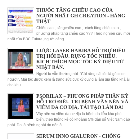
THUỐC TĂNG CHIỀU CAO CỦA
NGƯỜI NHẬT GH CREATION - HÀNG
THẬT
Chiều cao , tăngchiều cao , cách tăng chiều cao ,
phương pháp tăng chiều cao ??? Theo nghiên cứu mới
nhất của BBC Future, người càng...
LƯỢC LASER HAKIBA HỖ TRỢ ĐIỀU
TRỊ HÓI ĐẦU, RỤNG TÓC NHIỀU,
KÍCH THÍCH MỌC TÓC KỲ DIỆU TỪ
NHẬT BẢN.
Người ta vẫn thường nói: “Cái răng cái tóc là góc con
người”. Mái tóc được xem là trang sức cực kỳ quý giá làm gia tăng khả ái
cho khu...
PSORILAX – PHƯƠNG PHÁP THẦN KỲ
HỖ TRỢ ĐIỀU TRỊ BỆNH VẨY NẾN VÀ
VIÊM DA CƠ ĐỊA, TÁI TẠO LÀN DA!
Vẩy nến và viêm da cơ địa là bệnh da liễu khá phổ
biến, theo thống kê có khoảng 5% dân số Việt Nam gặp
phải. Do là bệnh ngoài da nên ả...
SERUM INNO GIALURON - CHỐNG