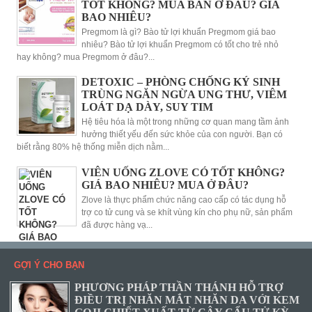
TỐT KHÔNG? MUA BÁN Ở ĐÂU? GIÁ
BAO NHIÊU?
Pregmom là gì? Bào tử lợi khuẩn Pregmom giá bao
nhiêu? Bào tử lợi khuẩn Pregmom có tốt cho trẻ nhỏ
hay không? mua Pregmom ở đâu?...
DETOXIC – PHÒNG CHỐNG KÝ SINH
TRÙNG NGĂN NGỪA UNG THƯ, VIÊM
LOÁT DẠ DÀY, SUY TIM
Hệ tiêu hóa là một trong những cơ quan mang tầm ảnh
hưởng thiết yếu đến sức khỏe của con người. Bạn có
biết rằng 80% hệ thống miễn dịch nằm...
VIÊN UỐNG ZLOVE CÓ TỐT KHÔNG?
GIÁ BAO NHIÊU? MUA Ở ĐÂU?
Zlove là thực phẩm chức năng cao cấp có tác dụng hỗ
trợ co tử cung và se khít vùng kín cho phụ nữ, sản phẩm
đã được hàng vạ...
GỢI Ý CHO BẠN
PHƯƠNG PHÁP THẦN THÁNH HỖ TRỢ
ĐIỀU TRỊ NHĂN MẮT NHĂN DA VỚI KEM