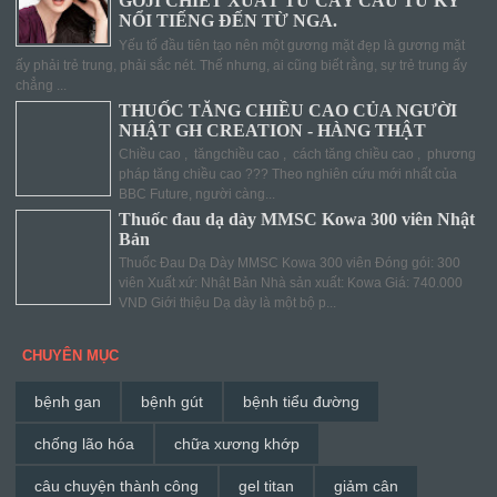
GOJI CHIẾT XUẤT TỪ CÂY CẨU TỬ KỲ
NỔI TIẾNG ĐẾN TỪ NGA.
Yếu tố đầu tiên tạo nên một gương mặt đẹp là gương mặt
ấy phải trẻ trung, phải sắc nét. Thế nhưng, ai cũng biết rằng, sự trẻ trung ấy
chẳng ...
THUỐC TĂNG CHIỀU CAO CỦA NGƯỜI
NHẬT GH CREATION - HÀNG THẬT
Chiều cao , tăngchiều cao , cách tăng chiều cao , phương
pháp tăng chiều cao ??? Theo nghiên cứu mới nhất của
BBC Future, người càng...
Thuốc đau dạ dày MMSC Kowa 300 viên Nhật
Bản
Thuốc Đau Dạ Dày MMSC Kowa 300 viên Đóng gói: 300
viên Xuất xứ: Nhật Bản Nhà sản xuất: Kowa Giá: 740.000
VND Giới thiệu Dạ dày là một bộ p...
CHUYÊN MỤC
bệnh gan
bệnh gút
bệnh tiểu đường
chống lão hóa
chữa xương khớp
câu chuyện thành công
gel titan
giảm cân