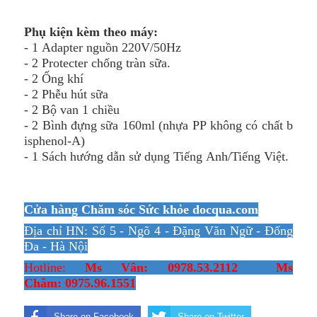
Phụ kiện kèm theo máy:
- 1 Adapter nguồn 220V/50Hz
- 2 Protecter chống tràn sữa.
- 2 Ống khí
- 2 Phễu hút sữa
- 2 Bộ van 1 chiều
- 2 Bình đựng sữa 160ml (nhựa PP không có chất b
isphenol-A)
- 1 Sách hướng dẫn sử dụng Tiếng Anh/Tiếng Việt.
Cửa hàng Chăm sóc Sức khỏe docqua.com
Địa chỉ HN: Số 5 - Ngõ 4 - Đặng Văn Ngữ - Đống
Đa - Hà Nội
Hotline:
Ms Vân: 0978.53.2112 Ms
Châm: 0975.96.1551
Share on Facebook
Share on Twitter