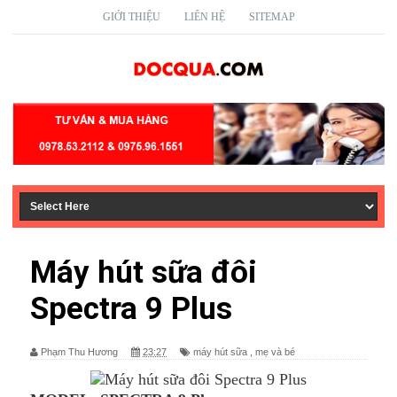
GIỚI THIỆU
LIÊN HỆ
SITEMAP
Máy hút sữa đôi
Spectra 9 Plus
Phạm Thu Hương
23:27
máy hút sữa
,
mẹ và bé