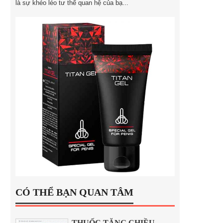
là sự khéo léo tư thế quan hệ của bạ...
CÓ THỂ BẠN QUAN TÂM
THUỐC TĂNG CHIỀU