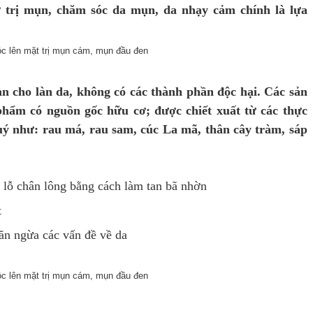
 trị mụn, chăm sóc da mụn, da nhạy cảm chính là lựa
 cho làn da,
không có các thành phần độc hại. Các sản
hẩm có nguồn gốc hữu cơ; được chiết xuất từ các thực
quý
như:
rau má, r
au sam
,
cúc La mã, thân cây tràm, s
áp
 lỗ chân lông bằng cách làm tan bã nhờn
t
găn ngừa các vấn đề về da