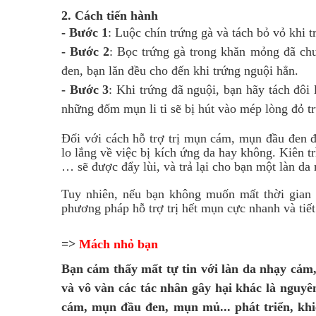
2. Cách tiến hành
- Bước 1
: Luộc chín trứng gà và tách bỏ vỏ khi 
- Bước 2
: Bọc trứng gà trong khăn mỏng đã chu
đen, bạn lăn đều cho đến khi trứng nguội hẳn.
- Bước 3
: Khi trứng đã nguội, bạn hãy tách đôi l
những đốm mụn li ti sẽ bị hút vào mép lòng đỏ 
Đối với cách hỗ trợ trị mụn cám, mụn đầu đen 
lo lắng về việc bị kích ứng da hay không. Kiên t
… sẽ được đẩy lùi, và trả lại cho bạn một làn da
Tuy nhiên, nếu bạn không muốn mất thời gian
phương pháp hỗ trợ trị hết mụn cực nhanh và tiết
=>
Mách nhỏ bạn
Bạn
cảm thấy mất tự tin với
làn da
nhạy cảm,
và vô vàn các tác nhân gây hại khác
là nguyên
cám, mụn đầu đen, mụn mủ...
phát triển,
kh