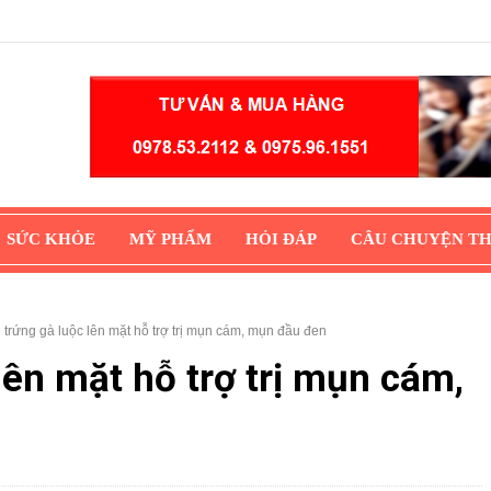
SỨC KHỎE
MỸ PHẨM
HỎI ĐÁP
CÂU CHUYỆN T
 trứng gà luộc lên mặt hỗ trợ trị mụn cám, mụn đầu đen
lên mặt hỗ trợ trị mụn cám,