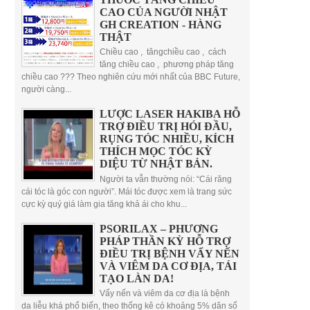
CAO CỦA NGƯỜI NHẬT
GH CREATION - HÀNG
THẬT
Chiều cao , tăngchiều cao , cách
tăng chiều cao , phương pháp tăng
chiều cao ??? Theo nghiên cứu mới nhất của BBC Future,
người càng...
LƯỢC LASER HAKIBA HỖ
TRỢ ĐIỀU TRỊ HÓI ĐẦU,
RỤNG TÓC NHIỀU, KÍCH
THÍCH MỌC TÓC KỲ
DIỆU TỪ NHẬT BẢN.
Người ta vẫn thường nói: “Cái răng
cái tóc là góc con người”. Mái tóc được xem là trang sức
cực kỳ quý giá làm gia tăng khả ái cho khu...
PSORILAX – PHƯƠNG
PHÁP THẦN KỲ HỖ TRỢ
ĐIỀU TRỊ BỆNH VẨY NẾN
VÀ VIÊM DA CƠ ĐỊA, TÁI
TẠO LÀN DA!
Vẩy nến và viêm da cơ địa là bệnh
da liễu khá phổ biến, theo thống kê có khoảng 5% dân số