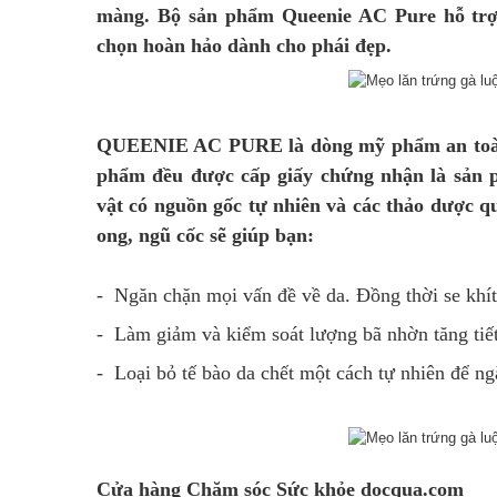
màng
. Bộ sản phẩm Queenie AC Pure hỗ trợ
chọn hoàn hảo dành cho phái đẹp.
QUEENIE AC PURE là dòng mỹ phẩm an toàn
phẩm đều được cấp giấy chứng nhận là sản p
vật có nguồn gốc tự nhiên và các thảo dược 
ong
, n
gũ cốc
sẽ giúp bạn:
-
Ngăn chặn mọi vấn đề về da. Đồng thời se khít
-
Làm giảm và kiểm soát lượng bã nhờn tăng tiế
-
Loại bỏ tế bào da chết một cách tự nhiên để n
Cửa hàng Chăm sóc Sức khỏe docqua.com