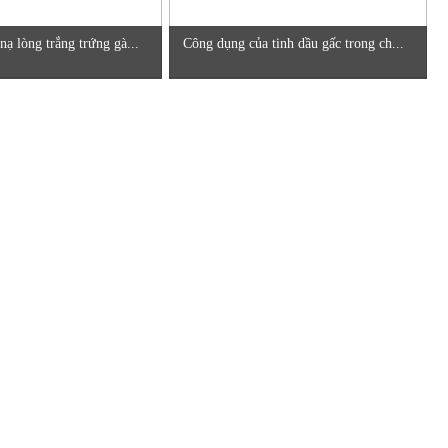
ạ lòng trắng trứng gà...
Công dụng của tinh dầu gấc trong ch...