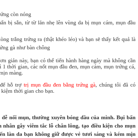
trứng còn nóng
ẩn bị sẵn, từ từ lăn nhẹ lên vùng da bị mụn cám, mụn đầu
òng trắng trứng ra (thật khéo léo) và bạn sẽ thấy kết quả là
trứng gà như bàn chông
đơn giản này, bạn có thể tiến hành hàng ngày mà không cần
rì 1 thời gian, các nốt mụn đầu đen, mụn cám, mụn trứng cá,
 mịn màng.
 để hỗ trợ
trị mụn đầu đen bằng trứng gà
, chúng tôi đã có
 kiệm thời gian cho bạn.
 dễ nổi mụn, thường xuyên bóng dầu
của mình.
B
ụi bẩn
 nhân gây viêm tắc lỗ chân lông, tạo điều kiện cho mụn
iến
làn
da bạn
không
giữ
được
vẻ
tươi sáng
và kém
mịn