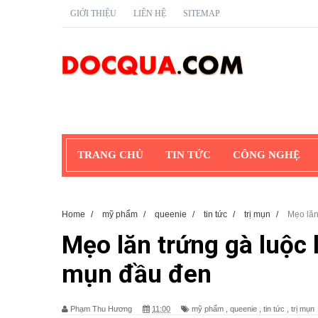
GIỚI THIỆU
LIÊN HỆ
SITEMAP
TRANG CHỦ
TIN TỨC
CÔNG NGHỆ
Home
/
mỹ phẩm
/
queenie
/
tin tức
/
trị mụn
/
Mẹo lăn
Mẹo lăn trứng gà luộc 
mụn đầu đen
Phạm Thu Hương
11:00
mỹ phẩm
,
queenie
,
tin tức
,
trị mụn