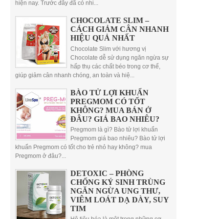
hiện nay. Trước đây đã có nhi...
CHOCOLATE SLIM –
CÁCH GIẢM CÂN NHANH
HIỆU QUẢ NHẤT
Chocolate Slim với hương vị
Chocolate dễ sử dụng ngăn ngừa sự
hấp thụ các chất béo trong cơ thể,
giúp giảm cân nhanh chóng, an toàn và hiệ...
BÀO TỬ LỢI KHUẨN
PREGMOM CÓ TỐT
KHÔNG? MUA BÁN Ở
ĐÂU? GIÁ BAO NHIÊU?
Pregmom là gì? Bào tử lợi khuẩn
Pregmom giá bao nhiêu? Bào tử lợi
khuẩn Pregmom có tốt cho trẻ nhỏ hay không? mua
Pregmom ở đâu?...
DETOXIC – PHÒNG
CHỐNG KÝ SINH TRÙNG
NGĂN NGỪA UNG THƯ,
VIÊM LOÁT DẠ DÀY, SUY
TIM