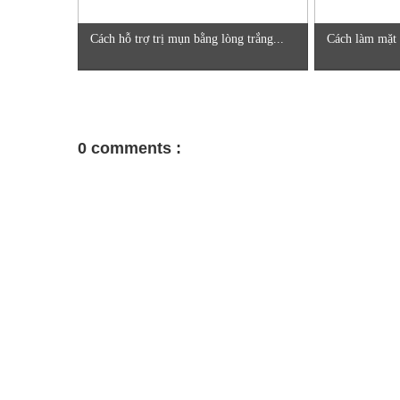
Cách hỗ trợ trị mụn bằng lòng trắng...
Cách làm mặt n
0 comments :