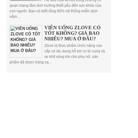
Hệ tiêu hóa là một trong những cơ
quan mang tầm ảnh hưởng thiết yếu đến sức khỏe của
con người. Bạn có biết rằng 80% hệ thống miễn dịch
nằm...
VIÊN UỐNG ZLOVE CÓ
TỐT KHÔNG? GIÁ BAO
NHIÊU? MUA Ở ĐÂU?
Zlove là thực phẩm chức năng cao
cấp có tác dụng hỗ trợ co tử cung và
se khít vùng kín cho phụ nữ, sản
phẩm đã được hàng vạ...