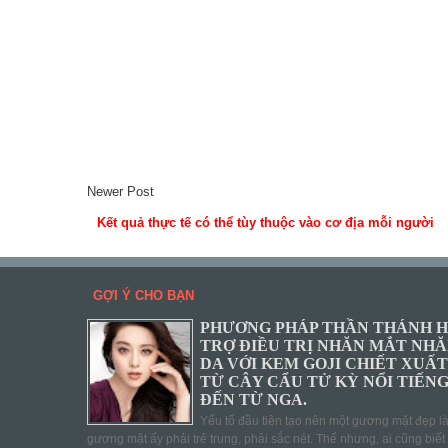
Newer Post
Kết quả thực tế có thể tùy thuộc vào cơ địa mỗi người
GỢI Ý CHO BẠN
PHƯƠNG PHÁP THẦN THÁNH 
TRỢ ĐIỀU TRỊ NHĂN MẮT NH
DA VỚI KEM GOJI CHIẾT XUẤT
TỪ CÂY CẨU TỬ KỲ NỔI TIẾN
ĐẾN TỪ NGA.
Yếu tố đầu tiên tạo nên một gương mặt đẹp l
gương mặt ấy phải trẻ trung, phải sắc nét. Thế nhưng, ai cũng biết