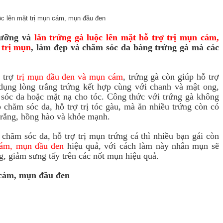
dưỡng và
lăn trứng gà luộc lên mặt hỗ trợ trị mụn cám,
 trị mụn
, làm đẹp và chăm sóc da bàng trứng gà mà các
ỗ trợ
trị mụn đầu đen và mụn cám
, trứng gà còn giúp hỗ trợ
 dụng lòng trắng trứng kết hợp cùng với chanh và mật ong,
 sóc da hoặc mặt nạ cho tóc. Công thức với trứng gà không
p chăm sóc da, hỗ trợ trị tóc gàu, mà ăn nhiều trứng còn có
 trắng, hồng hào và khỏe mạnh.
chăm sóc da, hỗ trợ trị mụn trứng cá thì nhiều bạn gái còn
 cám, mụn đầu đen
hiệu quả, với cách làm này nhân mụn sẽ
ng, giảm sưng tấy trên các nốt mụn hiệu quả.
n cám, mụn đầu đen