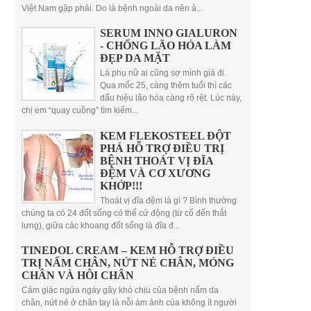
Việt Nam gặp phải. Do là bệnh ngoài da nên ả...
SERUM INNO GIALURON
- CHỐNG LÃO HÓA LÀM
ĐẸP DA MẶT
Là phụ nữ ai cũng sợ mình già đi.
Qua mốc 25, càng thêm tuổi thì các
dấu hiệu lão hóa càng rõ rệt. Lúc này,
chị em “quay cuồng” tìm kiếm...
KEM FLEKOSTEEL ĐỘT
PHÁ HỖ TRỢ ĐIỀU TRỊ
BỆNH THOÁT VỊ ĐĨA
ĐỆM VÀ CƠ XƯƠNG
KHỚP!!!
Thoát vị đĩa đệm là gì ? Bình thường
chúng ta có 24 đốt sống có thể cử động (từ cổ đến thắt
lưng), giữa các khoang đốt sống là đĩa đ...
TINEDOL CREAM – KEM HỖ TRỢ ĐIỀU
TRỊ NẤM CHÂN, NỨT NẺ CHÂN, MÓNG
CHÂN VÀ HÔI CHÂN
Cảm giác ngứa ngáy gây khó chịu của bệnh nấm da
chân, nứt nẻ ở chân tay là nỗi ám ảnh của không ít người