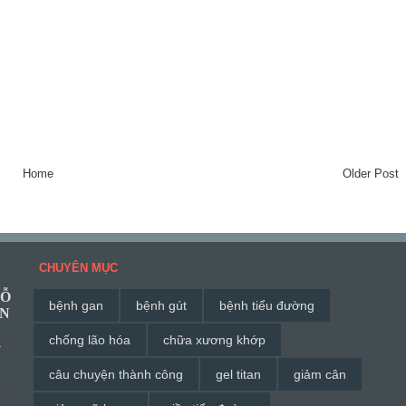
Home
Older Post
CHUYÊN MỤC
HỖ
bệnh gan
bệnh gút
bệnh tiểu đường
ĂN
chống lão hóa
chữa xương khớp
G
câu chuyện thành công
gel titan
giảm cân
à