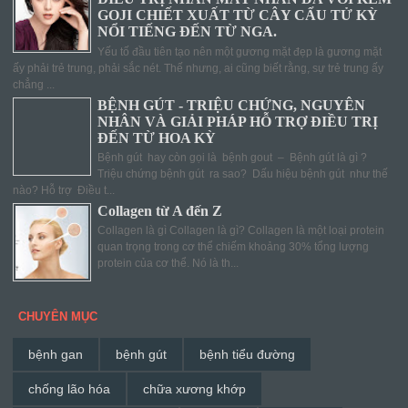
GOJI CHIẾT XUẤT TỪ CÂY CẨU TỬ KỲ
NỔI TIẾNG ĐẾN TỪ NGA.
Yếu tố đầu tiên tạo nên một gương mặt đẹp là gương mặt
ấy phải trẻ trung, phải sắc nét. Thế nhưng, ai cũng biết rằng, sự trẻ trung ấy
chẳng ...
BỆNH GÚT - TRIỆU CHỨNG, NGUYÊN
NHÂN VÀ GIẢI PHÁP HỖ TRỢ ĐIỀU TRỊ
ĐẾN TỪ HOA KỲ
Bệnh gút hay còn gọi là bệnh gout – Bệnh gút là gì ?
Triệu chứng bệnh gút ra sao? Dấu hiệu bệnh gút như thế
nào? Hỗ trợ Điều t...
Collagen từ A đến Z
Collagen là gì Collagen là gì? Collagen là một loại protein
quan trọng trong cơ thể chiếm khoảng 30% tổng lượng
protein của cơ thể. Nó là th...
CHUYÊN MỤC
bệnh gan
bệnh gút
bệnh tiểu đường
chống lão hóa
chữa xương khớp