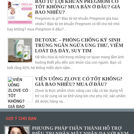
BÀO TỬ LỢI KHUẨN PREGMOM CÓ
TỐT KHÔNG? MUA BÁN Ở ĐÂU? GIÁ
BAO NHIÊU?
Pregmom là gì? Bào tử lợi khuẩn Pregmom giá bao
nhiêu? Bào tử lợi khuẩn Pregmom có tốt cho trẻ nhỏ
hay không? mua Pregmom ở đâu?...
DETOXIC – PHÒNG CHỐNG KÝ SINH
TRÙNG NGĂN NGỪA UNG THƯ, VIÊM
LOÁT DẠ DÀY, SUY TIM
Hệ tiêu hóa là một trong những cơ quan mang tầm ảnh
hưởng thiết yếu đến sức khỏe của con người. Bạn có
biết rằng 80% hệ thống miễn dịch nằm...
VIÊN UỐNG ZLOVE CÓ TỐT KHÔNG?
GIÁ BAO NHIÊU? MUA Ở ĐÂU?
Zlove là thực phẩm chức năng cao cấp có tác dụng hỗ
trợ co tử cung và se khít vùng kín cho phụ nữ, sản phẩm
đã được hàng vạ...
GỢI Ý CHO BẠN
PHƯƠNG PHÁP THẦN THÁNH HỖ TRỢ
ĐIỀU TRỊ NHĂN MẮT NHĂN DA VỚI KEM