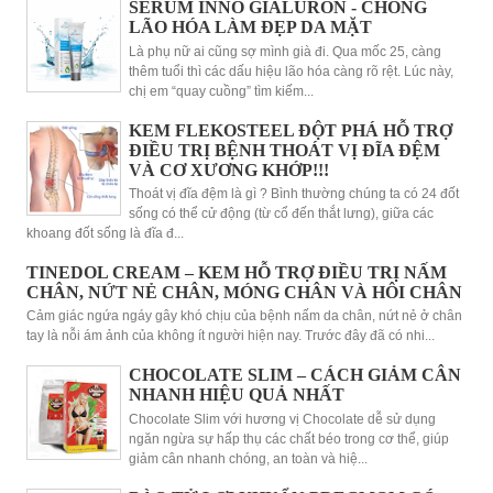
SERUM INNO GIALURON - CHỐNG
LÃO HÓA LÀM ĐẸP DA MẶT
Là phụ nữ ai cũng sợ mình già đi. Qua mốc 25, càng
thêm tuổi thì các dấu hiệu lão hóa càng rõ rệt. Lúc này,
chị em “quay cuồng” tìm kiếm...
KEM FLEKOSTEEL ĐỘT PHÁ HỖ TRỢ
ĐIỀU TRỊ BỆNH THOÁT VỊ ĐĨA ĐỆM
VÀ CƠ XƯƠNG KHỚP!!!
Thoát vị đĩa đệm là gì ? Bình thường chúng ta có 24 đốt
sống có thể cử động (từ cổ đến thắt lưng), giữa các
khoang đốt sống là đĩa đ...
TINEDOL CREAM – KEM HỖ TRỢ ĐIỀU TRỊ NẤM
CHÂN, NỨT NẺ CHÂN, MÓNG CHÂN VÀ HÔI CHÂN
Cảm giác ngứa ngáy gây khó chịu của bệnh nấm da chân, nứt nẻ ở chân
tay là nỗi ám ảnh của không ít người hiện nay. Trước đây đã có nhi...
CHOCOLATE SLIM – CÁCH GIẢM CÂN
NHANH HIỆU QUẢ NHẤT
Chocolate Slim với hương vị Chocolate dễ sử dụng
ngăn ngừa sự hấp thụ các chất béo trong cơ thể, giúp
giảm cân nhanh chóng, an toàn và hiệ...