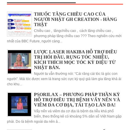
THUỐC TĂNG CHIỀU CAO CỦA
NGƯỜI NHẬT GH CREATION - HÀNG
THẬT
Chiều cao , tăngchiều cao , cách tăng chiều cao ,
phương pháp tăng chiều cao ??? Theo nghiên cứu mới
nhất của BBC Future, người càng...
LƯỢC LASER HAKIBA HỖ TRỢ ĐIỀU
TRỊ HÓI ĐẦU, RỤNG TÓC NHIỀU,
KÍCH THÍCH MỌC TÓC KỲ DIỆU TỪ
NHẬT BẢN.
Người ta vẫn thường nói: “Cái răng cái tóc là góc con
người”. Mái tóc được xem là trang sức cực kỳ quý giá làm gia tăng khả ái
cho khu...
PSORILAX – PHƯƠNG PHÁP THẦN KỲ
HỖ TRỢ ĐIỀU TRỊ BỆNH VẨY NẾN VÀ
VIÊM DA CƠ ĐỊA, TÁI TẠO LÀN DA!
Vẩy nến và viêm da cơ địa là bệnh da liễu khá phổ
biến, theo thống kê có khoảng 5% dân số Việt Nam gặp
phải. Do là bệnh ngoài da nên ả...