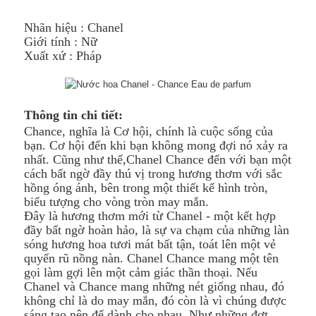
Nhãn hiệu :
Chanel
Giới tính : Nữ
Xuất xứ : Pháp
Thông tin chi tiết:
Chance
, nghĩa là Cơ hội, chính là cuộc sống của
bạn. Cơ hội đến khi bạn không mong đợi nó xảy ra
nhất. Cũng như thế,
Chanel Chance
đến với bạn một
cách bất ngờ đầy thú vị trong hương thơm với sắc
hồng óng ánh, bên trong một thiết kế hình tròn,
biểu tượng cho vòng tròn may mắn.
Đây là hương thơm mới từ Chanel - một kết hợp
đầy bất ngờ hoàn hảo, là sự va chạm của những làn
sóng hương hoa tươi mát bất tận, toát lên một vẻ
quyến rũ nồng nàn. Chanel Chance mang một tên
gọi làm gợi lên một cảm giác thần thoại. Nếu
Chanel và Chance mang những nét giống nhau, đó
không chỉ là do may mắn, đó còn là vì chúng được
sáng tạo nên để dành cho nhau. Như những đợt