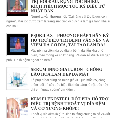
TRỊ HÓI ĐẦU, RỤNG TÓC NHIỀU,
KÍCH THÍCH MỌC TÓC KỲ DIỆU TỪ
NHẬT BẢN.
Người ta vẫn thường nói: “Cái răng cái tóc là góc con
người”. Mái tóc được xem là trang sức cực kỳ quý giá làm gia tăng khả ái
cho khu...
PSORILAX – PHƯƠNG PHÁP THẦN KỲ
HỖ TRỢ ĐIỀU TRỊ BỆNH VẨY NẾN VÀ
VIÊM DA CƠ ĐỊA, TÁI TẠO LÀN DA!
Vẩy nến và viêm da cơ địa là bệnh da liễu khá phổ
biến, theo thống kê có khoảng 5% dân số Việt Nam gặp
phải. Do là bệnh ngoài da nên ả...
SERUM INNO GIALURON - CHỐNG
LÃO HÓA LÀM ĐẸP DA MẶT
Là phụ nữ ai cũng sợ mình già đi. Qua mốc 25, càng
thêm tuổi thì các dấu hiệu lão hóa càng rõ rệt. Lúc này,
chị em “quay cuồng” tìm kiếm...
KEM FLEKOSTEEL ĐỘT PHÁ HỖ TRỢ
ĐIỀU TRỊ BỆNH THOÁT VỊ ĐĨA ĐỆM
VÀ CƠ XƯƠNG KHỚP!!!
Thoát vị đĩa đệm là gì ? Bình thường chúng ta có 24 đốt