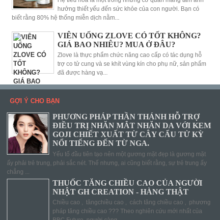
Hệ tiêu hóa là một trong những cơ quan mang tầm ảnh
hưởng thiết yếu đến sức khỏe của con người. Bạn có
biết rằng 80% hệ thống miễn dịch nằm...
VIÊN UỐNG ZLOVE CÓ TỐT KHÔNG?
GIÁ BAO NHIÊU? MUA Ở ĐÂU?
Zlove là thực phẩm chức năng cao cấp có tác dụng hỗ
trợ co tử cung và se khít vùng kín cho phụ nữ, sản phẩm
đã được hàng vạ...
GỢI Ý CHO BẠN
PHƯƠNG PHÁP THẦN THÁNH HỖ TRỢ
ĐIỀU TRỊ NHĂN MẮT NHĂN DA VỚI KEM
GOJI CHIẾT XUẤT TỪ CÂY CẨU TỬ KỲ
NỔI TIẾNG ĐẾN TỪ NGA.
Yếu tố đầu tiên tạo nên một gương mặt đẹp là gương mặt
ấy phải trẻ trung, phải sắc nét. Thế nhưng, ai cũng biết rằng, sự trẻ trung ấy
chẳng ...
THUỐC TĂNG CHIỀU CAO CỦA NGƯỜI
NHẬT GH CREATION - HÀNG THẬT
Chiều cao , tăngchiều cao , cách tăng chiều cao , phương
pháp tăng chiều cao ??? Theo nghiên cứu mới nhất của
BBC Future, người càng...