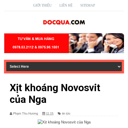
GIỚI THIỆU
LIÊN HỆ
SITEMAP
Xịt khoáng Novosvit
của Nga
Phạm Thu Hương
11:15
tin tức