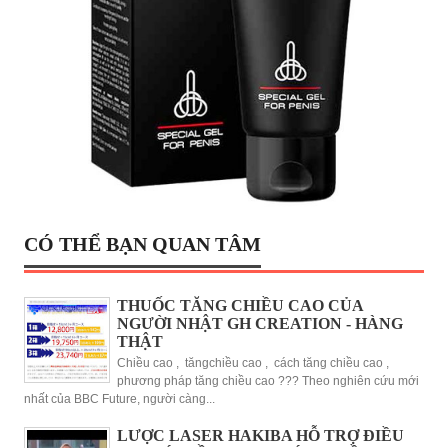
CÓ THỂ BẠN QUAN TÂM
THUỐC TĂNG CHIỀU CAO CỦA
NGƯỜI NHẬT GH CREATION - HÀNG
THẬT
Chiều cao , tăngchiều cao , cách tăng chiều cao ,
phương pháp tăng chiều cao ??? Theo nghiên cứu mới
nhất của BBC Future, người càng...
LƯỢC LASER HAKIBA HỖ TRỢ ĐIỀU