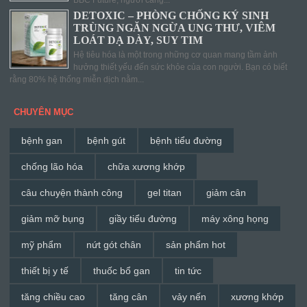
DETOXIC – PHÒNG CHỐNG KÝ SINH
TRÙNG NGĂN NGỪA UNG THƯ, VIÊM
LOÁT DẠ DÀY, SUY TIM
Hệ tiêu hóa là một trong những cơ quan mang tầm ảnh
hưởng thiết yếu đến sức khỏe của con người. Bạn có biết
rằng 80% hệ thống miễn dịch nằm...
CHUYÊN MỤC
bệnh gan
bệnh gút
bệnh tiểu đường
chống lão hóa
chữa xương khớp
câu chuyện thành công
gel titan
giảm cân
giảm mỡ bụng
giầy tiểu đường
máy xông họng
mỹ phẩm
nứt gót chân
sản phẩm hot
thiết bị y tế
thuốc bổ gan
tin tức
tăng chiều cao
tăng cân
vảy nến
xương khớp