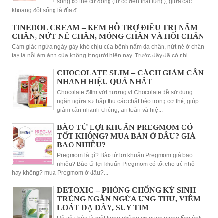
sống có thể cử động (từ cổ đến thắt lưng), giữa các
khoang đốt sống là đĩa đ...
TINEDOL CREAM – KEM HỖ TRỢ ĐIỀU TRỊ NẤM
CHÂN, NỨT NẺ CHÂN, MÓNG CHÂN VÀ HÔI CHÂN
Cảm giác ngứa ngáy gây khó chịu của bệnh nấm da chân, nứt nẻ ở chân
tay là nỗi ám ảnh của không ít người hiện nay. Trước đây đã có nhi...
CHOCOLATE SLIM – CÁCH GIẢM CÂN
NHANH HIỆU QUẢ NHẤT
Chocolate Slim với hương vị Chocolate dễ sử dụng
ngăn ngừa sự hấp thụ các chất béo trong cơ thể, giúp
giảm cân nhanh chóng, an toàn và hiệ...
BÀO TỬ LỢI KHUẨN PREGMOM CÓ
TỐT KHÔNG? MUA BÁN Ở ĐÂU? GIÁ
BAO NHIÊU?
Pregmom là gì? Bào tử lợi khuẩn Pregmom giá bao
nhiêu? Bào tử lợi khuẩn Pregmom có tốt cho trẻ nhỏ
hay không? mua Pregmom ở đâu?...
DETOXIC – PHÒNG CHỐNG KÝ SINH
TRÙNG NGĂN NGỪA UNG THƯ, VIÊM
LOÁT DẠ DÀY, SUY TIM