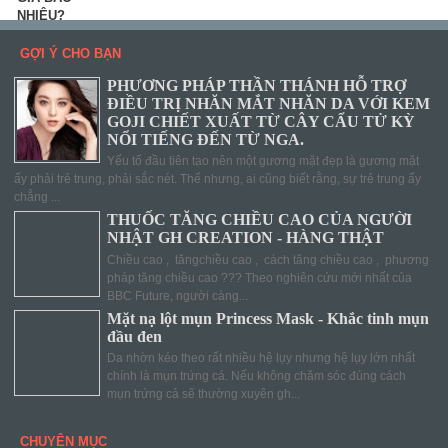
GỢI Ý CHO BẠN
PHƯƠNG PHÁP THẦN THÁNH HỖ TRỢ
ĐIỀU TRỊ NHĂN MẮT NHĂN DA VỚI KEM
GOJI CHIẾT XUẤT TỪ CÂY CẨU TỬ KỲ
NỔI TIẾNG ĐẾN TỪ NGA.
Yếu tố đầu tiên tạo nên một gương mặt đẹp là gương mặt
ấy phải trẻ trung, phải sắc nét. Thế nhưng, ai cũng biết rằng, sự trẻ trung ấy
chẳng ...
THUỐC TĂNG CHIỀU CAO CỦA NGƯỜI
NHẬT GH CREATION - HÀNG THẬT
Chiều cao , tăngchiều cao , cách tăng chiều cao , phương
pháp tăng chiều cao ??? Theo nghiên cứu mới nhất của
BBC Future, người càng...
Mặt nạ lột mụn Princess Mask - Khắc tinh mụn
đầu đen
Da nhờn kéo theo rất nhiều hệ lụy nhưng hệ lụy lớn nhất
chính là mụn trứng cá. Nếu không chăm sóc đúng cách
mụn trứng cả sẽ thường xuyên gh...
CHUYÊN MỤC