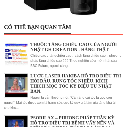
CÓ THỂ BẠN QUAN TÂM
THUỐC TĂNG CHIỀU CAO CỦA NGƯỜI
NHẬT GH CREATION - HÀNG THẬT
Chiều cao , tăngchiều cao , cách tăng chiều cao , phương
pháp tăng chiều cao ??? Theo nghiên cứu mới nhất của
BBC Future, người càng...
LƯỢC LASER HAKIBA HỖ TRỢ ĐIỀU TRỊ
HÓI ĐẦU, RỤNG TÓC NHIỀU, KÍCH
THÍCH MỌC TÓC KỲ DIỆU TỪ NHẬT
BẢN.
Người ta vẫn thường nói: “Cái răng cái tóc là góc con
người”. Mái tóc được xem là trang sức cực kỳ quý giá làm gia tăng khả ái
cho khu...
PSORILAX – PHƯƠNG PHÁP THẦN KỲ
HỖ TRỢ ĐIỀU TRỊ BỆNH VẨY NẾN VÀ