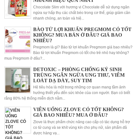
NHANH HIỆU QUẢ NHẤT
Chocolate Slim với hương vị Chocolate dễ sử dụng ngăn
ngừa sự hấp thụ các chất béo trong cơ thể, giúp giảm cân
nhanh chóng, an toàn và hiệ...
BÀO TỬ LỢI KHUẨN PREGMOM CÓ TỐT
KHÔNG? MUA BÁN Ở ĐÂU? GIÁ BAO
NHIÊU?
Pregmom là gì? Bào tử lợi khuẩn Pregmom giá bao nhiêu?
Bào tử lợi khuẩn Pregmom có tốt cho trẻ nhỏ hay không?
mua Pregmom ở đâu?...
DETOXIC – PHÒNG CHỐNG KÝ SINH
TRÙNG NGĂN NGỪA UNG THƯ, VIÊM
LOÁT DẠ DÀY, SUY TIM
Hệ tiêu hóa là một trong những cơ quan mang tầm ảnh
hưởng thiết yếu đến sức khỏe của con người. Bạn có biết
rằng 80% hệ thống miễn dịch nằm...
VIÊN UỐNG ZLOVE CÓ TỐT KHÔNG?
GIÁ BAO NHIÊU? MUA Ở ĐÂU?
Zlove là thực phẩm chức năng cao cấp có tác dụng hỗ trợ
co tử cung và se khít vùng kín cho phụ nữ, sản phẩm đã
được hàng vạ...