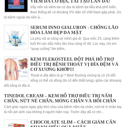
VIÊM DA CƠ ĐỊA, TÁI TẠO LÀN DA!
Vẩy nến và viêm da cơ địa là bệnh da liễu khá phổ biến,
theo thống kê có khoảng 5% dân số Việt Nam gặp phải. Do
là bệnh ngoài da nên ả...
SERUM INNO GIALURON - CHỐNG LÃO
HÓA LÀM ĐẸP DA MẶT
Là phụ nữ ai cũng sợ mình già đi. Qua mốc 25, càng thêm
tuổi thì các dấu hiệu lão hóa càng rõ rệt. Lúc này, chị em
“quay cuồng” tìm kiếm...
KEM FLEKOSTEEL ĐỘT PHÁ HỖ TRỢ
ĐIỀU TRỊ BỆNH THOÁT VỊ ĐĨA ĐỆM VÀ
CƠ XƯƠNG KHỚP!!!
Thoát vị đĩa đệm là gì ? Bình thường chúng ta có 24 đốt
sống có thể cử động (từ cổ đến thắt lưng), giữa các khoang
đốt sống là đĩa đ...
TINEDOL CREAM – KEM HỖ TRỢ ĐIỀU TRỊ NẤM
CHÂN, NỨT NẺ CHÂN, MÓNG CHÂN VÀ HÔI CHÂN
Cảm giác ngứa ngáy gây khó chịu của bệnh nấm da chân, nứt nẻ ở chân tay
là nỗi ám ảnh của không ít người hiện nay. Trước đây đã có nhi...
CHOCOLATE SLIM – CÁCH GIẢM CÂN