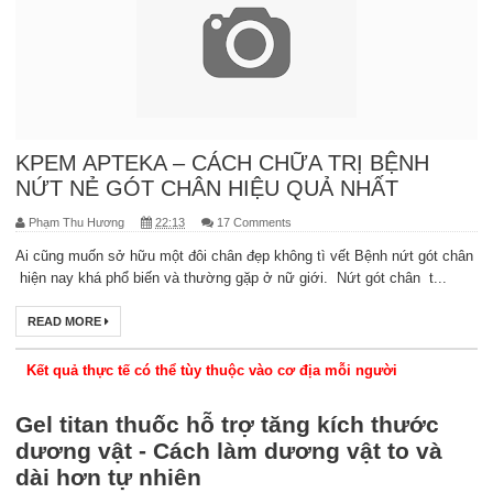
KPEM APTEKA – CÁCH CHỮA TRỊ BỆNH
NỨT NẺ GÓT CHÂN HIỆU QUẢ NHẤT
Phạm Thu Hương
22:13
17 Comments
Ai cũng muốn sở hữu một đôi chân đẹp không tì vết Bệnh nứt gót chân
hiện nay khá phổ biến và thường gặp ở nữ giới. Nứt gót chân t...
READ MORE
Kết quả thực tế có thể tùy thuộc vào cơ địa mỗi người
Gel titan thuốc hỗ trợ tăng kích thước
dương vật - Cách làm dương vật to và
dài hơn tự nhiên