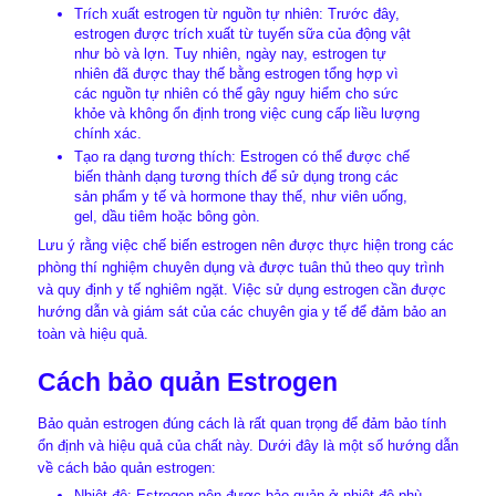
Trích xuất estrogen từ nguồn tự nhiên: Trước đây,
estrogen được trích xuất từ tuyến sữa của động vật
như bò và lợn. Tuy nhiên, ngày nay, estrogen tự
nhiên đã được thay thế bằng estrogen tổng hợp vì
các nguồn tự nhiên có thể gây nguy hiểm cho sức
khỏe và không ổn định trong việc cung cấp liều lượng
chính xác.
Tạo ra dạng tương thích: Estrogen có thể được chế
biến thành dạng tương thích để sử dụng trong các
sản phẩm y tế và hormone thay thế, như viên uống,
gel, dầu tiêm hoặc bông gòn.
Lưu ý rằng việc chế biến estrogen nên được thực hiện trong các
phòng thí nghiệm chuyên dụng và được tuân thủ theo quy trình
và quy định y tế nghiêm ngặt. Việc sử dụng estrogen cần được
hướng dẫn và giám sát của các chuyên gia y tế để đảm bảo an
toàn và hiệu quả.
Cách bảo quản Estrogen
Bảo quản estrogen đúng cách là rất quan trọng để đảm bảo tính
ổn định và hiệu quả của chất này. Dưới đây là một số hướng dẫn
về cách bảo quản estrogen:
Nhiệt độ: Estrogen nên được bảo quản ở nhiệt độ phù