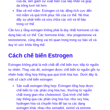
của da, làm giảm sự xuất hiện của nếp nhăn và giúp
da trông tươi trẻ hơn.
Bảo vệ mô mầm: Estrogen có tác động tích cực đến
mô mầm và quá trình phục hồi của cơ thể. Nó thúc
đẩy sự phát triển và sửa chữa các mô và tế bào
trong cơ thể.
Cần lưu ý rằng estrogen không phải là duy nhất hormone có tác
dụng bảo vệ cơ thể. Các hormone khác, như progesterone và
testosterone, cũng đóng vai trò quan trọng trong sự bảo vệ và
duy trì sức khỏe tổng thể.
Cách chế biến Estrogen
Estrogen không phải là một chất dễ chế biến trực tiếp từ nguồn
tự nhiên. Thay vào đó, estrogen được chế biến từ nguồn gốc tự
nhiên hoặc tổng hợp thông qua quá trình hóa học. Dưới đây là
một số cách chế biến estrogen:
Sản xuất estrogen tổng hợp: Estrogen tổng hợp được
chế biến từ các phản ứng hóa học, thường từ nguồn
chất trung gian như cholesterol. Quá trình chế biến
này thông qua các phản ứng hóa học như oxy hóa,
hydrogen hóa và chuyển hóa để tạo ra các dạng
estrogen khác nhau như estradiol, estriol và estrone.