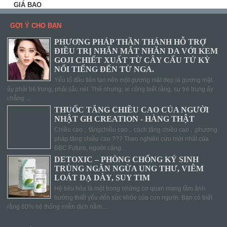
GỢI Ý CHO BẠN
PHƯƠNG PHÁP THẦN THÁNH HỖ TRỢ
ĐIỀU TRỊ NHĂN MẮT NHĂN DA VỚI KEM
GOJI CHIẾT XUẤT TỪ CÂY CẨU TỬ KỲ
NỔI TIẾNG ĐẾN TỪ NGA.
Yếu tố đầu tiên tạo nên một gương mặt đẹp là gương mặt
ấy phải trẻ trung, phải sắc nét. Thế nhưng, ai cũng biết rằng, sự trẻ trung ấy
chẳng ...
THUỐC TĂNG CHIỀU CAO CỦA NGƯỜI
NHẬT GH CREATION - HÀNG THẬT
Chiều cao , tăngchiều cao , cách tăng chiều cao , phương
pháp tăng chiều cao ??? Theo nghiên cứu mới nhất của
BBC Future, người càng...
DETOXIC – PHÒNG CHỐNG KÝ SINH
TRÙNG NGĂN NGỪA UNG THƯ, VIÊM
LOÁT DẠ DÀY, SUY TIM
Hệ tiêu hóa là một trong những cơ quan mang tầm ảnh
hưởng thiết yếu đến sức khỏe của con người. Bạn có biết
rằng 80% hệ thống miễn dịch nằm...