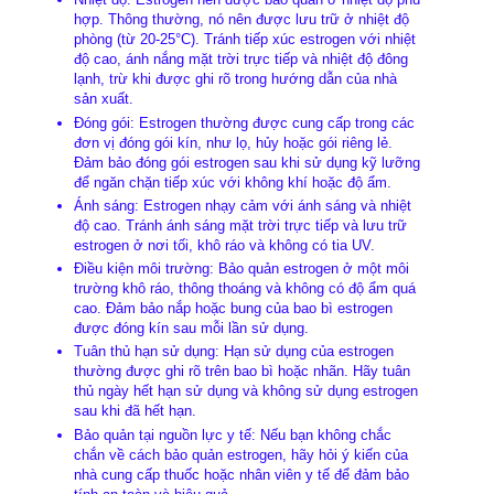
hợp. Thông thường, nó nên được lưu trữ ở nhiệt độ
phòng (từ 20-25°C). Tránh tiếp xúc estrogen với nhiệt
độ cao, ánh nắng mặt trời trực tiếp và nhiệt độ đông
lạnh, trừ khi được ghi rõ trong hướng dẫn của nhà
sản xuất.
Đóng gói: Estrogen thường được cung cấp trong các
đơn vị đóng gói kín, như lọ, hủy hoặc gói riêng lẻ.
Đảm bảo đóng gói estrogen sau khi sử dụng kỹ lưỡng
để ngăn chặn tiếp xúc với không khí hoặc độ ẩm.
Ánh sáng: Estrogen nhạy cảm với ánh sáng và nhiệt
độ cao. Tránh ánh sáng mặt trời trực tiếp và lưu trữ
estrogen ở nơi tối, khô ráo và không có tia UV.
Điều kiện môi trường: Bảo quản estrogen ở một môi
trường khô ráo, thông thoáng và không có độ ẩm quá
cao. Đảm bảo nắp hoặc bung của bao bì estrogen
được đóng kín sau mỗi lần sử dụng.
Tuân thủ hạn sử dụng: Hạn sử dụng của estrogen
thường được ghi rõ trên bao bì hoặc nhãn. Hãy tuân
thủ ngày hết hạn sử dụng và không sử dụng estrogen
sau khi đã hết hạn.
Bảo quản tại nguồn lực y tế: Nếu bạn không chắc
chắn về cách bảo quản estrogen, hãy hỏi ý kiến ​​của
nhà cung cấp thuốc hoặc nhân viên y tế để đảm bảo