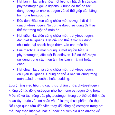
Hạt lanh: Hạt lanh chứa một lượng nhất định của các
phytoestrogen gọi là lignans. Chúng có thể có tác
dụng tương tự như estrogen và có thể giúp cân bằng
hormone trong cơ thể.
Đậu đen: Đậu đen cũng chứa một lượng nhất định
của phytoestrogen. Nó có thể được sử dụng để thay
thế thịt trong một số món ăn.
Hạt điều: Hạt điều cũng chứa một ít phytoestrogen,
đặc biệt là lignans. Hạt điều có thể được sử dụng
như một loại snack hoặc thêm vào các món ăn.
Lúa mạch: Lúa mạch cũng là một nguồn tốt của
phytoestrogen, đặc biệt là isoflavon. Nó có thể được
sử dụng trong các món ăn như bánh mỳ, mì hoặc
cháo.
Hạt chia: Hạt chia cũng chứa một ít phytoestrogen,
chủ yếu là lignans. Chúng có thể được sử dụng trong
món salad, smoothie hoặc pudding.
Lưu ý rằng việc tiêu thụ các thực phẩm chứa phytoestrogen
không có tác động estrogen như hormone estrogen tổng hợp.
Mức độ và tác động của phytoestrogen trong cơ thể có thể khác
nhau tùy thuộc vào cá nhân và số lượng thực phẩm tiêu thụ.
Nếu bạn quan tâm đến việc thay đổi nồng độ estrogen trong cơ
thể, hãy thảo luận với bác sĩ hoặc chuyên gia dinh dưỡng để