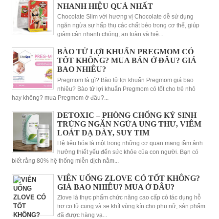
NHANH HIỆU QUẢ NHẤT
Chocolate Slim với hương vị Chocolate dễ sử dụng
ngăn ngừa sự hấp thụ các chất béo trong cơ thể, giúp
giảm cân nhanh chóng, an toàn và hiệ...
BÀO TỬ LỢI KHUẨN PREGMOM CÓ
TỐT KHÔNG? MUA BÁN Ở ĐÂU? GIÁ
BAO NHIÊU?
Pregmom là gì? Bào tử lợi khuẩn Pregmom giá bao
nhiêu? Bào tử lợi khuẩn Pregmom có tốt cho trẻ nhỏ
hay không? mua Pregmom ở đâu?...
DETOXIC – PHÒNG CHỐNG KÝ SINH
TRÙNG NGĂN NGỪA UNG THƯ, VIÊM
LOÁT DẠ DÀY, SUY TIM
Hệ tiêu hóa là một trong những cơ quan mang tầm ảnh
hưởng thiết yếu đến sức khỏe của con người. Bạn có
biết rằng 80% hệ thống miễn dịch nằm...
VIÊN UỐNG ZLOVE CÓ TỐT KHÔNG?
GIÁ BAO NHIÊU? MUA Ở ĐÂU?
Zlove là thực phẩm chức năng cao cấp có tác dụng hỗ
trợ co tử cung và se khít vùng kín cho phụ nữ, sản phẩm
đã được hàng vạ...