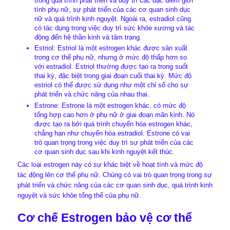
trong quá trình phát triển và duy trì các đặc điểm giới
tính phụ nữ, sự phát triển của các cơ quan sinh dục
nữ và quá trình kinh nguyệt. Ngoài ra, estradiol cũng
có tác dụng trong việc duy trì sức khỏe xương và tác
động đến hệ thần kinh và tâm trạng.
Estriol: Estriol là một estrogen khác được sản xuất
trong cơ thể phụ nữ, nhưng ở mức độ thấp hơn so
với estradiol. Estriol thường được tạo ra trong suốt
thai kỳ, đặc biệt trong giai đoạn cuối thai kỳ. Mức độ
estriol có thể được sử dụng như một chỉ số cho sự
phát triển và chức năng của nhau thai.
Estrone: Estrone là một estrogen khác, có mức độ
tổng hợp cao hơn ở phụ nữ ở giai đoạn mãn kinh. Nó
được tạo ra bởi quá trình chuyển hóa estrogen khác,
chẳng hạn như chuyển hóa estradiol. Estrone có vai
trò quan trọng trong việc duy trì sự phát triển của các
cơ quan sinh dục sau khi kinh nguyệt kết thúc.
Các loại estrogen này có sự khác biệt về hoạt tính và mức độ
tác động lên cơ thể phụ nữ. Chúng có vai trò quan trọng trong sự
phát triển và chức năng của các cơ quan sinh dục, quá trình kinh
nguyệt và sức khỏe tổng thể của phụ nữ.
Cơ chế Estrogen bảo vệ cơ thể