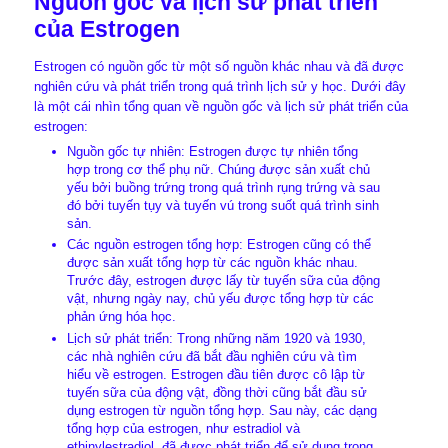
Nguồn gốc và lịch sử phát triển
của Estrogen
Estrogen có nguồn gốc từ một số nguồn khác nhau và đã được
nghiên cứu và phát triển trong quá trình lịch sử y học. Dưới đây
là một cái nhìn tổng quan về nguồn gốc và lịch sử phát triển của
estrogen:
Nguồn gốc tự nhiên: Estrogen được tự nhiên tổng
hợp trong cơ thể phụ nữ. Chúng được sản xuất chủ
yếu bởi buồng trứng trong quá trình rụng trứng và sau
đó bởi tuyến tụy và tuyến vú trong suốt quá trình sinh
sản.
Các nguồn estrogen tổng hợp: Estrogen cũng có thể
được sản xuất tổng hợp từ các nguồn khác nhau.
Trước đây, estrogen được lấy từ tuyến sữa của động
vật, nhưng ngày nay, chủ yếu được tổng hợp từ các
phản ứng hóa học.
Lịch sử phát triển: Trong những năm 1920 và 1930,
các nhà nghiên cứu đã bắt đầu nghiên cứu và tìm
hiểu về estrogen. Estrogen đầu tiên được cô lập từ
tuyến sữa của động vật, đồng thời cũng bắt đầu sử
dụng estrogen từ nguồn tổng hợp. Sau này, các dạng
tổng hợp của estrogen, như estradiol và
ethinylestradiol, đã được phát triển để sử dụng trong