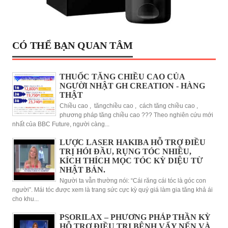
CÓ THỂ BẠN QUAN TÂM
THUỐC TĂNG CHIỀU CAO CỦA
NGƯỜI NHẬT GH CREATION - HÀNG
THẬT
Chiều cao , tăngchiều cao , cách tăng chiều cao ,
phương pháp tăng chiều cao ??? Theo nghiên cứu mới
nhất của BBC Future, người càng...
LƯỢC LASER HAKIBA HỖ TRỢ ĐIỀU
TRỊ HÓI ĐẦU, RỤNG TÓC NHIỀU,
KÍCH THÍCH MỌC TÓC KỲ DIỆU TỪ
NHẬT BẢN.
Người ta vẫn thường nói: “Cái răng cái tóc là góc con
người”. Mái tóc được xem là trang sức cực kỳ quý giá làm gia tăng khả ái
cho khu...
PSORILAX – PHƯƠNG PHÁP THẦN KỲ
HỖ TRỢ ĐIỀU TRỊ BỆNH VẨY NẾN VÀ