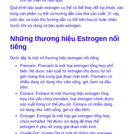
tính an toàn và hiệu quả.
Quá trình bảo quản estrogen cụ thể có thể thay đổi tùy thuộc vào
từng sản phẩm cụ thể và hướng dẫn của nhà sản xuất. Vì vậy,
luôn đọc và tuân thủ hướng dẫn cụ thể trên bao bì hoặc nhãn
trước khi sử dụng và bảo quản estrogen.
Những thương hiệu Estrogen nổi
tiếng
Dưới đây là một số thương hiệu estrogen nổi tiếng:
Premarin: Premarin là một loại estrogen tổng hợp phổ
biến. Nó được sản xuất từ estrogen thu được từ nữ
giới mang thai trong giai đoạn mãn kinh. Premarin có
nhiều dạng sử dụng như viên uống, gel, kem và dầu
tiêm.
Estrace: Estrace là một thương hiệu estrogen tổng
hợp chủ yếu chứa estradiol, loại estrogen chính được
sản xuất trong cơ thể phụ nữ. Estrace có nhiều dạng
sử dụng như viên uống, gel và dầu tiêm.
Estrogel: Estrogel là một loại gel estrogen tổng hợp
chứa estradiol. Nó được sử dụng để thay thế
estrogen ở phụ nữ trong giai đoạn mãn kinh.
Vivelle-Dot: Vivelle-Dot là một hệ thống dán estrogen