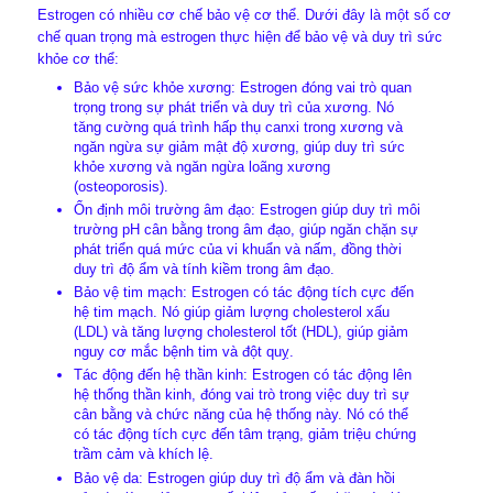
Estrogen có nhiều cơ chế bảo vệ cơ thể. Dưới đây là một số cơ
chế quan trọng mà estrogen thực hiện để bảo vệ và duy trì sức
khỏe cơ thể:
Bảo vệ sức khỏe xương: Estrogen đóng vai trò quan
trọng trong sự phát triển và duy trì của xương. Nó
tăng cường quá trình hấp thụ canxi trong xương và
ngăn ngừa sự giảm mật độ xương, giúp duy trì sức
khỏe xương và ngăn ngừa loãng xương
(osteoporosis).
Ổn định môi trường âm đạo: Estrogen giúp duy trì môi
trường pH cân bằng trong âm đạo, giúp ngăn chặn sự
phát triển quá mức của vi khuẩn và nấm, đồng thời
duy trì độ ẩm và tính kiềm trong âm đạo.
Bảo vệ tim mạch: Estrogen có tác động tích cực đến
hệ tim mạch. Nó giúp giảm lượng cholesterol xấu
(LDL) và tăng lượng cholesterol tốt (HDL), giúp giảm
nguy cơ mắc bệnh tim và đột quỵ.
Tác động đến hệ thần kinh: Estrogen có tác động lên
hệ thống thần kinh, đóng vai trò trong việc duy trì sự
cân bằng và chức năng của hệ thống này. Nó có thể
có tác động tích cực đến tâm trạng, giảm triệu chứng
trầm cảm và khích lệ.
Bảo vệ da: Estrogen giúp duy trì độ ẩm và đàn hồi