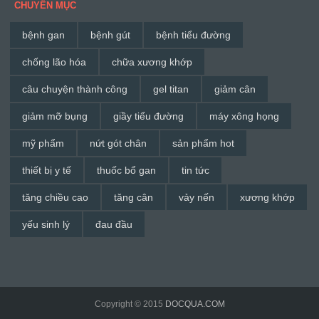
CHUYÊN MỤC
bệnh gan
bệnh gút
bệnh tiểu đường
chống lão hóa
chữa xương khớp
câu chuyện thành công
gel titan
giảm cân
giảm mỡ bụng
giầy tiểu đường
máy xông họng
mỹ phẩm
nứt gót chân
sản phẩm hot
thiết bị y tế
thuốc bổ gan
tin tức
tăng chiều cao
tăng cân
vảy nến
xương khớp
yếu sinh lý
đau đầu
Copyright © 2015
DOCQUA.COM