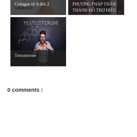
Collagen từ A đến Z
PHƯƠNG PHÁP THẦN
THÁNH HỖ TRỢ ĐIỀU ...
Testosterone
0 comments :