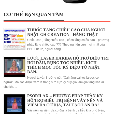
CÓ THỂ BẠN QUAN TÂM
THUỐC TĂNG CHIỀU CAO CỦA NGƯỜI
NHẬT GH CREATION - HÀNG THẬT
Chiều cao , tăngchiều cao , cách tăng chiều cao , phương
pháp tăng chiều cao ??? Theo nghiên cứu mới nhất của
BBC Future, người càng...
LƯỢC LASER HAKIBA HỖ TRỢ ĐIỀU TRỊ
HÓI ĐẦU, RỤNG TÓC NHIỀU, KÍCH
THÍCH MỌC TÓC KỲ DIỆU TỪ NHẬT
BẢN.
Người ta vẫn thường nói: “Cái răng cái tóc là góc con
người”. Mái tóc được xem là trang sức cực kỳ quý giá làm gia tăng khả ái
cho khu...
PSORILAX – PHƯƠNG PHÁP THẦN KỲ
HỖ TRỢ ĐIỀU TRỊ BỆNH VẨY NẾN VÀ
VIÊM DA CƠ ĐỊA, TÁI TẠO LÀN DA!
Vẩy nến và viêm da cơ địa là bệnh da liễu khá phổ biến,