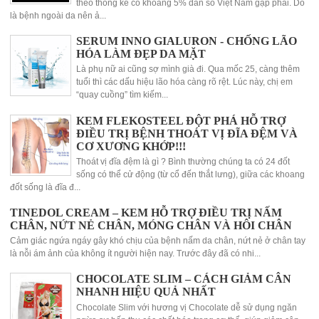
theo thống kê có khoảng 5% dân số Việt Nam gặp phải. Do
là bệnh ngoài da nên ả...
SERUM INNO GIALURON - CHỐNG LÃO
HÓA LÀM ĐẸP DA MẶT
Là phụ nữ ai cũng sợ mình già đi. Qua mốc 25, càng thêm
tuổi thì các dấu hiệu lão hóa càng rõ rệt. Lúc này, chị em
“quay cuồng” tìm kiếm...
KEM FLEKOSTEEL ĐỘT PHÁ HỖ TRỢ
ĐIỀU TRỊ BỆNH THOÁT VỊ ĐĨA ĐỆM VÀ
CƠ XƯƠNG KHỚP!!!
Thoát vị đĩa đệm là gì ? Bình thường chúng ta có 24 đốt
sống có thể cử động (từ cổ đến thắt lưng), giữa các khoang
đốt sống là đĩa đ...
TINEDOL CREAM – KEM HỖ TRỢ ĐIỀU TRỊ NẤM
CHÂN, NỨT NẺ CHÂN, MÓNG CHÂN VÀ HÔI CHÂN
Cảm giác ngứa ngáy gây khó chịu của bệnh nấm da chân, nứt nẻ ở chân tay
là nỗi ám ảnh của không ít người hiện nay. Trước đây đã có nhi...
CHOCOLATE SLIM – CÁCH GIẢM CÂN
NHANH HIỆU QUẢ NHẤT
Chocolate Slim với hương vị Chocolate dễ sử dụng ngăn