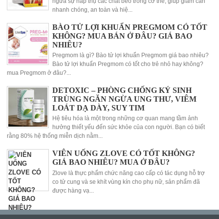
ngừa sự hấp thụ các chất béo trong cơ thể, giúp giảm cân
nhanh chóng, an toàn và hiệ...
BÀO TỬ LỢI KHUẨN PREGMOM CÓ TỐT
KHÔNG? MUA BÁN Ở ĐÂU? GIÁ BAO
NHIÊU?
Pregmom là gì? Bào tử lợi khuẩn Pregmom giá bao nhiêu?
Bào tử lợi khuẩn Pregmom có tốt cho trẻ nhỏ hay không?
mua Pregmom ở đâu?...
DETOXIC – PHÒNG CHỐNG KÝ SINH
TRÙNG NGĂN NGỪA UNG THƯ, VIÊM
LOÁT DẠ DÀY, SUY TIM
Hệ tiêu hóa là một trong những cơ quan mang tầm ảnh
hưởng thiết yếu đến sức khỏe của con người. Bạn có biết
rằng 80% hệ thống miễn dịch nằm...
VIÊN UỐNG ZLOVE CÓ TỐT KHÔNG?
GIÁ BAO NHIÊU? MUA Ở ĐÂU?
Zlove là thực phẩm chức năng cao cấp có tác dụng hỗ trợ
co tử cung và se khít vùng kín cho phụ nữ, sản phẩm đã
được hàng vạ...