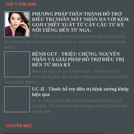
GỢI Ý CHO BẠN
PHƯƠNG PHÁP THẦN THÁNH HỖ TRỢ
ĐIỀU TRỊ NHĂN MẮT NHĂN DA VỚI KEM
GOJI CHIẾT XUẤT TỪ CÂY CẨU TỬ KỲ
NỔI TIẾNG ĐẾN TỪ NGA.
Yếu tố đầu tiên tạo nên một gương mặt đẹp là gương mặt
ấy phải trẻ trung, phải sắc nét. Thế nhưng, ai cũng biết rằng, sự trẻ trung ấy
chẳng ...
BỆNH GÚT - TRIỆU CHỨNG, NGUYÊN
NHÂN VÀ GIẢI PHÁP HỖ TRỢ ĐIỀU TRỊ
ĐẾN TỪ HOA KỲ
Bệnh gút hay còn gọi là bệnh gout – Bệnh gút là gì ?
Triệu chứng bệnh gút ra sao? Dấu hiệu bệnh gút như thế
nào? Hỗ trợ Điều t...
UC-II - Thuốc hỗ trợ điều trị bệnh xương khớp
hiệu quả
UC-II - Thuốc hỗ trợ điều trị bệnh xương khớp hiệu quả
GIÁ BÁN: 750.000 đồng/ hộp Collagen Type 2 đã xuất hiện
trên thị trườ...
CHUYÊN MỤC