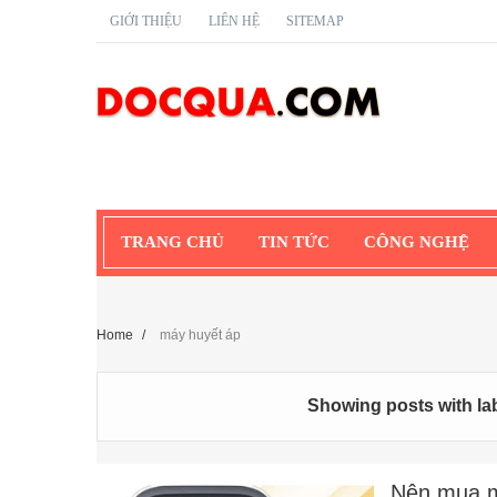
GIỚI THIỆU
LIÊN HỆ
SITEMAP
TRANG CHỦ
TIN TỨC
CÔNG NGHỆ
Home
/
máy huyết áp
Showing posts with la
Nên mua m