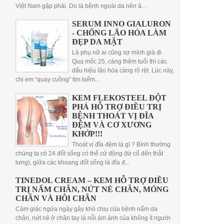
Việt Nam gặp phải. Do là bệnh ngoài da nên ả...
SERUM INNO GIALURON
- CHỐNG LÃO HÓA LÀM
ĐẸP DA MẶT
Là phụ nữ ai cũng sợ mình già đi.
Qua mốc 25, càng thêm tuổi thì các
dấu hiệu lão hóa càng rõ rệt. Lúc này,
chị em “quay cuồng” tìm kiếm...
KEM FLEKOSTEEL ĐỘT
PHÁ HỖ TRỢ ĐIỀU TRỊ
BỆNH THOÁT VỊ ĐĨA
ĐỆM VÀ CƠ XƯƠNG
KHỚP!!!
Thoát vị đĩa đệm là gì ? Bình thường
chúng ta có 24 đốt sống có thể cử động (từ cổ đến thắt
lưng), giữa các khoang đốt sống là đĩa đ...
TINEDOL CREAM – KEM HỖ TRỢ ĐIỀU
TRỊ NẤM CHÂN, NỨT NẺ CHÂN, MÓNG
CHÂN VÀ HÔI CHÂN
Cảm giác ngứa ngáy gây khó chịu của bệnh nấm da
chân, nứt nẻ ở chân tay là nỗi ám ảnh của không ít người