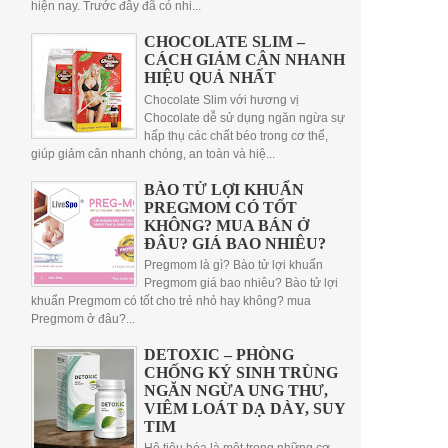
hiện nay. Trước đây đã có nhi...
CHOCOLATE SLIM –
CÁCH GIẢM CÂN NHANH
HIỆU QUẢ NHẤT
Chocolate Slim với hương vị
Chocolate dễ sử dụng ngăn ngừa sự
hấp thụ các chất béo trong cơ thể,
giúp giảm cân nhanh chóng, an toàn và hiệ...
BÀO TỬ LỢI KHUẨN
PREGMOM CÓ TỐT
KHÔNG? MUA BÁN Ở
ĐÂU? GIÁ BAO NHIÊU?
Pregmom là gì? Bào tử lợi khuẩn
Pregmom giá bao nhiêu? Bào tử lợi
khuẩn Pregmom có tốt cho trẻ nhỏ hay không? mua
Pregmom ở đâu?...
DETOXIC – PHÒNG
CHỐNG KÝ SINH TRÙNG
NGĂN NGỪA UNG THƯ,
VIÊM LOÁT DẠ DÀY, SUY
TIM