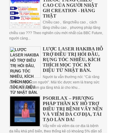
CAO CỦA NGƯỜI NHẬT
GH CREATION - HÀNG
THẬT
Chiều cao , tăngchiều cao , cách
tăng chiều cao , phương pháp tăng
chiều cao ??? Theo nghiên cứu mới nhất của BBC Future,
người càng...
LƯỢC LASER HAKIBA HỖ
TRỢ ĐIỀU TRỊ HÓI ĐẦU,
RỤNG TÓC NHIỀU, KÍCH
THÍCH MỌC TÓC KỲ
DIỆU TỪ NHẬT BẢN.
Người ta vẫn thường nói: “Cái răng
cái tóc là góc con người”. Mái tóc được xem là trang sức
cực kỳ quý giá làm gia tăng khả ái cho khu...
PSORILAX – PHƯƠNG
PHÁP THẦN KỲ HỖ TRỢ
ĐIỀU TRỊ BỆNH VẨY NẾN
VÀ VIÊM DA CƠ ĐỊA, TÁI
TẠO LÀN DA!
Vẩy nến và viêm da cơ địa là bệnh
da liễu khá phổ biến, theo thống kê có khoảng 5% dân số