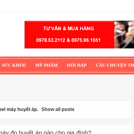
SỨC KHỎE
MỸ PHẨM
HỎI ĐÁP
CÂU CHUYỆN T
bel
máy huyết áp
.
Show all posts
áy đo huyết áp nào cho gia đình?