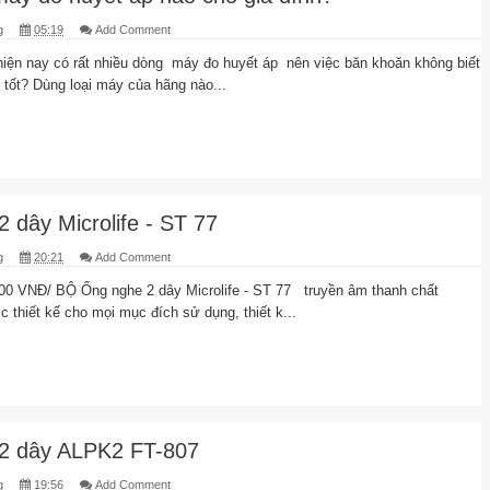
g
05:19
Add Comment
 hiện nay có rất nhiều dòng máy đo huyết áp nên việc băn khoăn không biết
ì tốt? Dùng loại máy của hãng nào...
 dây Microlife - ST 77
g
20:21
Add Comment
0 VNĐ/ BỘ Ống nghe 2 dây Microlife - ST 77 truyền âm thanh chất
 thiết kế cho mọi mục đích sử dụng, thiết k...
2 dây ALPK2 FT-807
g
19:56
Add Comment