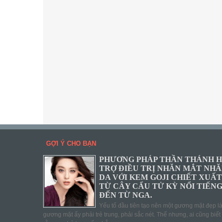
GỢI Ý CHO BẠN
PHƯƠNG PHÁP THẦN THÁNH 
TRỢ ĐIỀU TRỊ NHĂN MẮT NH
DA VỚI KEM GOJI CHIẾT XUẤT
TỪ CÂY CẨU TỬ KỲ NỔI TIẾN
ĐẾN TỪ NGA.
Yếu tố đầu tiên tạo nên một gương mặt đẹp l
gương mặt ấy phải trẻ trung, phải sắc nét. Thế nhưng, ai cũng biết