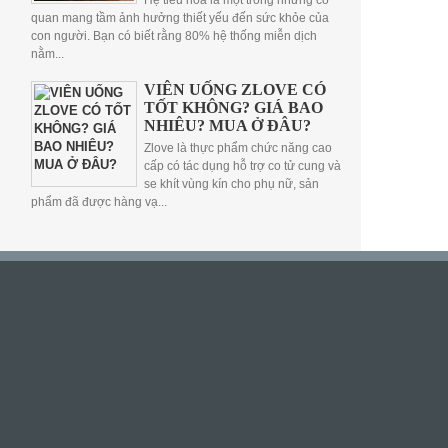
Hệ tiêu hóa là một trong những cơ
quan mang tầm ảnh hưởng thiết yếu đến sức khỏe của
con người. Bạn có biết rằng 80% hệ thống miễn dịch
nằm...
VIÊN UỐNG ZLOVE CÓ
TỐT KHÔNG? GIÁ BAO
NHIÊU? MUA Ở ĐÂU?
Zlove là thực phẩm chức năng cao
cấp có tác dụng hỗ trợ co tử cung và
se khít vùng kín cho phụ nữ, sản
phẩm đã được hàng vạ...