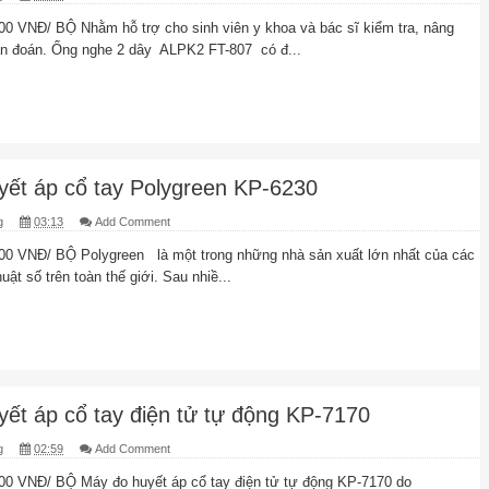
0 VNĐ/ BỘ Nhằm hỗ trợ cho sinh viên y khoa và bác sĩ kiểm tra, nâng
ẩn đoán. Ống nghe 2 dây ALPK2 FT-807 có đ...
yết áp cổ tay Polygreen KP-6230
g
03:13
Add Comment
0 VNĐ/ BỘ Polygreen là một trong những nhà sản xuất lớn nhất của các
thuật số trên toàn thế giới. Sau nhiề...
ết áp cổ tay điện tử tự động KP-7170
g
02:59
Add Comment
0 VNĐ/ BỘ Máy đo huyết áp cổ tay điện tử tự động KP-7170 do