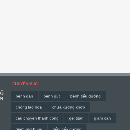
CHUYÊN MỤC
HỖ
bệnh gan
bệnh gút
bệnh tiểu đường
ĂN
chống lão hóa
chữa xương khớp
G
câu chuyện thành công
gel titan
giảm cân
à
giảm mỡ bụng
giầy tiểu đường