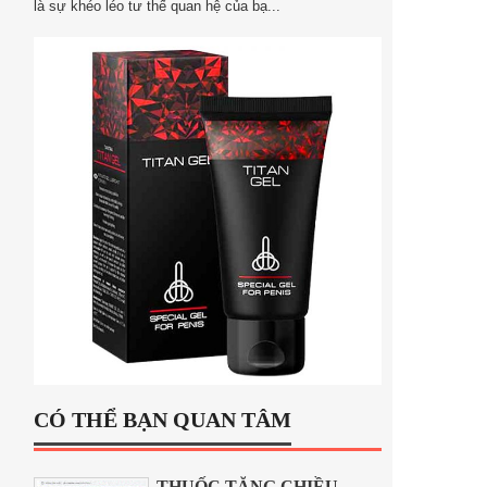
là sự khéo léo tư thế quan hệ của bạ...
CÓ THỂ BẠN QUAN TÂM
THUỐC TĂNG CHIỀU