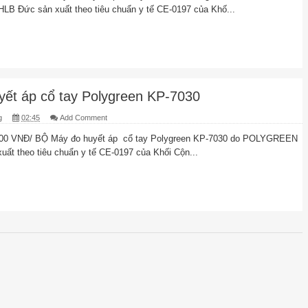
 Đức sản xuất theo tiêu chuẩn y tế CE-0197 của Khố...
yết áp cổ tay Polygreen KP-7030
g
02:45
Add Comment
00 VNĐ/ BỘ Máy đo huyết áp cổ tay Polygreen KP-7030 do POLYGREEN
ất theo tiêu chuẩn y tế CE-0197 của Khối Cộn...