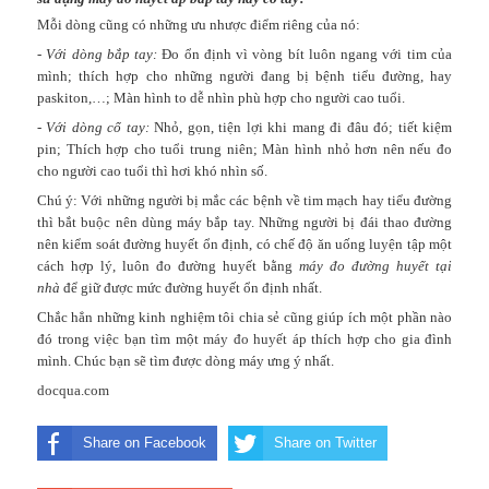
Mỗi dòng cũng có những ưu nhược điểm riêng của nó:
- Với dòng bắp tay:
Đo ổn định vì vòng bít luôn ngang với tim của
mình; thích hợp cho những người đang bị bệnh tiểu đường, hay
paskiton,…; Màn hình to dễ nhìn phù hợp cho người cao tuổi.
- Với dòng cổ tay:
Nhỏ, gọn, tiện lợi khi mang đi đâu đó; tiết kiệm
pin; Thích hợp cho tuổi trung niên; Màn hình nhỏ hơn nên nếu đo
cho người cao tuổi thì hơi khó nhìn số.
Chú ý: Với những người bị mắc các bệnh về tim mạch hay tiểu đường
thì bắt buộc nên dùng máy bắp tay. Những người bị đái thao đường
nên kiểm soát đường huyết ổn định, có chế độ ăn uống luyện tập một
cách hợp lý, luôn đo đường huyết bằng
máy đo đường huyết
tại
nhà
để giữ được mức đường huyết ổn định nhất.
Chắc hẳn những kinh nghiệm tôi chia sẻ cũng giúp ích một phần nào
đó trong việc bạn tìm một
máy đo huyết áp
thích hợp cho gia đình
mình. Chúc bạn sẽ tìm được dòng máy ưng ý nhất.
docqua.com
Share on Facebook
Share on Twitter