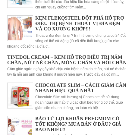
thêm tuổi thì các dấu hiệu lão hóa càng rõ rệt. Lúc này,
chị em “quay cuồng” tìm kiếm...
KEM FLEKOSTEEL ĐỘT PHÁ HỖ TRỢ
ĐIỀU TRỊ BỆNH THOÁT VỊ ĐĨA ĐỆM
VÀ CƠ XƯƠNG KHỚP!!!
Thoát vị đĩa đệm là gì ? Bình thường chúng ta có 24 đốt
sống có thể cử động (từ cổ đến thắt lưng), giữa các
khoang đốt sống là đĩa đ...
TINEDOL CREAM – KEM HỖ TRỢ ĐIỀU TRỊ NẤM
CHÂN, NỨT NẺ CHÂN, MÓNG CHÂN VÀ HÔI CHÂN
Cảm giác ngứa ngáy gây khó chịu của bệnh nấm da chân, nứt nẻ ở chân
tay là nỗi ám ảnh của không ít người hiện nay. Trước đây đã có nhi...
CHOCOLATE SLIM – CÁCH GIẢM CÂN
NHANH HIỆU QUẢ NHẤT
Chocolate Slim với hương vị Chocolate dễ sử dụng
ngăn ngừa sự hấp thụ các chất béo trong cơ thể, giúp
giảm cân nhanh chóng, an toàn và hiệ...
BÀO TỬ LỢI KHUẨN PREGMOM CÓ
TỐT KHÔNG? MUA BÁN Ở ĐÂU? GIÁ
BAO NHIÊU?