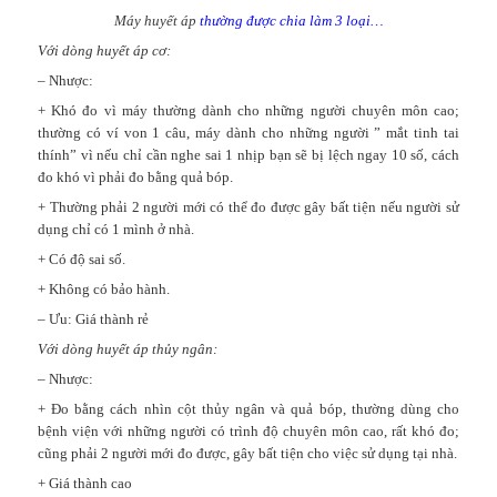
Máy huyết áp
thường được chia làm 3 loại…
Với dòng huyết áp cơ:
– Nhược:
+ Khó đo vì máy thường dành cho những người chuyên môn cao;
thường có ví von 1 câu, máy dành cho những người ” mắt tinh tai
thính” vì nếu chỉ cần nghe sai 1 nhịp bạn sẽ bị lệch ngay 10 số, cách
đo khó vì phải đo bằng quả bóp.
+ Thường phải 2 người mới có thể đo được gây bất tiện nếu người sử
dụng chỉ có 1 mình ở nhà.
+ Có độ sai số.
+ Không có bảo hành.
– Ưu: Giá thành rẻ
Với dòng huyết áp thủy ngân:
– Nhược:
+ Đo bằng cách nhìn cột thủy ngân và quả bóp, thường dùng cho
bệnh viện với những người có trình độ chuyên môn cao, rất khó đo;
cũng phải 2 người mới đo được, gây bất tiện cho việc sử dụng tại nhà.
+ Giá thành cao