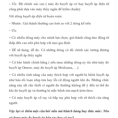
– Ưu: Độ chính xác cao (
máy đo huyết áp
cơ hay huyết áp điện tử
cũng phải dựa vào máy thủy ngân để kiểm chuẩn)
Với dòng huyết áp điện tử hoàn toàn:
– Nhược: Giá thành thường cao hơn so với 2 dòng kể trên
– Ưu:
+ Có nhiều dòng máy cho mình lựa chọn, giá thành cũng dao động từ
thấp đến cao nên phù hợp với mọi gia đình
+ Dễ sử dụng, dễ đo. Có những dòng có độ chính xác tương đương
với huyết áp thủy ngân
+ Có bảo hành chính hãng ( nếu mua những dòng uy tín như
máy đo
huyết áp Omron
;
máy đo huyết áp Medisana
,….)
+ Có nhiều tính năng của máy thích hợp với người bị bệnh huyết áp
như báo rối loạn nhịp tim hay lỗi cử động người khi đo. Những chức
năng này rất cần thiết vì người đo thường không để ý đến tư thế đo
khi đo huyết áp và thường bị mắc bệnh tim mạch kèm theo.
+ Có máy huyết áp cổ tay và bắp tay phù hợp với sở thích của từng
người.
Vậy lại có thêm một câu hỏi nữa mà khách hàng hay thắc mắc: Nên
sử dụng
máy đo huyết áp
bắp tay hay cổ tay?