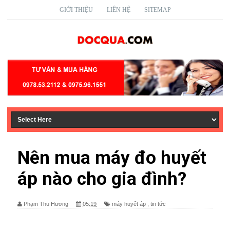
GIỚI THIỆU
LIÊN HỆ
SITEMAP
Nên mua máy đo huyết
áp nào cho gia đình?
Phạm Thu Hương
05:19
máy huyết áp
,
tin tức