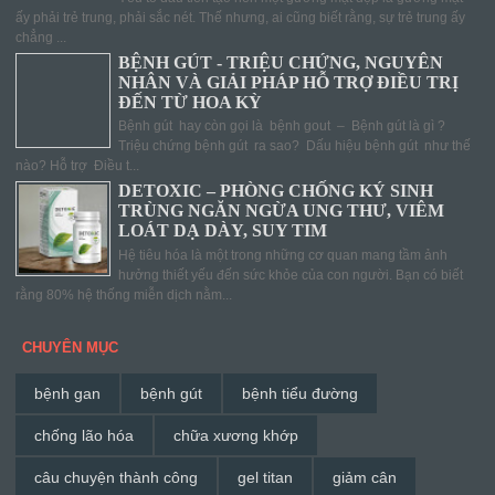
ấy phải trẻ trung, phải sắc nét. Thế nhưng, ai cũng biết rằng, sự trẻ trung ấy
chẳng ...
BỆNH GÚT - TRIỆU CHỨNG, NGUYÊN
NHÂN VÀ GIẢI PHÁP HỖ TRỢ ĐIỀU TRỊ
ĐẾN TỪ HOA KỲ
Bệnh gút hay còn gọi là bệnh gout – Bệnh gút là gì ?
Triệu chứng bệnh gút ra sao? Dấu hiệu bệnh gút như thế
nào? Hỗ trợ Điều t...
DETOXIC – PHÒNG CHỐNG KÝ SINH
TRÙNG NGĂN NGỪA UNG THƯ, VIÊM
LOÁT DẠ DÀY, SUY TIM
Hệ tiêu hóa là một trong những cơ quan mang tầm ảnh
hưởng thiết yếu đến sức khỏe của con người. Bạn có biết
rằng 80% hệ thống miễn dịch nằm...
CHUYÊN MỤC
bệnh gan
bệnh gút
bệnh tiểu đường
chống lão hóa
chữa xương khớp
câu chuyện thành công
gel titan
giảm cân