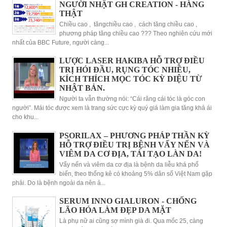
NGƯỜI NHẬT GH CREATION - HÀNG
THẬT
Chiều cao , tăngchiều cao , cách tăng chiều cao ,
phương pháp tăng chiều cao ??? Theo nghiên cứu mới
nhất của BBC Future, người càng...
LƯỢC LASER HAKIBA HỖ TRỢ ĐIỀU
TRỊ HÓI ĐẦU, RỤNG TÓC NHIỀU,
KÍCH THÍCH MỌC TÓC KỲ DIỆU TỪ
NHẬT BẢN.
Người ta vẫn thường nói: “Cái răng cái tóc là góc con
người”. Mái tóc được xem là trang sức cực kỳ quý giá làm gia tăng khả ái
cho khu...
PSORILAX – PHƯƠNG PHÁP THẦN KỲ
HỖ TRỢ ĐIỀU TRỊ BỆNH VẨY NẾN VÀ
VIÊM DA CƠ ĐỊA, TÁI TẠO LÀN DA!
Vẩy nến và viêm da cơ địa là bệnh da liễu khá phổ
biến, theo thống kê có khoảng 5% dân số Việt Nam gặp
phải. Do là bệnh ngoài da nên ả...
SERUM INNO GIALURON - CHỐNG
LÃO HÓA LÀM ĐẸP DA MẶT
Là phụ nữ ai cũng sợ mình già đi. Qua mốc 25, càng