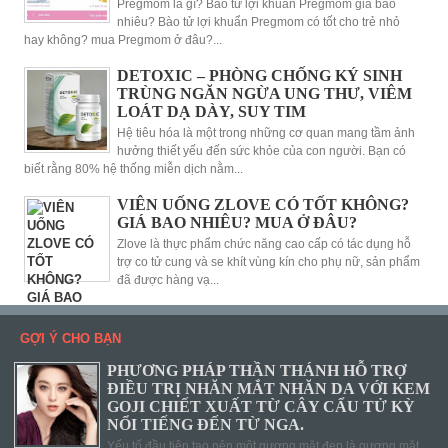
Pregmom là gì? Bào tử lợi khuẩn Pregmom giá bao
nhiêu? Bào tử lợi khuẩn Pregmom có tốt cho trẻ nhỏ
hay không? mua Pregmom ở đâu?...
DETOXIC – PHÒNG CHỐNG KÝ SINH
TRÙNG NGĂN NGỪA UNG THƯ, VIÊM
LOÁT DẠ DÀY, SUY TIM
Hệ tiêu hóa là một trong những cơ quan mang tầm ảnh
hưởng thiết yếu đến sức khỏe của con người. Bạn có
biết rằng 80% hệ thống miễn dịch nằm...
VIÊN UỐNG ZLOVE CÓ TỐT KHÔNG?
GIÁ BAO NHIÊU? MUA Ở ĐÂU?
Zlove là thực phẩm chức năng cao cấp có tác dụng hỗ
trợ co tử cung và se khít vùng kín cho phụ nữ, sản phẩm
đã được hàng vạ...
GỢI Ý CHO BẠN
PHƯƠNG PHÁP THẦN THÁNH HỖ TRỢ
ĐIỀU TRỊ NHĂN MẮT NHĂN DA VỚI KEM
GOJI CHIẾT XUẤT TỪ CÂY CẨU TỬ KỲ
NỔI TIẾNG ĐẾN TỪ NGA.
Yếu tố đầu tiên tạo nên một gương mặt đẹp là gương mặt