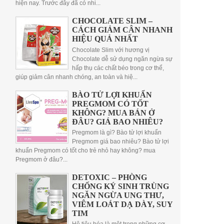
hiện nay. Trước đây đã có nhi...
CHOCOLATE SLIM –
CÁCH GIẢM CÂN NHANH
HIỆU QUẢ NHẤT
Chocolate Slim với hương vị
Chocolate dễ sử dụng ngăn ngừa sự
hấp thụ các chất béo trong cơ thể,
giúp giảm cân nhanh chóng, an toàn và hiệ...
BÀO TỬ LỢI KHUẨN
PREGMOM CÓ TỐT
KHÔNG? MUA BÁN Ở
ĐÂU? GIÁ BAO NHIÊU?
Pregmom là gì? Bào tử lợi khuẩn
Pregmom giá bao nhiêu? Bào tử lợi
khuẩn Pregmom có tốt cho trẻ nhỏ hay không? mua
Pregmom ở đâu?...
DETOXIC – PHÒNG
CHỐNG KÝ SINH TRÙNG
NGĂN NGỪA UNG THƯ,
VIÊM LOÁT DẠ DÀY, SUY
TIM