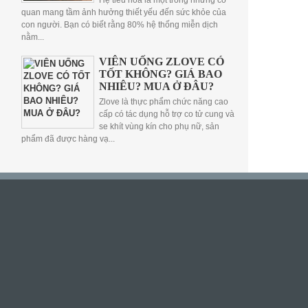
Hệ tiêu hóa là một trong những cơ
quan mang tầm ảnh hưởng thiết yếu đến sức khỏe của
con người. Bạn có biết rằng 80% hệ thống miễn dịch
nằm...
VIÊN UỐNG ZLOVE CÓ
TỐT KHÔNG? GIÁ BAO
NHIÊU? MUA Ở ĐÂU?
Zlove là thực phẩm chức năng cao
cấp có tác dụng hỗ trợ co tử cung và
se khít vùng kín cho phụ nữ, sản
phẩm đã được hàng vạ...