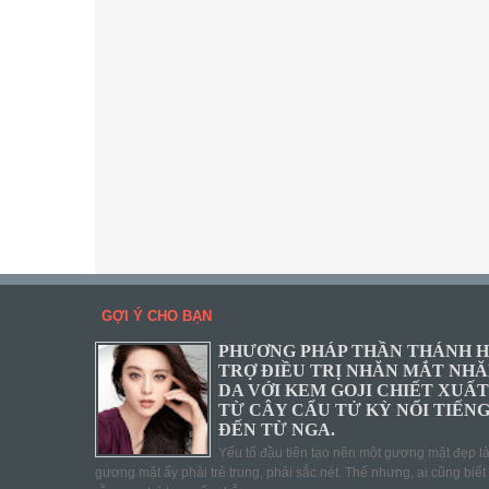
GỢI Ý CHO BẠN
PHƯƠNG PHÁP THẦN THÁNH 
TRỢ ĐIỀU TRỊ NHĂN MẮT NH
DA VỚI KEM GOJI CHIẾT XUẤT
TỪ CÂY CẨU TỬ KỲ NỔI TIẾN
ĐẾN TỪ NGA.
Yếu tố đầu tiên tạo nên một gương mặt đẹp l
gương mặt ấy phải trẻ trung, phải sắc nét. Thế nhưng, ai cũng biết