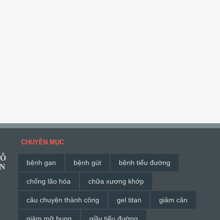
CHUYÊN MỤC
HỖ
bệnh gan
bệnh gút
bệnh tiểu đường
ĂN
chống lão hóa
chữa xương khớp
G
câu chuyện thành công
gel titan
giảm cân
à
giảm mỡ bụng
giầy tiểu đường