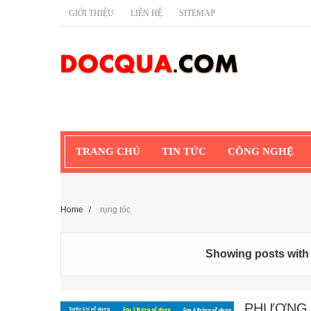
GIỚI THIỆU
LIÊN HỆ
SITEMAP
TRANG CHỦ
TIN TỨC
CÔNG NGHỆ
Home
/
rụng tóc
Showing posts with
PHƯƠNG P