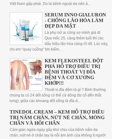
Việt Nam gặp phải. Do là bệnh ngoài da nên ả...
SERUM INNO GIALURON
- CHỐNG LÃO HÓA LÀM
ĐẸP DA MẶT
Là phụ nữ ai cũng sợ mình già đi.
Qua mốc 25, càng thêm tuổi thì các
dấu hiệu lão hóa càng rõ rệt. Lúc này,
chị em “quay cuồng” tìm kiếm...
KEM FLEKOSTEEL ĐỘT
PHÁ HỖ TRỢ ĐIỀU TRỊ
BỆNH THOÁT VỊ ĐĨA
ĐỆM VÀ CƠ XƯƠNG
KHỚP!!!
Thoát vị đĩa đệm là gì ? Bình thường
chúng ta có 24 đốt sống có thể cử động (từ cổ đến thắt
lưng), giữa các khoang đốt sống là đĩa đ...
TINEDOL CREAM – KEM HỖ TRỢ ĐIỀU
TRỊ NẤM CHÂN, NỨT NẺ CHÂN, MÓNG
CHÂN VÀ HÔI CHÂN
Cảm giác ngứa ngáy gây khó chịu của bệnh nấm da
chân, nứt nẻ ở chân tay là nỗi ám ảnh của không ít người