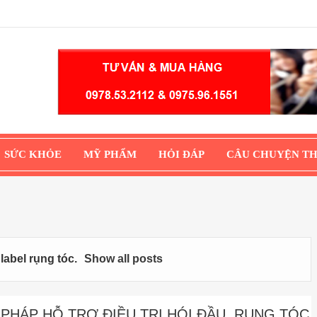
SỨC KHỎE
MỸ PHẨM
HỎI ĐÁP
CÂU CHUYỆN T
 label
rụng tóc
.
Show all posts
HÁP HỖ TRỢ ĐIỀU TRỊ HÓI ĐẦU, RỤNG TÓC