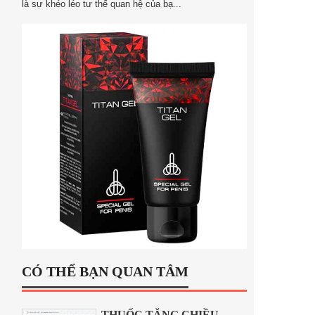
là sự khéo léo tư thế quan hệ của bạ...
CÓ THỂ BẠN QUAN TÂM
THUỐC TĂNG CHIỀU