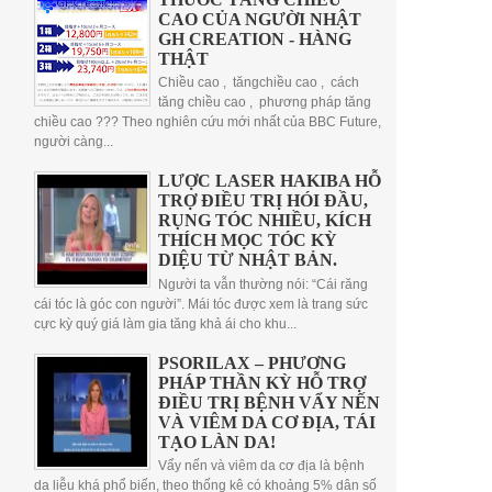
CAO CỦA NGƯỜI NHẬT
GH CREATION - HÀNG
THẬT
Chiều cao , tăngchiều cao , cách
tăng chiều cao , phương pháp tăng
chiều cao ??? Theo nghiên cứu mới nhất của BBC Future,
người càng...
LƯỢC LASER HAKIBA HỖ
TRỢ ĐIỀU TRỊ HÓI ĐẦU,
RỤNG TÓC NHIỀU, KÍCH
THÍCH MỌC TÓC KỲ
DIỆU TỪ NHẬT BẢN.
Người ta vẫn thường nói: “Cái răng
cái tóc là góc con người”. Mái tóc được xem là trang sức
cực kỳ quý giá làm gia tăng khả ái cho khu...
PSORILAX – PHƯƠNG
PHÁP THẦN KỲ HỖ TRỢ
ĐIỀU TRỊ BỆNH VẨY NẾN
VÀ VIÊM DA CƠ ĐỊA, TÁI
TẠO LÀN DA!
Vẩy nến và viêm da cơ địa là bệnh
da liễu khá phổ biến, theo thống kê có khoảng 5% dân số