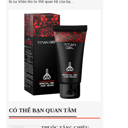
là sự khéo léo tư thế quan hệ của bạ...
CÓ THỂ BẠN QUAN TÂM
THUỐC TĂNG CHIỀU