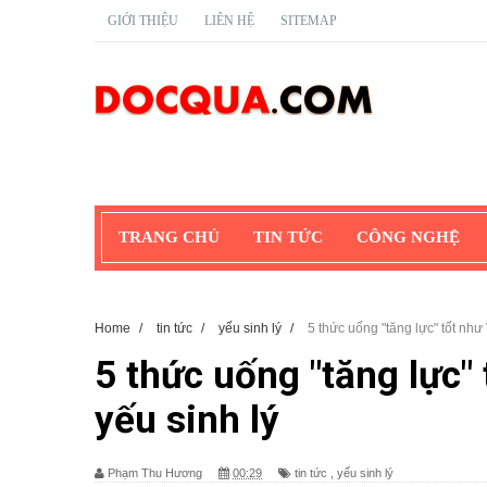
GIỚI THIỆU
LIÊN HỆ
SITEMAP
TRANG CHỦ
TIN TỨC
CÔNG NGHỆ
Home
/
tin tức
/
yếu sinh lý
/
5 thức uống "tăng lực" tốt như
5 thức uống "tăng lực"
yếu sinh lý
Phạm Thu Hương
00:29
tin tức
,
yếu sinh lý