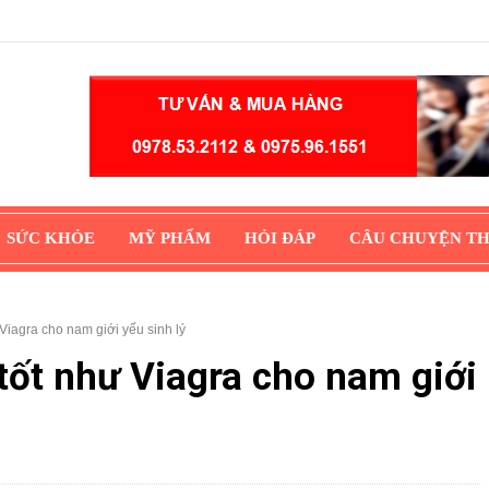
SỨC KHỎE
MỸ PHẨM
HỎI ĐÁP
CÂU CHUYỆN T
 Viagra cho nam giới yếu sinh lý
 tốt như Viagra cho nam giới