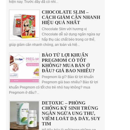
hiện nay. Trước đây đã có nhi...
CHOCOLATE SLIM –
CÁCH GIẢM CÂN NHANH
HIỆU QUẢ NHẤT
Chocolate Slim với hương vị
Chocolate dễ sử dụng ngăn ngừa sự
hấp thụ các chất béo trong cơ thể,
giúp giảm cân nhanh chóng, an toàn và hiệ...
BÀO TỬ LỢI KHUẨN
PREGMOM CÓ TỐT
KHÔNG? MUA BÁN Ở
ĐÂU? GIÁ BAO NHIÊU?
Pregmom là gì? Bào tử lợi khuẩn
Pregmom giá bao nhiêu? Bào tử lợi
khuẩn Pregmom có tốt cho trẻ nhỏ hay không? mua
Pregmom ở đâu?...
DETOXIC – PHÒNG
CHỐNG KÝ SINH TRÙNG
NGĂN NGỪA UNG THƯ,
VIÊM LOÁT DẠ DÀY, SUY
TIM