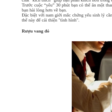
chất “kích thích” giúp bạn phấn khích hơn trong 
Trước cuộc “yêu” 30 phút bạn có thể ăn một tha
bạn hài lòng hơn về bạn.
Đặc biệt với nam giới
mắc chứng yếu sinh lý
cần
thế này để cải thiện "tình hình".
Rượu vang đỏ