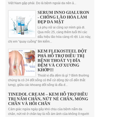
Việt Nam gặp phải. Do là bệnh ngoài da nên ả...
SERUM INNO GIALURON
- CHỐNG LÃO HÓA LÀM
ĐẸP DA MẶT
Là phụ nữ ai cũng sợ mình già đi.
Qua mốc 25, càng thêm tuổi thì các
dấu hiệu lão hóa càng rõ rệt. Lúc này,
chị em “quay cuồng” tìm kiếm...
KEM FLEKOSTEEL ĐỘT
PHÁ HỖ TRỢ ĐIỀU TRỊ
BỆNH THOÁT VỊ ĐĨA
ĐỆM VÀ CƠ XƯƠNG
KHỚP!!!
Thoát vị đĩa đệm là gì ? Bình thường
chúng ta có 24 đốt sống có thể cử động (từ cổ đến thắt
lưng), giữa các khoang đốt sống là đĩa đ...
TINEDOL CREAM – KEM HỖ TRỢ ĐIỀU
TRỊ NẤM CHÂN, NỨT NẺ CHÂN, MÓNG
CHÂN VÀ HÔI CHÂN
Cảm giác ngứa ngáy gây khó chịu của bệnh nấm da
chân, nứt nẻ ở chân tay là nỗi ám ảnh của không ít người