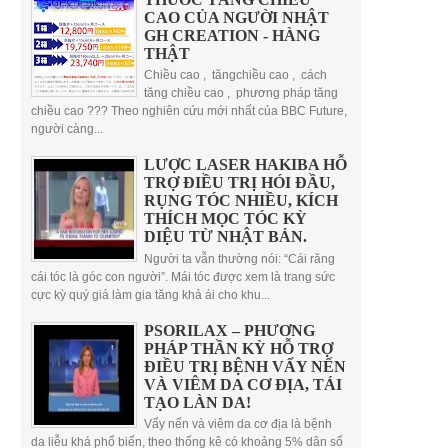
CAO CỦA NGƯỜI NHẬT
GH CREATION - HÀNG
THẬT
Chiều cao , tăngchiều cao , cách
tăng chiều cao , phương pháp tăng
chiều cao ??? Theo nghiên cứu mới nhất của BBC Future,
người càng...
LƯỢC LASER HAKIBA HỖ
TRỢ ĐIỀU TRỊ HÓI ĐẦU,
RỤNG TÓC NHIỀU, KÍCH
THÍCH MỌC TÓC KỲ
DIỆU TỪ NHẬT BẢN.
Người ta vẫn thường nói: “Cái răng
cái tóc là góc con người”. Mái tóc được xem là trang sức
cực kỳ quý giá làm gia tăng khả ái cho khu...
PSORILAX – PHƯƠNG
PHÁP THẦN KỲ HỖ TRỢ
ĐIỀU TRỊ BỆNH VẨY NẾN
VÀ VIÊM DA CƠ ĐỊA, TÁI
TẠO LÀN DA!
Vẩy nến và viêm da cơ địa là bệnh
da liễu khá phổ biến, theo thống kê có khoảng 5% dân số