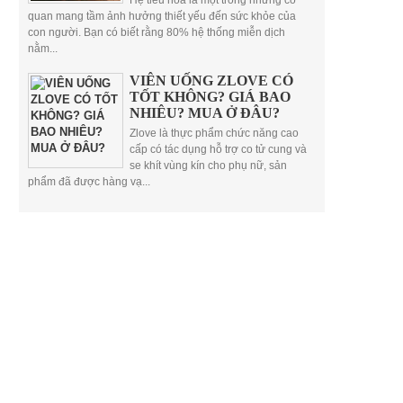
Hệ tiêu hóa là một trong những cơ
quan mang tầm ảnh hưởng thiết yếu đến sức khỏe của
con người. Bạn có biết rằng 80% hệ thống miễn dịch
nằm...
VIÊN UỐNG ZLOVE CÓ
TỐT KHÔNG? GIÁ BAO
NHIÊU? MUA Ở ĐÂU?
Zlove là thực phẩm chức năng cao
cấp có tác dụng hỗ trợ co tử cung và
se khít vùng kín cho phụ nữ, sản
phẩm đã được hàng vạ...