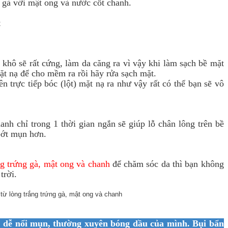
 gà với mật ong và nước cốt chanh.
t
 khô sẽ rất cứng, làm da căng ra vì vậy khi làm sạch bề mặt
t nạ để cho mềm ra rồi hãy rửa sạch mặt.
 trực tiếp bóc (lột) mặt nạ ra như vậy rất có thể bạn sẽ vô
anh chỉ trong 1 thời gian ngắn sẽ giúp lỗ chân lông trên bề
 bớt mụn hơn.
ng trứng gà, mật ong và chanh
để chăm sóc da thì bạn không
trời.
, dễ nổi mụn, thường xuyên bóng dầu của mình. Bụi bẩn