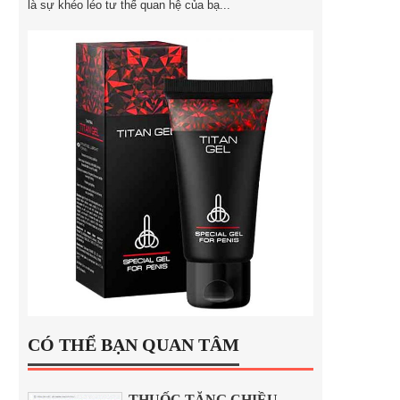
là sự khéo léo tư thế quan hệ của bạ...
CÓ THỂ BẠN QUAN TÂM
THUỐC TĂNG CHIỀU