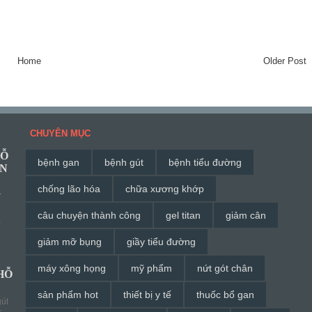
Home
Older Post
CHUYÊN MỤC
HỖ
bệnh gan
bệnh gút
bệnh tiểu đường
ĂN
chống lão hóa
chữa xương khớp
G
câu chuyện thành công
gel titan
giảm cân
à
giảm mỡ bụng
giầy tiểu đường
máy xông họng
mỹ phẩm
nứt gót chân
HỖ
sản phẩm hot
thiết bị y tế
thuốc bổ gan
út