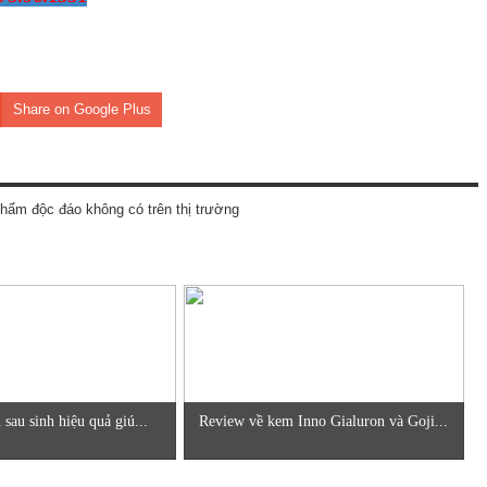
Share on Google Plus
hẩm độc đáo không có trên thị trường
sau sinh hiệu quả giú...
Review về kem Inno Gialuron và Goji...