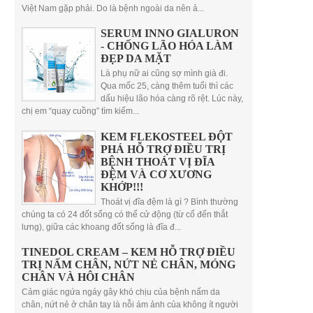
Việt Nam gặp phải. Do là bệnh ngoài da nên ả...
SERUM INNO GIALURON
- CHỐNG LÃO HÓA LÀM
ĐẸP DA MẶT
Là phụ nữ ai cũng sợ mình già đi.
Qua mốc 25, càng thêm tuổi thì các
dấu hiệu lão hóa càng rõ rệt. Lúc này,
chị em “quay cuồng” tìm kiếm...
KEM FLEKOSTEEL ĐỘT
PHÁ HỖ TRỢ ĐIỀU TRỊ
BỆNH THOÁT VỊ ĐĨA
ĐỆM VÀ CƠ XƯƠNG
KHỚP!!!
Thoát vị đĩa đệm là gì ? Bình thường
chúng ta có 24 đốt sống có thể cử động (từ cổ đến thắt
lưng), giữa các khoang đốt sống là đĩa đ...
TINEDOL CREAM – KEM HỖ TRỢ ĐIỀU
TRỊ NẤM CHÂN, NỨT NẺ CHÂN, MÓNG
CHÂN VÀ HÔI CHÂN
Cảm giác ngứa ngáy gây khó chịu của bệnh nấm da
chân, nứt nẻ ở chân tay là nỗi ám ảnh của không ít người