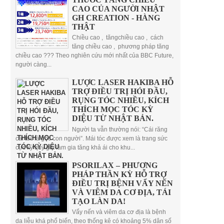
CAO CỦA NGƯỜI NHẬT
GH CREATION - HÀNG
THẬT
Chiều cao , tăngchiều cao , cách
tăng chiều cao , phương pháp tăng
chiều cao ??? Theo nghiên cứu mới nhất của BBC Future,
người càng...
LƯỢC LASER HAKIBA HỖ
TRỢ ĐIỀU TRỊ HÓI ĐẦU,
RỤNG TÓC NHIỀU, KÍCH
THÍCH MỌC TÓC KỲ
DIỆU TỪ NHẬT BẢN.
Người ta vẫn thường nói: “Cái răng
cái tóc là góc con người”. Mái tóc được xem là trang sức
cực kỳ quý giá làm gia tăng khả ái cho khu...
PSORILAX – PHƯƠNG
PHÁP THẦN KỲ HỖ TRỢ
ĐIỀU TRỊ BỆNH VẨY NẾN
VÀ VIÊM DA CƠ ĐỊA, TÁI
TẠO LÀN DA!
Vẩy nến và viêm da cơ địa là bệnh
da liễu khá phổ biến, theo thống kê có khoảng 5% dân số