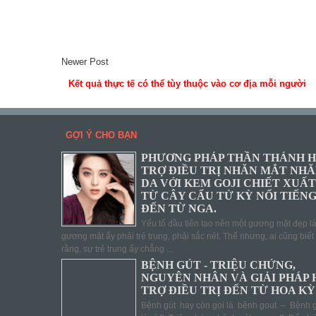
Newer Post
Kết quả thực tế có thể tùy thuộc vào cơ địa mỗi người
GỢI Ý CHO BẠN
PHƯƠNG PHÁP THẦN THÁNH 
TRỢ ĐIỀU TRỊ NHĂN MẮT NH
DA VỚI KEM GOJI CHIẾT XUẤT
TỪ CÂY CẨU TỬ KỲ NỔI TIẾN
ĐẾN TỪ NGA.
Yếu tố đầu tiên tạo nên một gương mặt đẹp l
gương mặt ấy phải trẻ trung, phải sắc nét. Thế nhưng, ai cũng biết
rằng, sự trẻ trung ấy chẳng ...
BỆNH GÚT - TRIỆU CHỨNG,
NGUYÊN NHÂN VÀ GIẢI PHÁP 
TRỢ ĐIỀU TRỊ ĐẾN TỪ HOA KỲ
Bệnh gút hay còn gọi là bệnh gout – Bệnh g