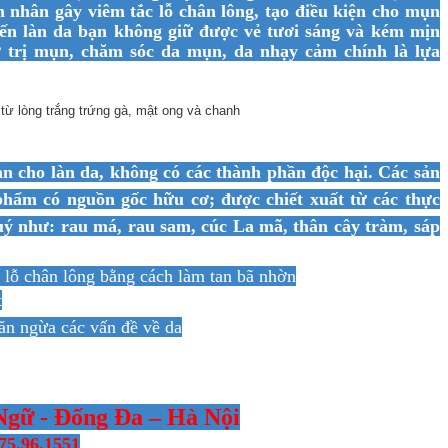
n nhân gây viêm tắc lỗ chân lông, tạo điều kiện cho mụn
iến làn da bạn không giữ được vẻ tươi sáng và kém mịn
trị mụn, chăm sóc da mụn, da nhạy cảm chính là lựa
 cho làn da,
không có các thành phần độc hại. Các sản
hẩm có nguồn gốc hữu cơ; được chiết xuất từ các thực
quý
như: rau má, r
au sam,
cúc La mã, thân cây tràm, s
áp
 lỗ chân lông bằng cách làm tan bã nhờn
t
găn ngừa các vấn đề về da
Ngữ - Đống Đa – Hà Nội
75.96.1551