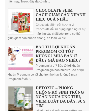
hiện nay. Trước đây đã có nhi...
CHOCOLATE SLIM –
CÁCH GIẢM CÂN NHANH
HIỆU QUẢ NHẤT
Chocolate Slim với hương vị
Chocolate dễ sử dụng ngăn ngừa sự
hấp thụ các chất béo trong cơ thể,
giúp giảm cân nhanh chóng, an toàn và hiệ...
BÀO TỬ LỢI KHUẨN
PREGMOM CÓ TỐT
KHÔNG? MUA BÁN Ở
ĐÂU? GIÁ BAO NHIÊU?
Pregmom là gì? Bào tử lợi khuẩn
Pregmom giá bao nhiêu? Bào tử lợi
khuẩn Pregmom có tốt cho trẻ nhỏ hay không? mua
Pregmom ở đâu?...
DETOXIC – PHÒNG
CHỐNG KÝ SINH TRÙNG
NGĂN NGỪA UNG THƯ,
VIÊM LOÁT DẠ DÀY, SUY
TIM