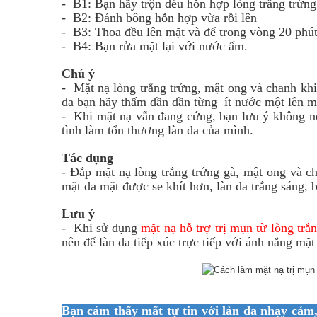
- B1: Bạn hãy trộn đều hỗn hợp lòng trắng trứng
- B2: Đánh bông hỗn hợp vừa rồi lên
- B3: Thoa đều lên mặt và để trong vòng 20 phú
- B4: Bạn rửa mặt lại với nước ấm.
Chú ý
- Mặt nạ lòng trắng trứng, mật ong và chanh khi
da bạn hãy thấm dần dần từng ít nước một lên mặ
- Khi mặt nạ vẫn đang cứng, bạn lưu ý không nên
tình làm tổn thương làn da của mình.
Tác dụng
- Đắp mặt nạ lòng trắng trứng gà, mật ong và ch
mặt da mặt được se khít hơn, làn da trắng sáng,
Lưu ý
- Khi sử dụng
mặt nạ hỗ trợ trị mụn từ lòng trắ
nên để làn da tiếp xúc trực tiếp với ánh nắng mặt 
Bạn cảm thấy mất tự tin với làn da nhạy cảm