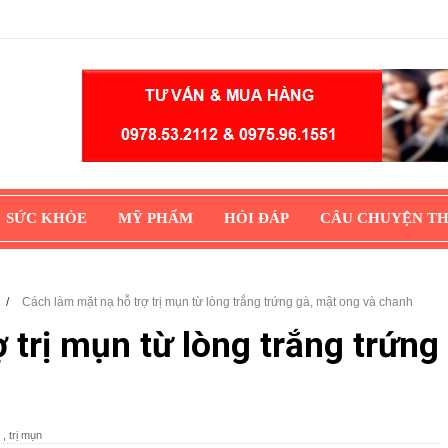
SỨC KHỎE
MỸ PHẨM
HỎI ĐÁP
CÂU CHUYỆN T
n
/
Cách làm mặt nạ hỗ trợ trị mụn từ lòng trắng trứng gà, mật ong và chanh
 trị mụn từ lòng trắng trứng
,
trị mụn