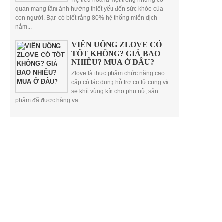
Hệ tiêu hóa là một trong những cơ
quan mang tầm ảnh hưởng thiết yếu đến sức khỏe của
con người. Bạn có biết rằng 80% hệ thống miễn dịch
nằm...
VIÊN UỐNG ZLOVE CÓ
TỐT KHÔNG? GIÁ BAO
NHIÊU? MUA Ở ĐÂU?
Zlove là thực phẩm chức năng cao
cấp có tác dụng hỗ trợ co tử cung và
se khít vùng kín cho phụ nữ, sản
phẩm đã được hàng vạ...