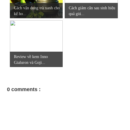
Cách vận dung trà xanh cho
Cách giảm cân sau sinh hiệu
kế ho...
quả giú...
Review về kem Inno
Gialuron và Goji...
0 comments :