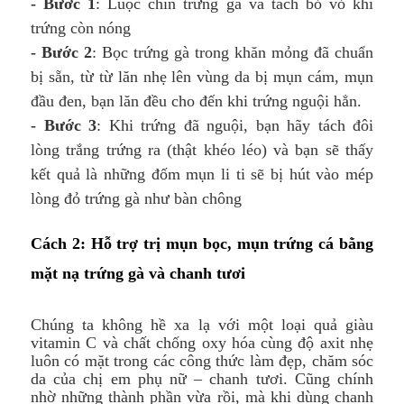
- Bước 1
: Luộc chín trứng gà và tách bỏ vỏ khi
trứng còn nóng
- Bước 2
: Bọc trứng gà trong khăn mỏng đã chuẩn
bị sẵn, từ từ lăn nhẹ lên vùng da bị mụn cám, mụn
đầu đen, bạn lăn đều cho đến khi trứng nguội hẳn.
- Bước 3
: Khi trứng đã nguội, bạn hãy tách đôi
lòng trắng trứng ra (thật khéo léo) và bạn sẽ thấy
kết quả là những đốm mụn li ti sẽ bị hút vào mép
lòng đỏ trứng gà như bàn chông
Cách 2: Hỗ trợ trị mụn bọc, mụn trứng cá bằng
mặt nạ trứng gà và chanh tươi
Chúng ta không hề xa lạ với một loại quả giàu
vitamin C và chất chống oxy hóa cùng độ axit nhẹ
luôn có mặt trong các công thức làm đẹp, chăm sóc
da của chị em phụ nữ – chanh tươi. Cũng chính
nhờ những thành phần vừa rồi, mà khi dùng chanh