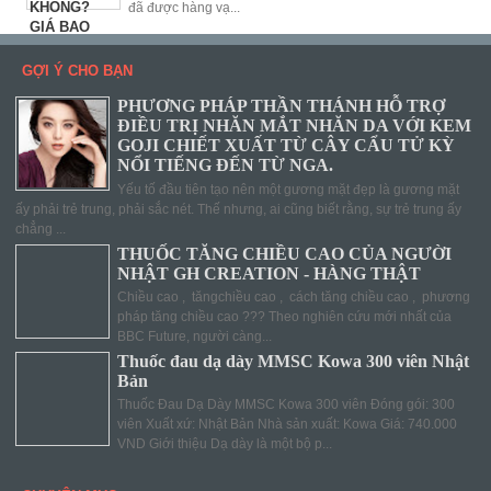
đã được hàng vạ...
GỢI Ý CHO BẠN
PHƯƠNG PHÁP THẦN THÁNH HỖ TRỢ
ĐIỀU TRỊ NHĂN MẮT NHĂN DA VỚI KEM
GOJI CHIẾT XUẤT TỪ CÂY CẨU TỬ KỲ
NỔI TIẾNG ĐẾN TỪ NGA.
Yếu tố đầu tiên tạo nên một gương mặt đẹp là gương mặt
ấy phải trẻ trung, phải sắc nét. Thế nhưng, ai cũng biết rằng, sự trẻ trung ấy
chẳng ...
THUỐC TĂNG CHIỀU CAO CỦA NGƯỜI
NHẬT GH CREATION - HÀNG THẬT
Chiều cao , tăngchiều cao , cách tăng chiều cao , phương
pháp tăng chiều cao ??? Theo nghiên cứu mới nhất của
BBC Future, người càng...
Thuốc đau dạ dày MMSC Kowa 300 viên Nhật
Bản
Thuốc Đau Dạ Dày MMSC Kowa 300 viên Đóng gói: 300
viên Xuất xứ: Nhật Bản Nhà sản xuất: Kowa Giá: 740.000
VND Giới thiệu Dạ dày là một bộ p...