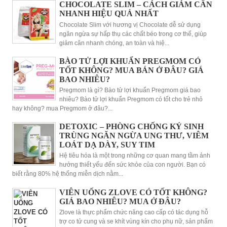
CHOCOLATE SLIM – CÁCH GIẢM CÂN
NHANH HIỆU QUẢ NHẤT
Chocolate Slim với hương vị Chocolate dễ sử dụng
ngăn ngừa sự hấp thụ các chất béo trong cơ thể, giúp
giảm cân nhanh chóng, an toàn và hiệ...
BÀO TỬ LỢI KHUẨN PREGMOM CÓ
TỐT KHÔNG? MUA BÁN Ở ĐÂU? GIÁ
BAO NHIÊU?
Pregmom là gì? Bào tử lợi khuẩn Pregmom giá bao
nhiêu? Bào tử lợi khuẩn Pregmom có tốt cho trẻ nhỏ
hay không? mua Pregmom ở đâu?...
DETOXIC – PHÒNG CHỐNG KÝ SINH
TRÙNG NGĂN NGỪA UNG THƯ, VIÊM
LOÁT DẠ DÀY, SUY TIM
Hệ tiêu hóa là một trong những cơ quan mang tầm ảnh
hưởng thiết yếu đến sức khỏe của con người. Bạn có
biết rằng 80% hệ thống miễn dịch nằm...
VIÊN UỐNG ZLOVE CÓ TỐT KHÔNG?
GIÁ BAO NHIÊU? MUA Ở ĐÂU?
Zlove là thực phẩm chức năng cao cấp có tác dụng hỗ
trợ co tử cung và se khít vùng kín cho phụ nữ, sản phẩm