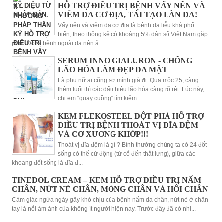
HỖ TRỢ ĐIỀU TRỊ BỆNH VẨY NẾN VÀ
VIÊM DA CƠ ĐỊA, TÁI TẠO LÀN DA!
Vẩy nến và viêm da cơ địa là bệnh da liễu khá phổ
biến, theo thống kê có khoảng 5% dân số Việt Nam gặp
phải. Do là bệnh ngoài da nên ả...
SERUM INNO GIALURON - CHỐNG
LÃO HÓA LÀM ĐẸP DA MẶT
Là phụ nữ ai cũng sợ mình già đi. Qua mốc 25, càng
thêm tuổi thì các dấu hiệu lão hóa càng rõ rệt. Lúc này,
chị em “quay cuồng” tìm kiếm...
KEM FLEKOSTEEL ĐỘT PHÁ HỖ TRỢ
ĐIỀU TRỊ BỆNH THOÁT VỊ ĐĨA ĐỆM
VÀ CƠ XƯƠNG KHỚP!!!
Thoát vị đĩa đệm là gì ? Bình thường chúng ta có 24 đốt
sống có thể cử động (từ cổ đến thắt lưng), giữa các
khoang đốt sống là đĩa đ...
TINEDOL CREAM – KEM HỖ TRỢ ĐIỀU TRỊ NẤM
CHÂN, NỨT NẺ CHÂN, MÓNG CHÂN VÀ HÔI CHÂN
Cảm giác ngứa ngáy gây khó chịu của bệnh nấm da chân, nứt nẻ ở chân
tay là nỗi ám ảnh của không ít người hiện nay. Trước đây đã có nhi...