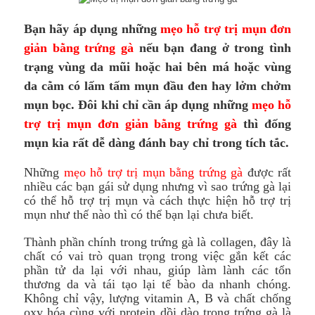
Bạn hãy áp dụng những
mẹo hỗ trợ trị mụn đơn
giản bằng trứng gà
nếu bạn đang ở trong tình
trạng vùng da mũi hoặc hai bên má hoặc vùng
da cằm có lấm tấm mụn đầu đen hay lởm chởm
mụn bọc. Đôi khi chỉ cần áp dụng những
mẹo hỗ
trợ trị mụn đơn giản bằng trứng gà
thì đống
mụn kia rất dễ dàng đánh bay chỉ trong tích tắc.
Những
mẹo hỗ trợ trị mụn bằng trứng gà
được rất
nhiều các bạn gái sử dụng nhưng vì sao trứng gà lại
có thể hỗ trợ trị mụn và cách thực hiện hỗ trợ trị
mụn như thế nào thì có thể bạn lại chưa biết.
Thành phần chính trong trứng gà là collagen, đây là
chất có vai trò quan trọng trong việc gắn kết các
phần tử da lại với nhau, giúp làm lành các tổn
thương da và tái tạo lại tế bào da nhanh chóng.
Không chỉ vậy, lượng vitamin A, B và chất chống
oxy hóa cùng với protein dồi dào trong trứng gà là