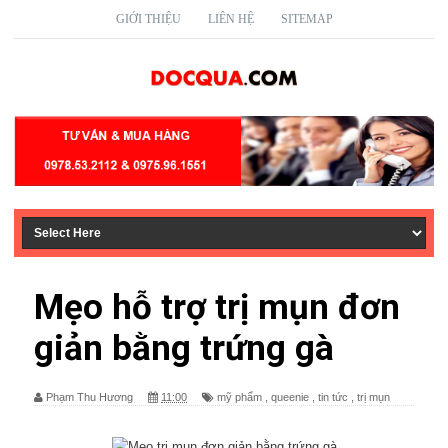
GIỚI THIỆU
LIÊN HỆ
SITEMAP
Mẹo hỗ trợ trị mụn đơn
giản bằng trứng gà
Phạm Thu Hương
11:00
mỹ phẩm
,
queenie
,
tin tức
,
trị mụn