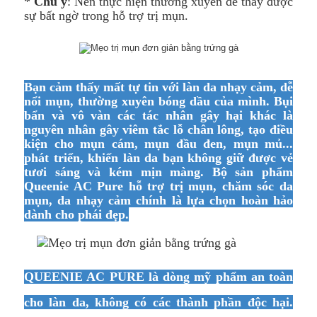
*
Chú ý
: Nên thực hiện thường xuyên để thấy được
sự bất ngờ trong hỗ trợ trị mụn.
Bạn cảm thấy mất tự tin với làn da nhạy cảm, dễ
nổi mụn, thường xuyên bóng dầu của mình. Bụi
bẩn và vô vàn các tác nhân gây hại khác là
nguyên nhân gây viêm tắc lỗ chân lông, tạo điều
kiện cho mụn cám, mụn đầu đen, mụn mủ...
phát triển, khiến làn da bạn không giữ được vẻ
tươi sáng và kém mịn màng. Bộ sản phẩm
Queenie AC Pure hỗ trợ trị mụn, chăm sóc da
mụn, da nhạy cảm chính là lựa chọn hoàn hảo
dành cho phái đẹp.
QUEENIE AC PURE là dòng mỹ phẩm an toàn
cho làn da,
không có các thành phần độc hại.