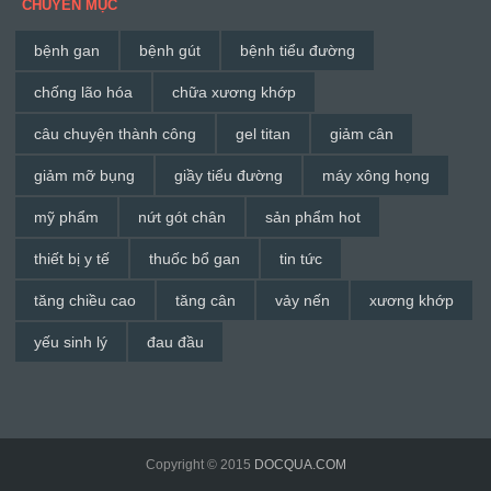
CHUYÊN MỤC
bệnh gan
bệnh gút
bệnh tiểu đường
chống lão hóa
chữa xương khớp
câu chuyện thành công
gel titan
giảm cân
giảm mỡ bụng
giầy tiểu đường
máy xông họng
mỹ phẩm
nứt gót chân
sản phẩm hot
thiết bị y tế
thuốc bổ gan
tin tức
tăng chiều cao
tăng cân
vảy nến
xương khớp
yếu sinh lý
đau đầu
Copyright © 2015
DOCQUA.COM