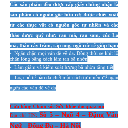
Các sản phẩm đều được cấp giấy chứng nhận là
sản phẩm có nguồn gốc hữu cơ; được chiết xuất
từ các thực vật có nguồn gốc tự nhiên và các
thảo dược quý
như: rau má, r
au sam,
cúc La
mã, thân cây tràm, s
áp ong, n
gũ cốc sẽ giúp bạn:
- Ngăn chặn mọi vấn đề về da. Đồng thời se khít lỗ
chân lông bằng cách làm tan bã nhờn
-
Làm giảm và kiểm soát lượng bã nhờn tăng tiết
- Loại bỏ tế bào da chết một cách tự nhiên để ngăn
ngừa các vấn đề về da
Cửa hàng Chăm sóc Sức khỏe docqua.com
Số 5 – Ngõ 4 – Đặng Văn
Địa chỉ HN:
Ngữ - Đống Đa – Hà Nội