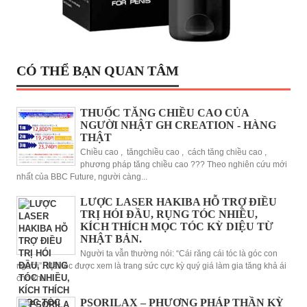
CÓ THỂ BẠN QUAN TÂM
THUỐC TĂNG CHIỀU CAO CỦA
NGƯỜI NHẬT GH CREATION - HÀNG
THẬT
Chiều cao , tăngchiều cao , cách tăng chiều cao ,
phương pháp tăng chiều cao ??? Theo nghiên cứu mới
nhất của BBC Future, người càng...
LƯỢC LASER HAKIBA HỖ TRỢ ĐIỀU
TRỊ HÓI ĐẦU, RỤNG TÓC NHIỀU,
KÍCH THÍCH MỌC TÓC KỲ DIỆU TỪ
NHẬT BẢN.
Người ta vẫn thường nói: “Cái răng cái tóc là góc con
người”. Mái tóc được xem là trang sức cực kỳ quý giá làm gia tăng khả ái
cho khu...
PSORILAX – PHƯƠNG PHÁP THẦN KỲ