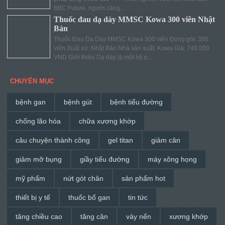
BBC Future, người càng...
Thuốc đau dạ dày MMSC Kowa 300 viên Nhật
Bản
Thuốc Đau Dạ Dày MMSC Kowa 300 viên Đóng gói: 300
viên Xuất xứ: Nhật Bản Nhà sản xuất: Kowa Giá: 740.000
VND Giới thiệu Dạ dày là một bộ p...
CHUYÊN MỤC
bệnh gan
bệnh gút
bệnh tiểu đường
chống lão hóa
chữa xương khớp
câu chuyện thành công
gel titan
giảm cân
giảm mỡ bụng
giầy tiểu đường
máy xông họng
mỹ phẩm
nứt gót chân
sản phẩm hot
thiết bị y tế
thuốc bổ gan
tin tức
tăng chiều cao
tăng cân
vảy nến
xương khớp