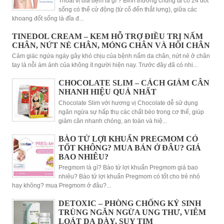
Thoát vị đĩa đệm là gì ? Bình thường chúng ta có 24 đốt
sống có thể cử động (từ cổ đến thắt lưng), giữa các
khoang đốt sống là đĩa đ...
TINEDOL CREAM – KEM HỖ TRỢ ĐIỀU TRỊ NẤM
CHÂN, NỨT NẺ CHÂN, MÓNG CHÂN VÀ HÔI CHÂN
Cảm giác ngứa ngáy gây khó chịu của bệnh nấm da chân, nứt nẻ ở chân
tay là nỗi ám ảnh của không ít người hiện nay. Trước đây đã có nhi...
CHOCOLATE SLIM – CÁCH GIẢM CÂN
NHANH HIỆU QUẢ NHẤT
Chocolate Slim với hương vị Chocolate dễ sử dụng
ngăn ngừa sự hấp thụ các chất béo trong cơ thể, giúp
giảm cân nhanh chóng, an toàn và hiệ...
BÀO TỬ LỢI KHUẨN PREGMOM CÓ
TỐT KHÔNG? MUA BÁN Ở ĐÂU? GIÁ
BAO NHIÊU?
Pregmom là gì? Bào tử lợi khuẩn Pregmom giá bao
nhiêu? Bào tử lợi khuẩn Pregmom có tốt cho trẻ nhỏ
hay không? mua Pregmom ở đâu?...
DETOXIC – PHÒNG CHỐNG KÝ SINH
TRÙNG NGĂN NGỪA UNG THƯ, VIÊM
LOÁT DẠ DÀY, SUY TIM