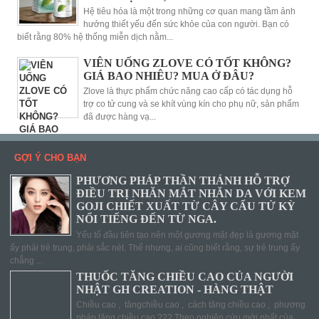
Hệ tiêu hóa là một trong những cơ quan mang tầm ảnh
hưởng thiết yếu đến sức khỏe của con người. Bạn có
biết rằng 80% hệ thống miễn dịch nằm...
VIÊN UỐNG ZLOVE CÓ TỐT KHÔNG?
GIÁ BAO NHIÊU? MUA Ở ĐÂU?
Zlove là thực phẩm chức năng cao cấp có tác dụng hỗ
trợ co tử cung và se khít vùng kín cho phụ nữ, sản phẩm
đã được hàng vạ...
GỢI Ý CHO BẠN
PHƯƠNG PHÁP THẦN THÁNH HỖ TRỢ
ĐIỀU TRỊ NHĂN MẮT NHĂN DA VỚI KEM
GOJI CHIẾT XUẤT TỪ CÂY CẨU TỬ KỲ
NỔI TIẾNG ĐẾN TỪ NGA.
Yếu tố đầu tiên tạo nên một gương mặt đẹp là gương mặt
ấy phải trẻ trung, phải sắc nét. Thế nhưng, ai cũng biết rằng, sự trẻ trung ấy
chẳng ...
THUỐC TĂNG CHIỀU CAO CỦA NGƯỜI
NHẬT GH CREATION - HÀNG THẬT
Chiều cao , tăngchiều cao , cách tăng chiều cao , phương
pháp tăng chiều cao ??? Theo nghiên cứu mới nhất của