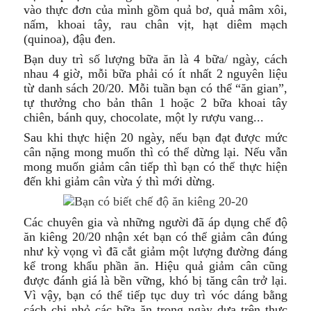
vào thực đơn của mình gồm quả bơ, quả mâm xôi,
nấm, khoai tây, rau chân vịt, hạt diêm mạch
(quinoa), đậu đen.
Bạn duy trì số lượng bữa ăn là 4 bữa/ ngày, cách
nhau 4 giờ, mỗi bữa phải có ít nhất 2 nguyên liệu
từ danh sách 20/20. Mỗi tuần bạn có thể “ăn gian”,
tự thưởng cho bản thân 1 hoặc 2 bữa khoai tây
chiên, bánh quy, chocolate, một ly rượu vang...
Sau khi thực hiện 20 ngày, nếu bạn đạt được mức
cân nặng mong muốn thì có thể dừng lại. Nếu vẫn
mong muốn giảm cân tiếp thì bạn có thể thực hiện
đến khi giảm cân vừa ý thì mới dừng.
Các chuyên gia và những người đã áp dụng chế độ
ăn kiêng 20/20 nhận xét bạn có thể giảm cân đúng
như kỳ vọng vì đã cắt giảm một lượng đường đáng
kể trong khẩu phần ăn. Hiệu quả giảm cân cũng
được đánh giá là bền vững, khó bị tăng cân trở lại.
Vì vậy, bạn có thể tiếp tục duy trì vóc dáng bằng
cách chi nhỏ các bữa ăn trong ngày dựa trên thực