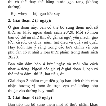
thì có thể thay thế bằng nước gạo rang (không
đường)
- Bột whey = bột gạo lức xay
2. Giai đoạn 2 (5 ngày):
Ở giai đoạn này, bạn có thể bổ sung thêm một số
thức ăn khác ngoài danh sách 20/20. Một số món
bạn có thể ăn như thịt ức gà, cá ngừ, yến mạch, gạo
lức, cà rốt, cà chua, nấm, hạt điều và quả việt quất.
Hãy luôn lưu ý rằng trong các bữa chính và bữa
phụ cần có ít nhất 2 loại thực phẩm trong danh sách
20/20.
Bạn vẫn đảm bảo 4 bữa/ ngày và mỗi bữa cách
nhau 4 tiếng. Ngoài các gia vị ở giai đoạn 1, bạn có
thể thêm dấm, thì là, hạt tiêu, ớt.
Giai đoạn 2 nhằm mục tiêu giúp bạn kích thích cảm
nhận hương vị món ăn trọn vẹn mà không phụ
thuộc vào đường hay muối.
3. Giai đoạn 3 (20 ngày)
Bạn tiếp tục bổ sung thêm một số thực phẩm khác