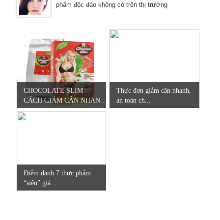
phẩm độc đáo không có trên thị trường
CHOCOLATE SLIM –
Thực đơn giảm cân nhanh,
CÁCH GIẢM CÂN NHAN...
an toàn ch...
Điểm danh 7 thực phẩm
“siêu” giả...