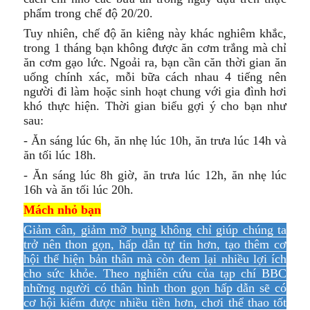
phẩm trong chế độ 20/20.
Tuy nhiên, chế độ ăn kiêng này khác nghiêm khắc,
trong 1 tháng bạn không được ăn cơm trắng mà chỉ
ăn cơm gạo lức. Ngoải ra, bạn cần căn thời gian ăn
uống chính xác, mỗi bữa cách nhau 4 tiếng nên
người đi làm hoặc sinh hoạt chung với gia đình hơi
khó thực hiện. Thời gian biểu gợi ý cho bạn như
sau:
- Ăn sáng lúc 6h, ăn nhẹ lúc 10h, ăn trưa lúc 14h và
ăn tối lúc 18h.
- Ăn sáng lúc 8h giờ, ăn trưa lúc 12h, ăn nhẹ lúc
16h và ăn tối lúc 20h.
Mách nhỏ bạn
Giảm cân, giảm mỡ bụng không chỉ giúp chúng ta
trở nên thon gọn, hấp dẫn tự tin hơn, tạo thêm cơ
hội thể hiện bản thân mà còn đem lại nhiều lợi ích
cho sức khỏe. Theo nghiên cứu của tạp chí BBC
những người có thân hình thon gọn hấp dẫn sẽ có
cơ hội kiếm được nhiều tiền hơn, chơi thể thao tốt