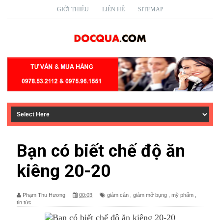
GIỚI THIỆU
LIÊN HỆ
SITEMAP
Bạn có biết chế độ ăn
kiêng 20-20
Phạm Thu Hương
00:03
giảm cân
,
giảm mỡ bụng
,
mỹ phẩm
,
tin tức