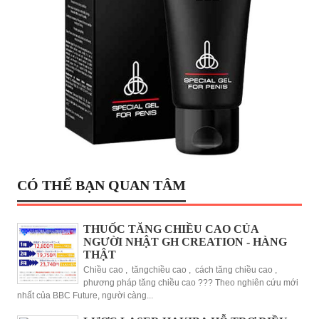
CÓ THỂ BẠN QUAN TÂM
THUỐC TĂNG CHIỀU CAO CỦA
NGƯỜI NHẬT GH CREATION - HÀNG
THẬT
Chiều cao , tăngchiều cao , cách tăng chiều cao ,
phương pháp tăng chiều cao ??? Theo nghiên cứu mới
nhất của BBC Future, người càng...