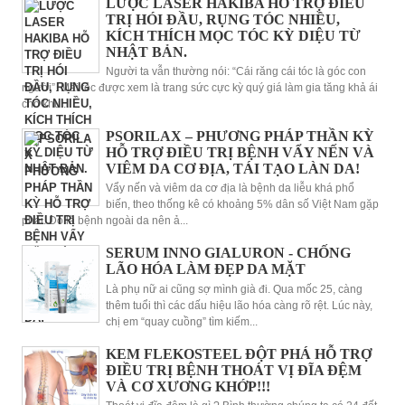
LƯỢC LASER HAKIBA HỖ TRỢ ĐIỀU
TRỊ HÓI ĐẦU, RỤNG TÓC NHIỀU,
KÍCH THÍCH MỌC TÓC KỲ DIỆU TỪ
NHẬT BẢN.
Người ta vẫn thường nói: “Cái răng cái tóc là góc con
người”. Mái tóc được xem là trang sức cực kỳ quý giá làm gia tăng khả ái
cho khu...
PSORILAX – PHƯƠNG PHÁP THẦN KỲ
HỖ TRỢ ĐIỀU TRỊ BỆNH VẨY NẾN VÀ
VIÊM DA CƠ ĐỊA, TÁI TẠO LÀN DA!
Vẩy nến và viêm da cơ địa là bệnh da liễu khá phổ
biến, theo thống kê có khoảng 5% dân số Việt Nam gặp
phải. Do là bệnh ngoài da nên ả...
SERUM INNO GIALURON - CHỐNG
LÃO HÓA LÀM ĐẸP DA MẶT
Là phụ nữ ai cũng sợ mình già đi. Qua mốc 25, càng
thêm tuổi thì các dấu hiệu lão hóa càng rõ rệt. Lúc này,
chị em “quay cuồng” tìm kiếm...
KEM FLEKOSTEEL ĐỘT PHÁ HỖ TRỢ
ĐIỀU TRỊ BỆNH THOÁT VỊ ĐĨA ĐỆM
VÀ CƠ XƯƠNG KHỚP!!!