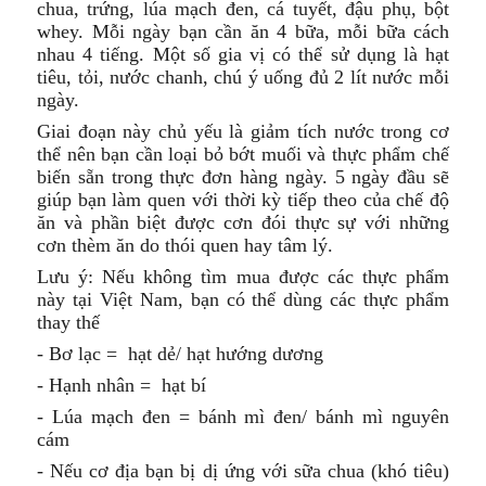
chua, trứng, lúa mạch đen, cá tuyết, đậu phụ, bột
whey. Mỗi ngày bạn cần ăn 4 bữa, mỗi bữa cách
nhau 4 tiếng. Một số gia vị có thể sử dụng là hạt
tiêu, tỏi, nước chanh, chú ý uống đủ 2 lít nước mỗi
ngày.
Giai đoạn này chủ yếu là giảm tích nước trong cơ
thể nên bạn cần loại bỏ bớt muối và thực phẩm chế
biến sẵn trong thực đơn hàng ngày. 5 ngày đầu sẽ
giúp bạn làm quen với thời kỳ tiếp theo của chế độ
ăn và phần biệt được cơn đói thực sự với những
cơn thèm ăn do thói quen hay tâm lý.
Lưu ý: Nếu không tìm mua được các thực phẩm
này tại Việt Nam, bạn có thể dùng các thực phẩm
thay thế
- Bơ lạc = hạt dẻ/ hạt hướng dương
- Hạnh nhân = hạt bí
- Lúa mạch đen = bánh mì đen/ bánh mì nguyên
cám
- Nếu cơ địa bạn bị dị ứng với sữa chua (khó tiêu)