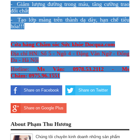
- Giảm lượng đường trong máu, tăng cường trao
đổi chất
- Tạo lớp màng trên thành dạ dày, hạn chế tiêu
hóa!!!
Cửa hàng Chăm sóc Sức khỏe Docqua.com
Địa chỉ HN: Số 5 - Ngõ 4 - Đặng Văn Ngữ - Đống
Đa - Hà Nội
Hotline:
Ms Vân: 0978.53.2112 - Ms
Châm: 0975.96.1551
Share on Facebook
Share on Twitter
Share on Google Plus
About Phạm Thu Hương
Chúng tôi chuyên kinh doanh những sản phẩm