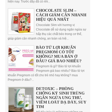
hiện nay. Trước đây đã có nhi...
CHOCOLATE SLIM –
CÁCH GIẢM CÂN NHANH
HIỆU QUẢ NHẤT
Chocolate Slim với hương vị
Chocolate dễ sử dụng ngăn ngừa sự
hấp thụ các chất béo trong cơ thể,
giúp giảm cân nhanh chóng, an toàn và hiệ...
BÀO TỬ LỢI KHUẨN
PREGMOM CÓ TỐT
KHÔNG? MUA BÁN Ở
ĐÂU? GIÁ BAO NHIÊU?
Pregmom là gì? Bào tử lợi khuẩn
Pregmom giá bao nhiêu? Bào tử lợi
khuẩn Pregmom có tốt cho trẻ nhỏ hay không? mua
Pregmom ở đâu?...
DETOXIC – PHÒNG
CHỐNG KÝ SINH TRÙNG
NGĂN NGỪA UNG THƯ,
VIÊM LOÁT DẠ DÀY, SUY
TIM