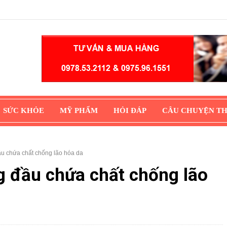
SỨC KHỎE
MỸ PHẨM
HỎI ĐÁP
CÂU CHUYỆN T
u chứa chất chống lão hóa da
 đầu chứa chất chống lão