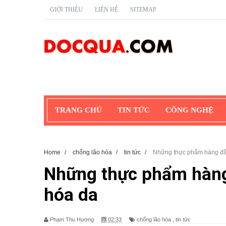
GIỚI THIỆU
LIÊN HỆ
SITEMAP
TRANG CHỦ
TIN TỨC
CÔNG NGHỆ
Home
/
chống lão hóa
/
tin tức
/
Những thực phẩm hàng đầ
Những thực phẩm hàng
hóa da
Phạm Thu Hương
02:33
chống lão hóa
,
tin tức