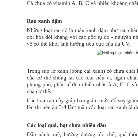
Cà chua có vitamin A, B, C và nhiều khoáng chất
Rau xanh đậm
Những loại rau có lá màu xanh đậm như rau chân v
oxi hóa đối kháng với các gốc tự do - nguyên nh
vệ cơ thể khỏi ảnh hưởng tiêu cực của tia UV.
Trong súp lơ xanh (bông cải xanh) có chứa chất
của cơ thể chống lại các loại siêu vi, ngăn chặn
phong phú, phải kể đến nhiều nhất là A, E, C và a
của cơ thể.
Các loại rau này giúp bạn giảm mức độ suy giảm 
lên thì nên ăn 3-4 lần/ tuần các loại rau xanh lá 
Các loại quả, hạt chứa nhiều dầu
Đậu nành, mè, hướng dương, óc chó, quả thô