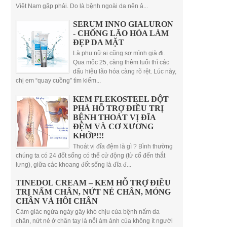
Việt Nam gặp phải. Do là bệnh ngoài da nên ả...
SERUM INNO GIALURON
- CHỐNG LÃO HÓA LÀM
ĐẸP DA MẶT
Là phụ nữ ai cũng sợ mình già đi.
Qua mốc 25, càng thêm tuổi thì các
dấu hiệu lão hóa càng rõ rệt. Lúc này,
chị em “quay cuồng” tìm kiếm...
KEM FLEKOSTEEL ĐỘT
PHÁ HỖ TRỢ ĐIỀU TRỊ
BỆNH THOÁT VỊ ĐĨA
ĐỆM VÀ CƠ XƯƠNG
KHỚP!!!
Thoát vị đĩa đệm là gì ? Bình thường
chúng ta có 24 đốt sống có thể cử động (từ cổ đến thắt
lưng), giữa các khoang đốt sống là đĩa đ...
TINEDOL CREAM – KEM HỖ TRỢ ĐIỀU
TRỊ NẤM CHÂN, NỨT NẺ CHÂN, MÓNG
CHÂN VÀ HÔI CHÂN
Cảm giác ngứa ngáy gây khó chịu của bệnh nấm da
chân, nứt nẻ ở chân tay là nỗi ám ảnh của không ít người