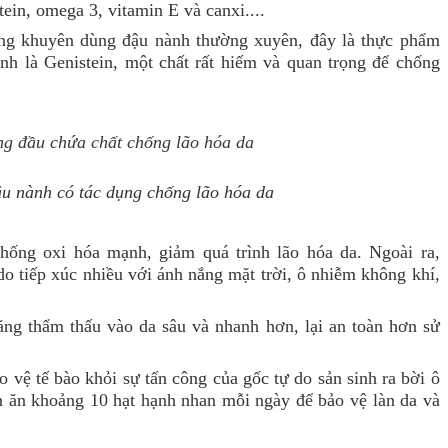
ein, omega 3, vitamin E và canxi....
ỡng khuyên dùng đậu nành thường xuyên, đây là thực phẩm
nh là Genistein, một chất rất hiếm và quan trọng để chống
ậu nành có tác dụng chống lão hóa da
chống oxi hóa mạnh, giảm quá trình lão hóa da. Ngoài ra,
 do tiếp xúc nhiều với ánh nắng mặt trời, ô nhiễm không khí,
ng thẩm thấu vào da sâu và nhanh hơn, lại an toàn hơn sử
vệ tế bào khỏi sự tấn công của gốc tự do sản sinh ra bời ô
ên ăn khoảng 10 hạt hạnh nhan mỗi ngày để bảo vệ làn da và