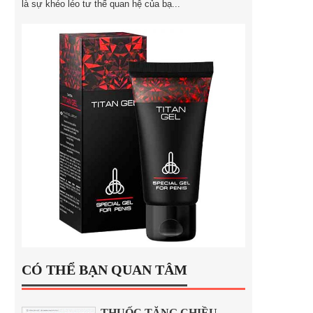
là sự khéo léo tư thế quan hệ của bạ...
CÓ THỂ BẠN QUAN TÂM
THUỐC TĂNG CHIỀU