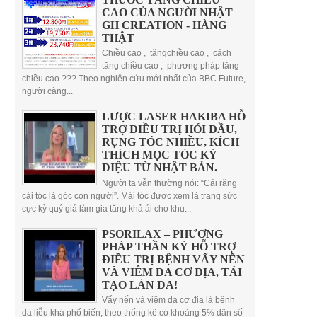
CAO CỦA NGƯỜI NHẬT
GH CREATION - HÀNG
THẬT
Chiều cao , tăngchiều cao , cách
tăng chiều cao , phương pháp tăng
chiều cao ??? Theo nghiên cứu mới nhất của BBC Future,
người càng...
LƯỢC LASER HAKIBA HỖ
TRỢ ĐIỀU TRỊ HÓI ĐẦU,
RỤNG TÓC NHIỀU, KÍCH
THÍCH MỌC TÓC KỲ
DIỆU TỪ NHẬT BẢN.
Người ta vẫn thường nói: “Cái răng
cái tóc là góc con người”. Mái tóc được xem là trang sức
cực kỳ quý giá làm gia tăng khả ái cho khu...
PSORILAX – PHƯƠNG
PHÁP THẦN KỲ HỖ TRỢ
ĐIỀU TRỊ BỆNH VẨY NẾN
VÀ VIÊM DA CƠ ĐỊA, TÁI
TẠO LÀN DA!
Vẩy nến và viêm da cơ địa là bệnh
da liễu khá phổ biến, theo thống kê có khoảng 5% dân số