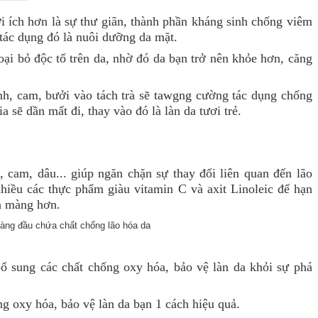
i ích hơn là sự thư giãn, thành phần kháng sinh chống viêm
 tác dụng đó là nuôi dưỡng da mặt.
oại bỏ độc tố trên da, nhờ đó da bạn trở nên khỏe hơn, căng
nh, cam, bưởi vào tách trà sẽ tawgng cường tác dụng chống
 sẽ dần mất đi, thay vào đó là làn da tươi trẻ.
 cam, dâu... giúp ngăn chặn sự thay đổi liên quan đến lão
hiều các thực phẩm giàu vitamin C và axit Linoleic để hạn
ịn màng hơn.
 sung các chất chống oxy hóa, bảo vệ làn da khỏi sự phá
g oxy hóa, bảo vệ làn da bạn 1 cách hiệu quả.