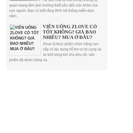
Hệ tiêu hóa là một trong những cơ
quan mang tầm ảnh hưởng thiết yếu đến sức khỏe của
con người. Bạn có biết rằng 80% hệ thống miễn dịch
nằm...
VIÊN UỐNG ZLOVE CÓ
TỐT KHÔNG? GIÁ BAO
NHIÊU? MUA Ở ĐÂU?
Zlove là thực phẩm chức năng cao
cấp có tác dụng hỗ trợ co tử cung và
se khít vùng kín cho phụ nữ, sản
phẩm đã được hàng vạ...