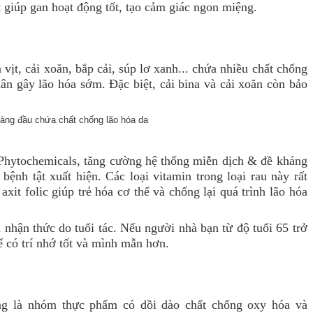
 giúp gan hoạt động tốt, tạo cảm giác ngon miệng.
ịt, cải xoăn, bắp cải, súp lơ xanh... chứa nhiều chất chống
ân gây lão hóa sớm. Đặc biệt, cải bina và cải xoăn còn bảo
 Phytochemicals, tăng cường hệ thống miễn dịch & đề kháng
 bệnh tật xuất hiện. Các loại vitamin trong loại rau này rất
xit folic giúp trẻ hóa cơ thể và chống lại quá trình lão hóa
nhận thức do tuổi tác. Nếu người nhà bạn từ độ tuổi 65 trở
để có trí nhớ tốt và mình mẫn hơn.
ng là nhóm thực phẩm có dồi dào chất chống oxy hóa và