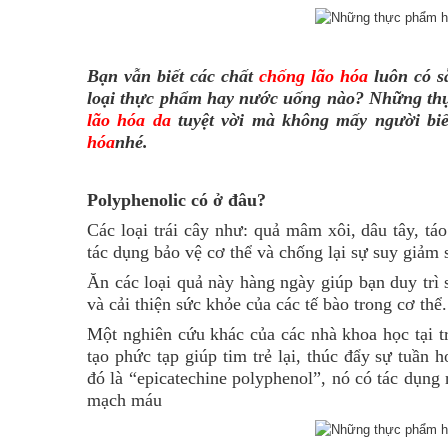
Bạn vẫn biết các chất
chống lão hóa
luôn có sẵ
loại thực phẩm hay nước uống nào? Những thự
lão hóa da
tuyệt vời mà không mấy người biế
hóa
nhé.
Polyphenolic có ở đâu?
Các loại trái cây như: quả mâm xôi, dâu tây, táo
tác dụng bảo vệ cơ thể và chống lại sự suy giảm s
Ăn các loại quả này hàng ngày giúp bạn duy trì
và cải thiện sức khỏe của các tế bào trong cơ thể.
Một nghiên cứu khác của các nhà khoa học tại t
tạo phức tạp giúp tim trẻ lại, thúc đẩy sự tuần
đó là “epicatechine polyphenol”, nó có tác dụng 
mạch máu