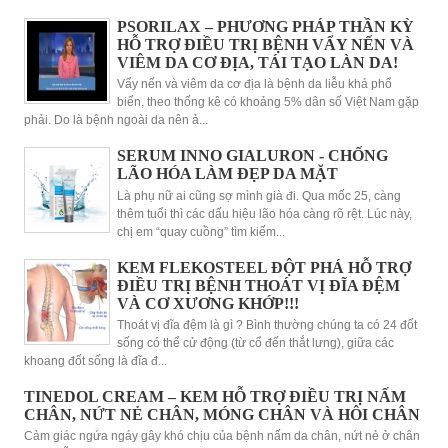
PSORILAX – PHƯƠNG PHÁP THẦN KỲ
HỖ TRỢ ĐIỀU TRỊ BỆNH VẨY NẾN VÀ
VIÊM DA CƠ ĐỊA, TÁI TẠO LÀN DA!
Vẩy nến và viêm da cơ địa là bệnh da liễu khá phổ
biến, theo thống kê có khoảng 5% dân số Việt Nam gặp
phải. Do là bệnh ngoài da nên ả...
SERUM INNO GIALURON - CHỐNG
LÃO HÓA LÀM ĐẸP DA MẶT
Là phụ nữ ai cũng sợ mình già đi. Qua mốc 25, càng
thêm tuổi thì các dấu hiệu lão hóa càng rõ rệt. Lúc này,
chị em “quay cuồng” tìm kiếm...
KEM FLEKOSTEEL ĐỘT PHÁ HỖ TRỢ
ĐIỀU TRỊ BỆNH THOÁT VỊ ĐĨA ĐỆM
VÀ CƠ XƯƠNG KHỚP!!!
Thoát vị đĩa đệm là gì ? Bình thường chúng ta có 24 đốt
sống có thể cử động (từ cổ đến thắt lưng), giữa các
khoang đốt sống là đĩa đ...
TINEDOL CREAM – KEM HỖ TRỢ ĐIỀU TRỊ NẤM
CHÂN, NỨT NẺ CHÂN, MÓNG CHÂN VÀ HÔI CHÂN
Cảm giác ngứa ngáy gây khó chịu của bệnh nấm da chân, nứt nẻ ở chân