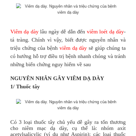
Viêm dạ dày
lâu ngày dễ dẫn đến
viêm loét dạ dày
-
tá tràng. Chính vì vậy, biết được nguyên nhân và
triệu chứng của bệnh
viêm dạ dày
sẽ giúp chúng ta
có hướng hỗ trợ điều trị bệnh nhanh chóng và tránh
những biến chứng nguy hiểm về sau
NGUYÊN NHÂN GÂY VIÊM DẠ DÀY
1/ Thuốc tây
Có 3 loại thuốc tây chủ yếu dễ gây ra tổn thương
cho niêm mạc dạ dày, cụ thể là: nhóm axit
acetylsalicylic (ví dụ như Aspirin); các loại thuốc