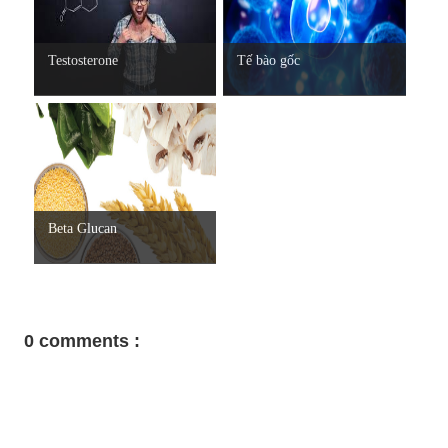
Testosterone
Tế bào gốc
Beta Glucan
0 comments :