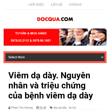
GIỚI THIỆU
LIÊN HỆ
SITEMAP
Viêm dạ dày. Nguyên
nhân và triệu chứng
của bệnh viêm dạ dày
Phạm Thu Hương
00:48
đau dạ dày
,
tin tức