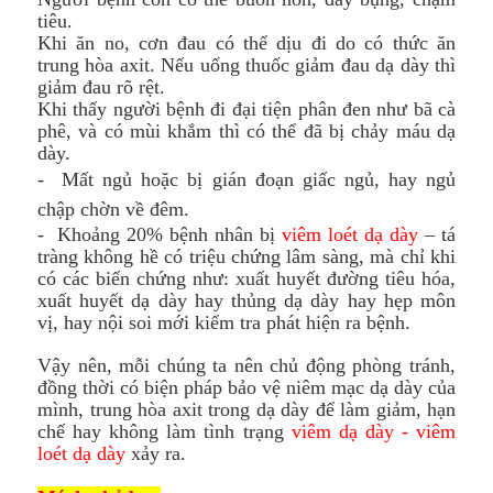
tiêu.
Khi ăn no, cơn đau có thể dịu đi do có thức ăn
trung hòa axit. Nếu uống thuốc giảm đau dạ dày thì
giảm đau rõ rệt.
Khi thấy người bệnh đi đại tiện phân đen như bã cà
phê, và có mùi khắm thì có thể đã bị chảy máu dạ
dày.
-
Mất ngủ hoặc bị gián đoạn giấc ngủ, hay ngủ
chập chờn về đêm.
- Khoảng 20% bệnh nhân bị
viêm loét dạ dày
– tá
tràng không hề có triệu chứng lâm sàng, mà chỉ khi
có các biến chứng như: xuất huyết đường tiêu hóa,
xuất huyết dạ dày hay thủng dạ dày hay hẹp môn
vị, hay nội soi mới kiểm tra phát hiện ra bệnh.
Vậy nên, mỗi chúng ta nên chủ động phòng tránh,
đồng thời có biện pháp bảo vệ niêm mạc dạ dày của
mình, trung hòa axit trong dạ dày để làm giảm, hạn
chế hay không làm tình trạng
viêm dạ dày - viêm
loét dạ dày
xảy ra.