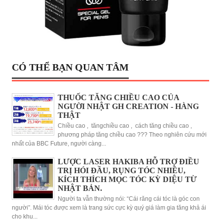
CÓ THỂ BẠN QUAN TÂM
THUỐC TĂNG CHIỀU CAO CỦA
NGƯỜI NHẬT GH CREATION - HÀNG
THẬT
Chiều cao , tăngchiều cao , cách tăng chiều cao ,
phương pháp tăng chiều cao ??? Theo nghiên cứu mới
nhất của BBC Future, người càng...
LƯỢC LASER HAKIBA HỖ TRỢ ĐIỀU
TRỊ HÓI ĐẦU, RỤNG TÓC NHIỀU,
KÍCH THÍCH MỌC TÓC KỲ DIỆU TỪ
NHẬT BẢN.
Người ta vẫn thường nói: “Cái răng cái tóc là góc con
người”. Mái tóc được xem là trang sức cực kỳ quý giá làm gia tăng khả ái
cho khu...