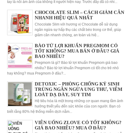
tay là nỗi ám ảnh của không ít người hiện nay. Trước đây đã có nhi...
CHOCOLATE SLIM – CÁCH GIẢM CÂN
NHANH HIỆU QUẢ NHẤT
Chocolate Slim với hương vị Chocolate dễ sử dụng
ngăn ngừa sự hấp thụ các chất béo trong cơ thể, giúp
giảm cân nhanh chóng, an toàn và hiệ...
BÀO TỬ LỢI KHUẨN PREGMOM CÓ
TỐT KHÔNG? MUA BÁN Ở ĐÂU? GIÁ
BAO NHIÊU?
Pregmom là gì? Bào tử lợi khuẩn Pregmom giá bao
nhiêu? Bào tử lợi khuẩn Pregmom có tốt cho trẻ nhỏ
hay không? mua Pregmom ở đâu?...
DETOXIC – PHÒNG CHỐNG KÝ SINH
TRÙNG NGĂN NGỪA UNG THƯ, VIÊM
LOÁT DẠ DÀY, SUY TIM
Hệ tiêu hóa là một trong những cơ quan mang tầm ảnh
hưởng thiết yếu đến sức khỏe của con người. Bạn có
biết rằng 80% hệ thống miễn dịch nằm...
VIÊN UỐNG ZLOVE CÓ TỐT KHÔNG?
GIÁ BAO NHIÊU? MUA Ở ĐÂU?