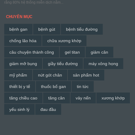
rằng 80% hệ thống miễn dịch nằm...
CHUYÊN MỤC
bệnh gan
bệnh gút
bệnh tiểu đường
chống lão hóa
chữa xương khớp
câu chuyện thành công
gel titan
giảm cân
giảm mỡ bụng
giầy tiểu đường
máy xông họng
mỹ phẩm
nứt gót chân
sản phẩm hot
thiết bị y tế
thuốc bổ gan
tin tức
tăng chiều cao
tăng cân
vảy nến
xương khớp
yếu sinh lý
đau đầu