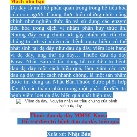
Má
ch nhỏ bạn
Dạ dày là một bộ phận quan trọng trong hệ tiêu hóa
của con người. Chúng thực hiện những chức năng
chính như nghiền thức ăn và sử dụng các enzym
tiêu hóa trong dịch vị nhằm phân hủy thức ăn.
Nhưng đây cũng chính nơi gây nhiều rắc rối cho
chúng ta bởi vì nhiều căn bệnh nguy hiểm có thể
phát sinh tại dạ dày như đau dạ dày, viêm loét hang
vị dạ dày, ung thư dạ dày… Thuốc đau dạ dày
Kowa Nhật Bản có tác dụng hỗ trợ điều trị bệnh
đau dạ dày một cách hiệu quả, làm giảm các cơn
đau dạ dày một cách nhanh chóng, là một sản phẩm
được tin dùng tại Nhật Bản.Thuốc được phối hơp
đầy đủ các thành phần trong một phác đồ điều trị
bệnh viêm loét dạ dày hiệu quả nhất hiện nay.
Thuốc đau dạ dày MMSC Kowa
– Hỗ trợ điều trị bệnh đau dạ dày hiệu quả
Xuất xứ:
Nhật Bản