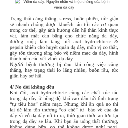
Trạng thái căng thẳng, stress, buồn phiền, tức giận
sẽ nhanh chóng được khuếch tán tới các cơ quan
trong cơ thể, gây ảnh hưởng đến hệ thần kinh thực
vật, làm mất cân bằng cho chức năng dạ dày,
đường ruột; làm tăng tiết axit hydrochloric &
pepsin khiến cho huyết quản dạ dày, môn vị co thắt,
gây tổn thương tầng bảo vệ niêm mạc dạ dày, hình
thành nên các vết vloét dạ dày.
Người bệnh thường bị đau khi công việc căng
thẳng, hay trạng thái lo lắng nhiều, buồn rầu, tức
giận hay sợ hãi.
4/ No đói không đều
Khi đói, axit hydrochloric cùng các chất xúc tác
trong dạ dày ở nồng độ khá cao dẫn tới tình trạng
“tự tiêu hóa” niêm mạc. Nhưng khi ăn quá no thì
lại dễ làm tổn thương “cơ chế” tự bảo vệ của dạ
dày vì vỏ dạ dày nở to ra, thời gian thức ăn lưu lại
trong dạ dày sẽ lâu. Khi bạn ăn uống thất thường,
không đúng bữa, cơ thể không được nghỉ ngơi,