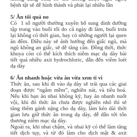
bệnh tật sẽ dễ hình thành và phát lại nhiều lần
5/ Ăn tối quá no
Có 1 số người thường xuyên bổ sung dinh dưỡng
tập trung vào buổi tối do cả ngày đi làm, buổi trưa
lại không có thời gian, hay có những người lại quen
ăn đêm. Điều này sẽ ảnh hưởng đến giấc ngủ, mà
ngủ không an giấc, sẽ dễ tăng cân. Đồng thời, thức
khuya còn có thể kích thích niêm mạc dạ dày bài
tiết quá nhiều axit hydrochloric, dẫn đến viêm loét
dạ dày
6/ Ăn nhanh hoặc vừa ăn vừa xem ti vi
Thức ăn, sau khi đi vào dạ dày sẽ trải qua các giai
đoạn được “ngâm mềm”, nghiền nát, và tiêu hoá.
Nếu khi bạn ăn nhai không kỹ, hay ăn nhanh nuốt
vội, khi đó thức ăn chưa được nghiền nhỏ thì sẽ
tăng thêm gánh nặng cho dạ dày, làm kéo dài thời
gian lưu giữ thức ăn trong dạ dày, dễ dẫn tới tổn
thương niêm mạc dạ dày.
Ngoài ra, khi nhai chậm, và nhai kỹ có thể làm tăng
tiết dịch tụy, và từ đó làm cho dịch mật & axit