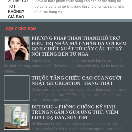
Zlove là thực phẩm chức năng cao cấp có tác dụng hỗ
trợ co tử cung và se khít vùng kín cho phụ nữ, sản phẩm
đã được hàng vạ...
GỢI Ý CHO BẠN
PHƯƠNG PHÁP THẦN THÁNH HỖ TRỢ
ĐIỀU TRỊ NHĂN MẮT NHĂN DA VỚI KEM
GOJI CHIẾT XUẤT TỪ CÂY CẨU TỬ KỲ
NỔI TIẾNG ĐẾN TỪ NGA.
Yếu tố đầu tiên tạo nên một gương mặt đẹp là gương mặt
ấy phải trẻ trung, phải sắc nét. Thế nhưng, ai cũng biết rằng, sự trẻ trung ấy
chẳng ...
THUỐC TĂNG CHIỀU CAO CỦA NGƯỜI
NHẬT GH CREATION - HÀNG THẬT
Chiều cao , tăngchiều cao , cách tăng chiều cao , phương
pháp tăng chiều cao ??? Theo nghiên cứu mới nhất của
BBC Future, người càng...
DETOXIC – PHÒNG CHỐNG KÝ SINH
TRÙNG NGĂN NGỪA UNG THƯ, VIÊM
LOÁT DẠ DÀY, SUY TIM
Hệ tiêu hóa là một trong những cơ quan mang tầm ảnh
hưởng thiết yếu đến sức khỏe của con người. Bạn có biết