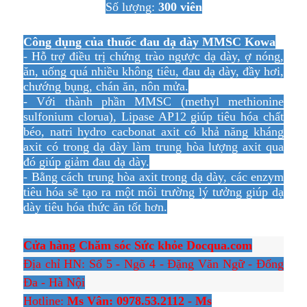
Số lượng:
300 viên
Công dụng của thuốc đau dạ dày MMSC Kowa
- Hỗ trợ điều trị chứng trào ngược dạ dày, ợ nóng,
ăn, uống quá nhiều không tiêu, đau dạ dày, đầy hơi,
chướng bụng, chán ăn, nôn mửa.
- Với thành phần MMSC (methyl methionine
sulfonium clorua), Lipase AP12 giúp tiêu hóa chất
béo, natri hydro cacbonat axit có khả năng kháng
axit có trong dạ dày làm trung hòa lượng axit qua
đó giúp giảm đau dạ dày.
- Bằng cách trung hòa axit trong dạ dày, các enzym
tiêu hóa sẽ tạo ra một môi trường lý tưởng giúp dạ
dày tiêu hóa thức ăn tốt hơn.
Cửa hàng Chăm sóc Sức khỏe Docqua.com
Địa chỉ HN: Số 5 - Ngõ 4 - Đặng Văn Ngữ - Đống
Đa - Hà Nội
Hotline:
Ms Vân: 0978.53.2112 - Ms