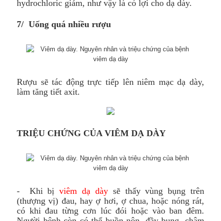
hydrochloric giảm, như vậy là có lợi cho dạ dày.
7/
Uống quá nhiều rượu
Rượu sẽ tác động trực tiếp lên niêm mạc dạ dày,
làm tăng tiết axit.
TRIỆU CHỨNG CỦA VIÊM DẠ DÀY
- Khi bị
viêm dạ dày
sẽ thấy vùng bụng trên
(thượng vị) đau, hay ợ hơi, ợ chua, hoặc nóng rát,
có khi đau từng cơn lúc đói hoặc vào ban đêm.
Người bệnh còn có thể buồn nôn, đầy bụng, chậm