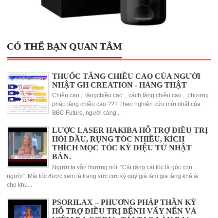
CÓ THỂ BẠN QUAN TÂM
THUỐC TĂNG CHIỀU CAO CỦA NGƯỜI
NHẬT GH CREATION - HÀNG THẬT
Chiều cao , tăngchiều cao , cách tăng chiều cao , phương
pháp tăng chiều cao ??? Theo nghiên cứu mới nhất của
BBC Future, người càng...
LƯỢC LASER HAKIBA HỖ TRỢ ĐIỀU TRỊ
HÓI ĐẦU, RỤNG TÓC NHIỀU, KÍCH
THÍCH MỌC TÓC KỲ DIỆU TỪ NHẬT
BẢN.
Người ta vẫn thường nói: “Cái răng cái tóc là góc con
người”. Mái tóc được xem là trang sức cực kỳ quý giá làm gia tăng khả ái
cho khu...
PSORILAX – PHƯƠNG PHÁP THẦN KỲ
HỖ TRỢ ĐIỀU TRỊ BỆNH VẨY NẾN VÀ