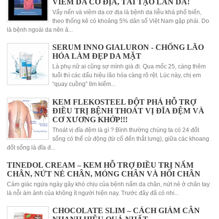
VIÊM DA CƠ ĐỊA, TÁI TẠO LÀN DA!
Vẩy nến và viêm da cơ địa là bệnh da liễu khá phổ biến,
theo thống kê có khoảng 5% dân số Việt Nam gặp phải. Do
là bệnh ngoài da nên ả...
SERUM INNO GIALURON - CHỐNG LÃO
HÓA LÀM ĐẸP DA MẶT
Là phụ nữ ai cũng sợ mình già đi. Qua mốc 25, càng thêm
tuổi thì các dấu hiệu lão hóa càng rõ rệt. Lúc này, chị em
“quay cuồng” tìm kiếm...
KEM FLEKOSTEEL ĐỘT PHÁ HỖ TRỢ
ĐIỀU TRỊ BỆNH THOÁT VỊ ĐĨA ĐỆM VÀ
CƠ XƯƠNG KHỚP!!!
Thoát vị đĩa đệm là gì ? Bình thường chúng ta có 24 đốt
sống có thể cử động (từ cổ đến thắt lưng), giữa các khoang
đốt sống là đĩa đ...
TINEDOL CREAM – KEM HỖ TRỢ ĐIỀU TRỊ NẤM
CHÂN, NỨT NẺ CHÂN, MÓNG CHÂN VÀ HÔI CHÂN
Cảm giác ngứa ngáy gây khó chịu của bệnh nấm da chân, nứt nẻ ở chân tay
là nỗi ám ảnh của không ít người hiện nay. Trước đây đã có nhi...
CHOCOLATE SLIM – CÁCH GIẢM CÂN