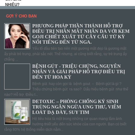
GỢI Ý CHO BẠN
PHƯƠNG PHÁP THẦN THÁNH HỖ TRỢ
ĐIỀU TRỊ NHĂN MẮT NHĂN DA VỚI KEM
GOJI CHIẾT XUẤT TỪ CÂY CẨU TỬ KỲ
NỔI TIẾNG ĐẾN TỪ NGA.
Yếu tố đầu tiên tạo nên một gương mặt đẹp là gương mặt
ấy phải trẻ trung, phải sắc nét. Thế nhưng, ai cũng biết rằng, sự trẻ trung ấy
chẳng ...
BỆNH GÚT - TRIỆU CHỨNG, NGUYÊN
NHÂN VÀ GIẢI PHÁP HỖ TRỢ ĐIỀU TRỊ
ĐẾN TỪ HOA KỲ
Bệnh gút hay còn gọi là bệnh gout – Bệnh gút là gì ?
Triệu chứng bệnh gút ra sao? Dấu hiệu bệnh gút như thế
nào? Hỗ trợ Điều t...
DETOXIC – PHÒNG CHỐNG KÝ SINH
TRÙNG NGĂN NGỪA UNG THƯ, VIÊM
LOÁT DẠ DÀY, SUY TIM
Hệ tiêu hóa là một trong những cơ quan mang tầm ảnh
hưởng thiết yếu đến sức khỏe của con người. Bạn có biết
rằng 80% hệ thống miễn dịch nằm...