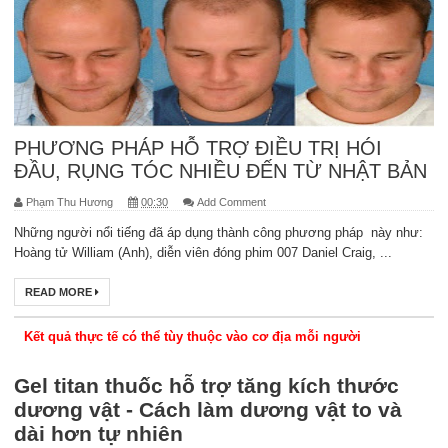
PHƯƠNG PHÁP HỖ TRỢ ĐIỀU TRỊ HÓI
ĐẦU, RỤNG TÓC NHIỀU ĐẾN TỪ NHẬT BẢN
Phạm Thu Hương
00:30
Add Comment
Những người nổi tiếng đã áp dụng thành công phương pháp này như:
Hoàng tử William (Anh), diễn viên đóng phim 007 Daniel Craig, ...
READ MORE
Kết quả thực tế có thể tùy thuộc vào cơ địa mỗi người
Gel titan thuốc hỗ trợ tăng kích thước
dương vật - Cách làm dương vật to và
dài hơn tự nhiên