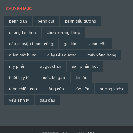
CHUYÊN MỤC
bệnh gan
bệnh gút
bệnh tiểu đường
chống lão hóa
chữa xương khớp
câu chuyện thành công
gel titan
giảm cân
giảm mỡ bụng
giầy tiểu đường
máy xông họng
mỹ phẩm
nứt gót chân
sản phẩm hot
thiết bị y tế
thuốc bổ gan
tin tức
tăng chiều cao
tăng cân
vảy nến
xương khớp
yếu sinh lý
đau đầu