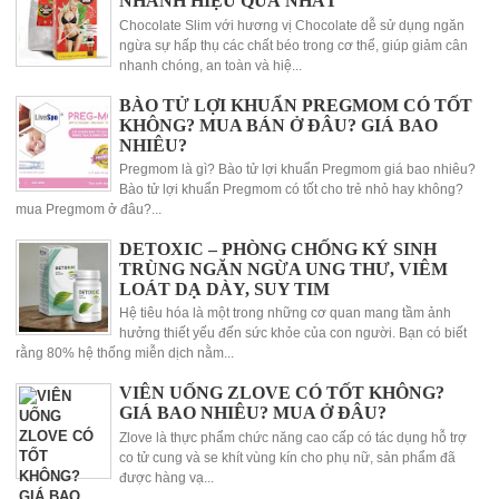
NHANH HIỆU QUẢ NHẤT
Chocolate Slim với hương vị Chocolate dễ sử dụng ngăn
ngừa sự hấp thụ các chất béo trong cơ thể, giúp giảm cân
nhanh chóng, an toàn và hiệ...
BÀO TỬ LỢI KHUẨN PREGMOM CÓ TỐT
KHÔNG? MUA BÁN Ở ĐÂU? GIÁ BAO
NHIÊU?
Pregmom là gì? Bào tử lợi khuẩn Pregmom giá bao nhiêu?
Bào tử lợi khuẩn Pregmom có tốt cho trẻ nhỏ hay không?
mua Pregmom ở đâu?...
DETOXIC – PHÒNG CHỐNG KÝ SINH
TRÙNG NGĂN NGỪA UNG THƯ, VIÊM
LOÁT DẠ DÀY, SUY TIM
Hệ tiêu hóa là một trong những cơ quan mang tầm ảnh
hưởng thiết yếu đến sức khỏe của con người. Bạn có biết
rằng 80% hệ thống miễn dịch nằm...
VIÊN UỐNG ZLOVE CÓ TỐT KHÔNG?
GIÁ BAO NHIÊU? MUA Ở ĐÂU?
Zlove là thực phẩm chức năng cao cấp có tác dụng hỗ trợ
co tử cung và se khít vùng kín cho phụ nữ, sản phẩm đã
được hàng vạ...