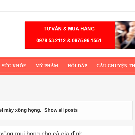
SỨC KHỎE
MỸ PHẨM
HỎI ĐÁP
CÂU CHUYỆN T
el
máy xông họng
.
Show all posts
xông mũi họng cho cả gia đình