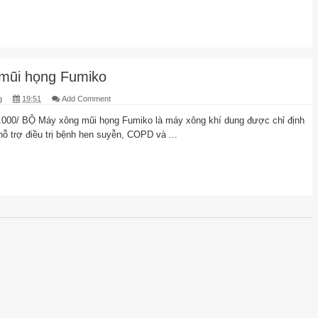
mũi họng Fumiko
g
19:51
Add Comment
.000/ BỘ Máy xông mũi họng Fumiko là máy xông khí dung được chỉ định
hỗ trợ điều trị bệnh hen suyễn, COPD và ...