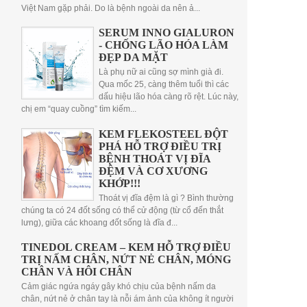
Việt Nam gặp phải. Do là bệnh ngoài da nên ả...
SERUM INNO GIALURON
- CHỐNG LÃO HÓA LÀM
ĐẸP DA MẶT
Là phụ nữ ai cũng sợ mình già đi.
Qua mốc 25, càng thêm tuổi thì các
dấu hiệu lão hóa càng rõ rệt. Lúc này,
chị em “quay cuồng” tìm kiếm...
KEM FLEKOSTEEL ĐỘT
PHÁ HỖ TRỢ ĐIỀU TRỊ
BỆNH THOÁT VỊ ĐĨA
ĐỆM VÀ CƠ XƯƠNG
KHỚP!!!
Thoát vị đĩa đệm là gì ? Bình thường
chúng ta có 24 đốt sống có thể cử động (từ cổ đến thắt
lưng), giữa các khoang đốt sống là đĩa đ...
TINEDOL CREAM – KEM HỖ TRỢ ĐIỀU
TRỊ NẤM CHÂN, NỨT NẺ CHÂN, MÓNG
CHÂN VÀ HÔI CHÂN
Cảm giác ngứa ngáy gây khó chịu của bệnh nấm da
chân, nứt nẻ ở chân tay là nỗi ám ảnh của không ít người