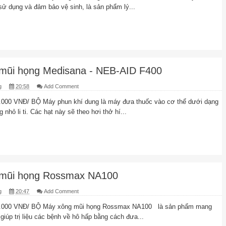
sử dụng và đảm bảo vệ sinh, là sản phẩm lý...
mũi họng Medisana - NEB-AID F400
g
20:58
Add Comment
.000 VNĐ/ BỘ Máy phun khí dung là máy đưa thuốc vào cơ thể dưới dạng
nhỏ li ti. Các hạt này sẽ theo hơi thở hí...
mũi họng Rossmax NA100
g
20:47
Add Comment
0.000 VNĐ/ BỘ Máy xông mũi họng Rossmax NA100 là sản phẩm mang
iúp trị liệu các bệnh về hô hấp bằng cách đưa...