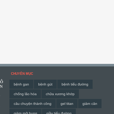
CHUYÊN MỤC
HỖ
bệnh gan
bệnh gút
bệnh tiểu đường
ĂN
chống lão hóa
chữa xương khớp
G
câu chuyện thành công
gel titan
giảm cân
à
giảm mỡ bụng
giầy tiểu đường