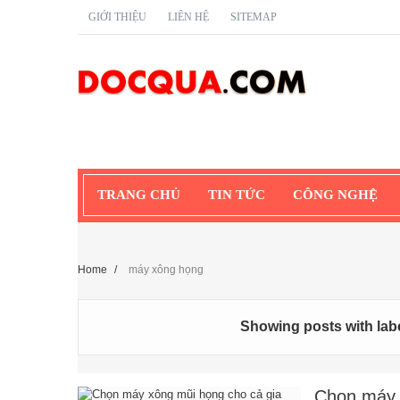
GIỚI THIỆU
LIÊN HỆ
SITEMAP
TRANG CHỦ
TIN TỨC
CÔNG NGHỆ
Home
/
máy xông họng
Showing posts with lab
Chọn máy 