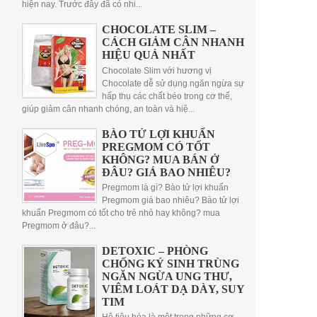
hiện nay. Trước đây đã có nhi...
CHOCOLATE SLIM –
CÁCH GIẢM CÂN NHANH
HIỆU QUẢ NHẤT
Chocolate Slim với hương vị
Chocolate dễ sử dụng ngăn ngừa sự
hấp thụ các chất béo trong cơ thể,
giúp giảm cân nhanh chóng, an toàn và hiệ...
BÀO TỬ LỢI KHUẨN
PREGMOM CÓ TỐT
KHÔNG? MUA BÁN Ở
ĐÂU? GIÁ BAO NHIÊU?
Pregmom là gì? Bào tử lợi khuẩn
Pregmom giá bao nhiêu? Bào tử lợi
khuẩn Pregmom có tốt cho trẻ nhỏ hay không? mua
Pregmom ở đâu?...
DETOXIC – PHÒNG
CHỐNG KÝ SINH TRÙNG
NGĂN NGỪA UNG THƯ,
VIÊM LOÁT DẠ DÀY, SUY
TIM