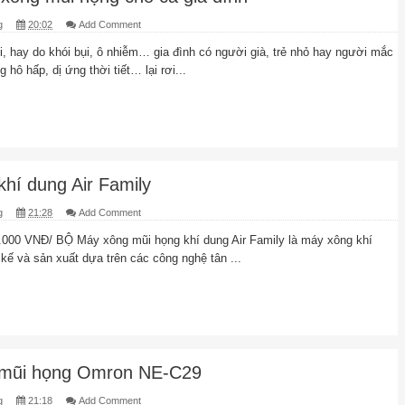
g
20:02
Add Comment
ổi, hay do khói bụi, ô nhiễm… gia đình có người già, trẻ nhỏ hay người mắc
hô hấp, dị ứng thời tiết… lại rơi...
hí dung Air Family
g
21:28
Add Comment
000 VNĐ/ BỘ Máy xông mũi họng khí dung Air Family là máy xông khí
kế và sản xuất dựa trên các công nghệ tân ...
mũi họng Omron NE-C29
g
21:18
Add Comment