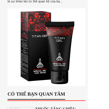
là sự khéo léo tư thế quan hệ của bạ...
CÓ THỂ BẠN QUAN TÂM
THUỐC TĂNG CHIỀU