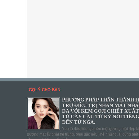
GỢI Ý CHO BẠN
PHƯƠNG PHÁP THẦN THÁNH 
TRỢ ĐIỀU TRỊ NHĂN MẮT NH
DA VỚI KEM GOJI CHIẾT XUẤT
TỪ CÂY CẨU TỬ KỲ NỔI TIẾN
ĐẾN TỪ NGA.
Yếu tố đầu tiên tạo nên một gương mặt đẹp l
gương mặt ấy phải trẻ trung, phải sắc nét. Thế nhưng, ai cũng biết