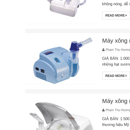
không nóng, dễ 
READ MORE
Máy xông 
Phạm Thu Hươn
GIÁ BÁN: 1.000
những hạt sương 
READ MORE
Máy xông 
Phạm Thu Hươn
GIÁ BÁN: 1.50
thương hiệu Mỹ g