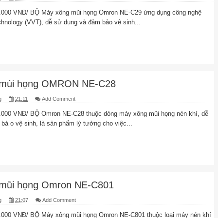
.000 VNĐ/ BỘ Máy xông mũi họng Omron NE-C29 ứng dụng công nghệ
echnology (VVT), dễ sử dụng và đảm bảo vệ sinh...
 múi họng OMRON NE-C28
g
21:11
Add Comment
.000 VNĐ/ BỘ Omron NE-C28 thuộc dòng máy xông mũi họng nén khí, dễ
bả o vệ sinh, là sản phẩm lý tưởng cho việc...
mũi họng Omron NE-C801
g
21:07
Add Comment
.000 VNĐ/ BỘ Máy xông mũi họng Omron NE-C801 thuộc loại máy nén khí