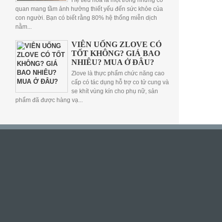
Hệ tiêu hóa là một trong những cơ
quan mang tầm ảnh hưởng thiết yếu đến sức khỏe của
con người. Bạn có biết rằng 80% hệ thống miễn dịch
nằm...
VIÊN UỐNG ZLOVE CÓ
TỐT KHÔNG? GIÁ BAO
NHIÊU? MUA Ở ĐÂU?
Zlove là thực phẩm chức năng cao
cấp có tác dụng hỗ trợ co tử cung và
se khít vùng kín cho phụ nữ, sản
phẩm đã được hàng vạ...