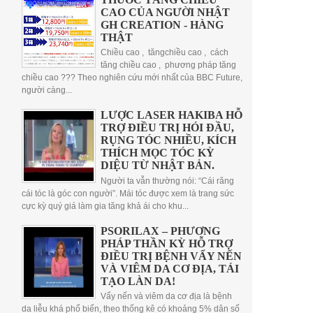
CAO CỦA NGƯỜI NHẬT
GH CREATION - HÀNG
THẬT
Chiều cao , tăngchiều cao , cách
tăng chiều cao , phương pháp tăng
chiều cao ??? Theo nghiên cứu mới nhất của BBC Future,
người càng...
LƯỢC LASER HAKIBA HỖ
TRỢ ĐIỀU TRỊ HÓI ĐẦU,
RỤNG TÓC NHIỀU, KÍCH
THÍCH MỌC TÓC KỲ
DIỆU TỪ NHẬT BẢN.
Người ta vẫn thường nói: “Cái răng
cái tóc là góc con người”. Mái tóc được xem là trang sức
cực kỳ quý giá làm gia tăng khả ái cho khu...
PSORILAX – PHƯƠNG
PHÁP THẦN KỲ HỖ TRỢ
ĐIỀU TRỊ BỆNH VẨY NẾN
VÀ VIÊM DA CƠ ĐỊA, TÁI
TẠO LÀN DA!
Vẩy nến và viêm da cơ địa là bệnh
da liễu khá phổ biến, theo thống kê có khoảng 5% dân số