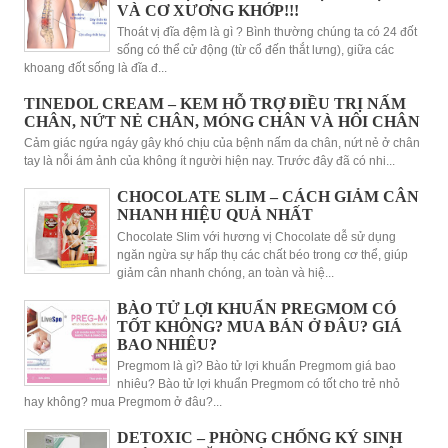
VÀ CƠ XƯƠNG KHỚP!!!
Thoát vị đĩa đệm là gì ? Bình thường chúng ta có 24 đốt
sống có thể cử động (từ cổ đến thắt lưng), giữa các
khoang đốt sống là đĩa đ...
TINEDOL CREAM – KEM HỖ TRỢ ĐIỀU TRỊ NẤM
CHÂN, NỨT NẺ CHÂN, MÓNG CHÂN VÀ HÔI CHÂN
Cảm giác ngứa ngáy gây khó chịu của bệnh nấm da chân, nứt nẻ ở chân
tay là nỗi ám ảnh của không ít người hiện nay. Trước đây đã có nhi...
CHOCOLATE SLIM – CÁCH GIẢM CÂN
NHANH HIỆU QUẢ NHẤT
Chocolate Slim với hương vị Chocolate dễ sử dụng
ngăn ngừa sự hấp thụ các chất béo trong cơ thể, giúp
giảm cân nhanh chóng, an toàn và hiệ...
BÀO TỬ LỢI KHUẨN PREGMOM CÓ
TỐT KHÔNG? MUA BÁN Ở ĐÂU? GIÁ
BAO NHIÊU?
Pregmom là gì? Bào tử lợi khuẩn Pregmom giá bao
nhiêu? Bào tử lợi khuẩn Pregmom có tốt cho trẻ nhỏ
hay không? mua Pregmom ở đâu?...
DETOXIC – PHÒNG CHỐNG KÝ SINH