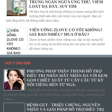
TRÙNG NGĂN NGỪA UNG THƯ, VIÊM
LOÁT DẠ DÀY, SUY TIM
Hệ tiêu hóa là một trong những cơ quan mang tầm ảnh
hưởng thiết yếu đến sức khỏe của con người. Bạn có
biết rằng 80% hệ thống miễn dịch nằm...
VIÊN UỐNG ZLOVE CÓ TỐT KHÔNG?
GIÁ BAO NHIÊU? MUA Ở ĐÂU?
Zlove là thực phẩm chức năng cao cấp có tác dụng hỗ
trợ co tử cung và se khít vùng kín cho phụ nữ, sản phẩm
đã được hàng vạ...
GỢI Ý CHO BẠN
PHƯƠNG PHÁP THẦN THÁNH HỖ TRỢ
ĐIỀU TRỊ NHĂN MẮT NHĂN DA VỚI KEM
GOJI CHIẾT XUẤT TỪ CÂY CẨU TỬ KỲ
NỔI TIẾNG ĐẾN TỪ NGA.
Yếu tố đầu tiên tạo nên một gương mặt đẹp là gương mặt
ấy phải trẻ trung, phải sắc nét. Thế nhưng, ai cũng biết rằng, sự trẻ trung ấy
chẳng ...
BỆNH GÚT - TRIỆU CHỨNG, NGUYÊN
NHÂN VÀ GIẢI PHÁP HỖ TRỢ ĐIỀU TRỊ