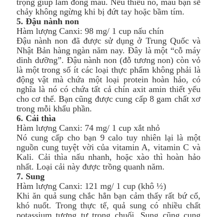
trọng giúp làm đông máu. Nếu thiếu nó, máu bạn sẽ
chảy không ngừng khi bị đứt tay hoặc bầm tím.
5. Đậu nành non
Hàm lượng Canxi: 98 mg/ 1 cup nấu chín
Đậu nành non đã được sử dụng ở Trung Quốc và
Nhật Bản hàng ngàn năm nay. Đây là một “cỗ máy
dinh dưỡng”. Đậu nành non (đỗ tương non) còn vỏ
là một trong số ít các loại thực phẩm không phải là
động vật mà chứa một loại protein hoàn hảo, có
nghĩa là nó có chứa tất cả chín axit amin thiết yếu
cho cơ thể. Bạn cũng được cung cấp 8 gam chất xơ
trong mỗi khẩu phần.
6. Cải thìa
Hàm lượng Canxi: 74 mg/ 1 cup xắt nhỏ
Nó cung cấp cho bạn 9 calo tuy nhiên lại là một
nguồn cung tuyệt vời của vitamin A, vitamin C và
Kali. Cải thìa nấu nhanh, hoặc xào thì hoàn hảo
nhất. Loại cải này được trồng quanh năm.
7. Sung
Hàm lượng Canxi: 121 mg/ 1 cup (khô ½)
Khi ăn quả sung chắc hẳn bạn cảm thấy rất bứ cổ,
khó nuốt. Trong thực tế, quả sung có nhiều chất
potassium tương tự trong chuối. Sung cũng cung