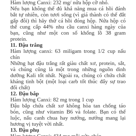
Hàm lượng Canxi: 232 mg/ nửa hộp cỡ nhỏ.
Nếu bạn không thể đủ khả năng mua cá hồi đánh
bắt tự nhiên, còn tươi sống (vì giá thành có thể đắt
gấp đôi) thì hãy thử cá hồi đóng hộp. Nửa hộp có
thể cung cấp 44% nhu cầu canxi hàng ngày của
bạn, cũng như một con số khổng lồ 38 gram
protein.
11. Đậu trắng
Hàm lượng canxi: 63 miligam trong 1/2 cup nấu
chín
Những hạt đậu trắng rất giàu chất xơ, protein, sắt,
và chúng cũng là một trong những nguồn dinh
dưỡng Kali tốt nhất. Ngoài ra, chúng có chứa chất
kháng tinh bột (một loại carb tốt thúc đẩy sự trao
đổi chất)
12. Đậu bắp
Hàm lượng Canxi: 82 mg trong 1 cup
Đậu bắp chứa chất xơ không hòa tan chống táo
bón, cũng như vitamin B6 và folate. Bạn có thể
luộc, nấu canh chua hay nướng, nướng mang lại
hương vị tuyệt vời nhất.
13. Đậu phụ