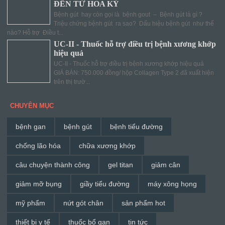
ĐẾN TỪ HOA KỲ
Bệnh gút hay còn gọi là bệnh gout – Bệnh gút là gì ?
Triệu chứng bệnh gút ra sao? Dấu hiệu bệnh gút như thế
nào? Hỗ trợ Điều t...
UC-II - Thuốc hỗ trợ điều trị bệnh xương khớp
hiệu quả
UC-II - Thuốc hỗ trợ điều trị bệnh xương khớp hiệu quả
GIÁ BÁN: 750.000 đồng/ hộp Collagen Type 2 đã xuất hiện
trên thị trườ...
CHUYÊN MỤC
bệnh gan
bệnh gút
bệnh tiểu đường
chống lão hóa
chữa xương khớp
câu chuyện thành công
gel titan
giảm cân
giảm mỡ bụng
giầy tiểu đường
máy xông họng
mỹ phẩm
nứt gót chân
sản phẩm hot
thiết bị y tế
thuốc bổ gan
tin tức