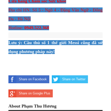
Cửa hàng Chăm sóc Sức khỏe
Địa chỉ HN: Số 5 - Ngõ 4 - Đặng Văn Ngữ - Đống
Đa - Hà Nội
Hotline:
0949.522.368
Lưu ý: Cầu thủ số 1 thế giới Messi cũng đã sử
dụng phương pháp này!
Share on Facebook
Share on Twitter
Share on Google Plus
About Phạm Thu Hương