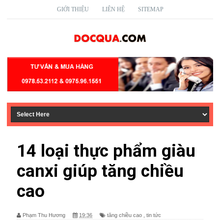
GIỚI THIỆU
LIÊN HỆ
SITEMAP
14 loại thực phẩm giàu
canxi giúp tăng chiều
cao
Phạm Thu Hương
19:36
tăng chiều cao
,
tin tức