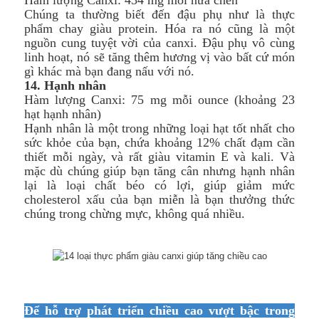
Hàm lượng Canxi: 434 mg mỗi nửa chén
Chúng ta thường biết đến đậu phụ như là thực
phẩm chay giàu protein. Hóa ra nó cũng là một
nguồn cung tuyệt vời của canxi. Đậu phụ vô cùng
linh hoạt, nó sẽ tăng thêm hương vị vào bất cứ món
gì khác mà bạn đang nấu với nó.
14. Hạnh nhân
Hàm lượng Canxi: 75 mg mỗi ounce (khoảng 23
hạt hạnh nhân)
Hạnh nhân là một trong những loại hạt tốt nhất cho
sức khỏe của bạn, chứa khoảng 12% chất đạm cần
thiết mỗi ngày, và rất giàu vitamin E và kali. Và
mặc dù chúng giúp bạn tăng cân nhưng hạnh nhân
lại là loại chất béo có lợi, giúp giảm mức
cholesterol xấu của bạn miễn là bạn thưởng thức
chúng trong chừng mực, không quá nhiều.
Để hỗ trợ phát triển chiều cao vượt bậc trong