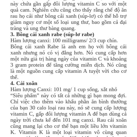
này chứa gần gấp đôi lượng vitamin C so với một
quả cam. Nghiên cứu cũng cho thấy rằng chế độ ăn
rau họ cải như bông cải xanh (súp-lơ) có thể hỗ trợ
giảm nguy cơ một số loại ung thư, bao gồm cả đại
tràng và ung thư bàng quang.
3. Bông cải xanh rabe (súp-lơ rabe)
Hàm lượng canxi: 100 milligrams/ 2/3 cup chín.
Bông cải xanh Rabe là anh em họ với bông cải
xanh nhưng nó có vị đắng hơn. Nó cung cấp hơn
một nửa giá trị hàng ngày của vitamin C và khoảng
3 gram protein để tăng cường miễn dịch. Nó cũng
là một nguồn cung cấp vitamin A tuyệt vời cho cơ
thể.
4. Cải xoăn
Hàm lượng Canxi: 101 mg/ 1 cup sống, xắt nhỏ
“Siêu phẩm” này có tất cả những gì bạn mong đợi.
Chỉ việc cho thêm vào khẩu phần ăn bình thường
của bạn 30 calo loại rau này, nó sẽ cung cấp lượng
vitamin C, gấp đôi lượng vitamin A để bạn dùng cả
ngày trời chưa kể đến 101 mg canxi. Rau cải xoăn
cũng mang lại cho cơ thể bạn một liều lớn vitamin
K. Vitamin K là một loại vitamin vô cùng quan