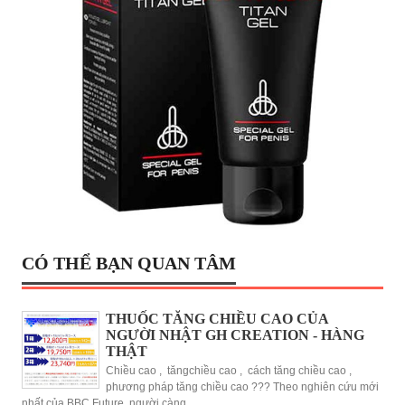
CÓ THỂ BẠN QUAN TÂM
THUỐC TĂNG CHIỀU CAO CỦA
NGƯỜI NHẬT GH CREATION - HÀNG
THẬT
Chiều cao , tăngchiều cao , cách tăng chiều cao ,
phương pháp tăng chiều cao ??? Theo nghiên cứu mới
nhất của BBC Future, người càng...