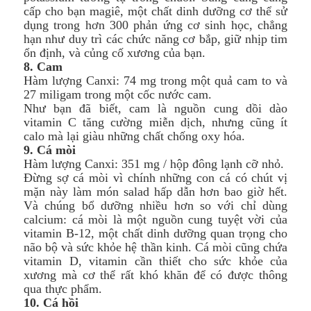
cấp cho bạn magiê, một chất dinh dưỡng cơ thể sử
dụng trong hơn 300 phản ứng cơ sinh học, chẳng
hạn như duy trì các chức năng cơ bắp, giữ nhịp tim
ổn định, và củng cố xương của bạn.
8. Cam
Hàm lượng Canxi: 74 mg trong một quả cam to và
27 miligam trong một cốc nước cam.
Như bạn đã biết, cam là nguồn cung dồi dào
vitamin C tăng cường miễn dịch, nhưng cũng ít
calo mà lại giàu những chất chống oxy hóa.
9. Cá mòi
Hàm lượng Canxi: 351 mg / hộp đông lạnh cỡ nhỏ.
Đừng sợ cá mòi vì chính những con cá có chút vị
mặn này làm món salad hấp dẫn hơn bao giờ hết.
Và chúng bổ dưỡng nhiều hơn so với chỉ dùng
calcium: cá mòi là một nguồn cung tuyệt vời của
vitamin B-12, một chất dinh dưỡng quan trọng cho
não bộ và sức khỏe hệ thần kinh. Cá mòi cũng chứa
vitamin D, vitamin cần thiết cho sức khỏe của
xương mà cơ thể rất khó khăn để có được thông
qua thực phẩm.
10. Cá hồi