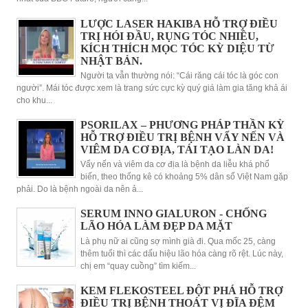
LƯỢC LASER HAKIBA HỖ TRỢ ĐIỀU
TRỊ HÓI ĐẦU, RỤNG TÓC NHIỀU,
KÍCH THÍCH MỌC TÓC KỲ DIỆU TỪ
NHẬT BẢN.
Người ta vẫn thường nói: “Cái răng cái tóc là góc con
người”. Mái tóc được xem là trang sức cực kỳ quý giá làm gia tăng khả ái
cho khu...
PSORILAX – PHƯƠNG PHÁP THẦN KỲ
HỖ TRỢ ĐIỀU TRỊ BỆNH VẨY NẾN VÀ
VIÊM DA CƠ ĐỊA, TÁI TẠO LÀN DA!
Vẩy nến và viêm da cơ địa là bệnh da liễu khá phổ
biến, theo thống kê có khoảng 5% dân số Việt Nam gặp
phải. Do là bệnh ngoài da nên ả...
SERUM INNO GIALURON - CHỐNG
LÃO HÓA LÀM ĐẸP DA MẶT
Là phụ nữ ai cũng sợ mình già đi. Qua mốc 25, càng
thêm tuổi thì các dấu hiệu lão hóa càng rõ rệt. Lúc này,
chị em “quay cuồng” tìm kiếm...
KEM FLEKOSTEEL ĐỘT PHÁ HỖ TRỢ
ĐIỀU TRỊ BỆNH THOÁT VỊ ĐĨA ĐỆM