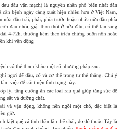
 đau đầu vận mạch) là nguyên nhân phổ biến nhất dẫn
à căn bệnh ngày càng xuất hiện nhiều hơn ở Việt Nam,
 nửa đầu trái, phải, phía trước hoặc nhức nửa đầu phía
ơn đau nhói, giật thon thót ở nửa đầu, có thể lan sang
 dài 4-72h, thường kèm theo triệu chứng buồn nôn hoặc
lên khi vận động
bệnh có thể tham khảo một số phương pháp sau.
ỉ ngơi để đầu, cổ và cơ thể trong tư thế thẳng. Chú ý
làm việc để cải thiện tình trạng này.
ợp lý, tăng cường ăn các loại rau quả giúp tăng sức đề
ng sắt và dưỡng chất.
ài và vận động, không nên ngồi một chỗ, đặc biệt là
ều giờ.
h kiệt quệ cả tinh thần lẫn thể chất, do đó thuốc Tây là
ắt cơn đau nhanh chóng. Tuy nhiên,
thuốc giảm đau đầu