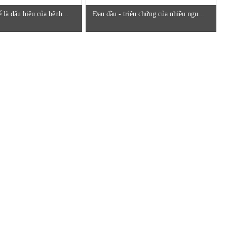
 là dấu hiệu của bệnh...
Đau đầu - triệu chứng của nhiều ngu...