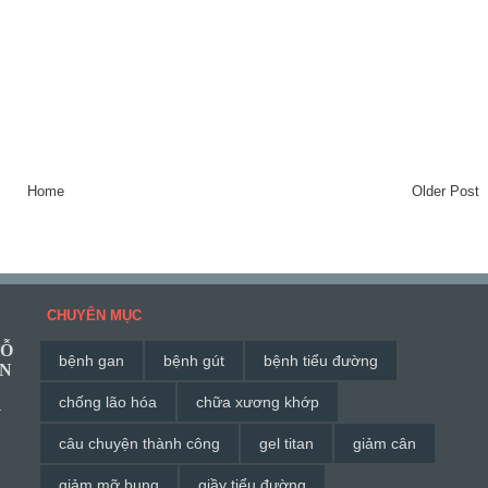
Home
Older Post
CHUYÊN MỤC
HỖ
bệnh gan
bệnh gút
bệnh tiểu đường
ĂN
chống lão hóa
chữa xương khớp
G
câu chuyện thành công
gel titan
giảm cân
à
giảm mỡ bụng
giầy tiểu đường