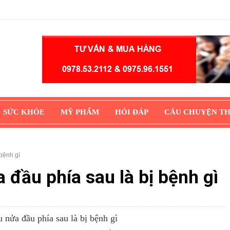
SỨC KHỎE
MỸ PHẨM
HỎI ĐÁP
CÂU CHUYỆN T
bệnh gì
 đầu phía sau là bị bệnh gì