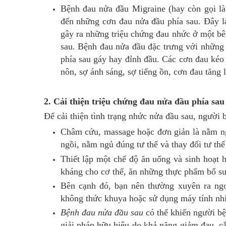
Bệnh đau nửa đầu Migraine (hay còn gọi là
đến những cơn đau nửa đầu phía sau. Đây l
gây ra những triệu chứng đau nhức ở một bên
sau. Bệnh đau nửa đầu đặc trưng với những c
phía sau gáy hay đỉnh đầu. Các cơn đau kéo
nôn, sợ ánh sáng, sợ tiếng ồn, cơn đau tăng 
2. Cải thiện triệu chứng đau nửa đầu phía sau
Để cải thiện tình trạng
nhức nửa đầu sau,
người 
Châm cứu, massage hoặc đơn giản là nằm ngh
ngồi, nằm ngủ đúng tư thế và thay đổi tư thế 
Thiết lập một chế độ ăn uống và sinh hoạt h
kháng cho cơ thể, ăn những thực phẩm bổ su
Bên cạnh đó, bạn nên thường xuyên ra ngo
không thức khuya hoặc sử dụng máy tính nhi
Bệnh đau nửa đầu sau
có thể khiến người bện
giải pháp hữu hiệu do khả năng giảm đau, c