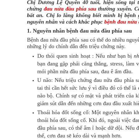
Chị Dương Lệ Quyên 40 tuổi, hiện sống tại 
chứng
đau nửa đầu phía sau
thường xuyên. Cá
bất an. Chị lo lắng không biết mình bị bệnh 
nguyên nhân và cách khắc phục
bệnh đau nửa
1. Nguyên nhân bệnh đau nửa đầu phía sau
Bệnh đau nửa đầu phía sau có thể do nhiều nguy
những lý do chính dẫn đến triệu chứng này.
Do thói quen sinh hoạt : Nếu như bạn bị
n
bạn đang gặp phải căng thẳng, stress, làm
mỏi phần nửa đầu phía sau, đau ê ẩm đầu.
U não: Nếu triệu
chứng đau nửa đầu phía s
tai thì cần hết sức lưu ý vì điều đó có thể l
não bộ. Chính sự có mặt và phát triển của 
giảm sút dẫn đến những cơn đau đầu xuất h
Thoái hóa đốt sống cổ: Một nguyên nhân k
thoái hóa đốt sống cổ. Khi đó, ngoài việc đa
đầu phía sau, có thể âm ỉ hoặc dữ dội. Nếu đ
thế, cơn đau sẽ kéo dài và mạnh hơn.