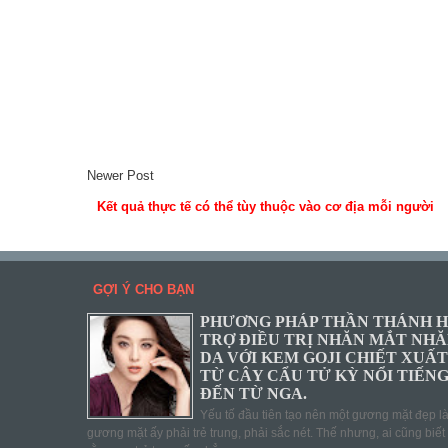
Newer Post
Kết quả thực tế có thể tùy thuộc vào cơ địa mỗi người
GỢI Ý CHO BẠN
PHƯƠNG PHÁP THẦN THÁNH 
TRỢ ĐIỀU TRỊ NHĂN MẮT NH
DA VỚI KEM GOJI CHIẾT XUẤT
TỪ CÂY CẨU TỬ KỲ NỔI TIẾN
ĐẾN TỪ NGA.
Yếu tố đầu tiên tạo nên một gương mặt đẹp l
gương mặt ấy phải trẻ trung, phải sắc nét. Thế nhưng, ai cũng biết