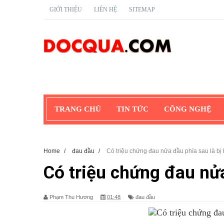
GIỚI THIỆU
LIÊN HỆ
SITEMAP
TRANG CHỦ
TIN TỨC
CÔNG NGHỆ
Home
/
đau đầu
/
Có triệu chứng đau nửa đầu phía sau là bị 
Có triệu chứng đau nửa
Phạm Thu Hương
01:48
đau đầu