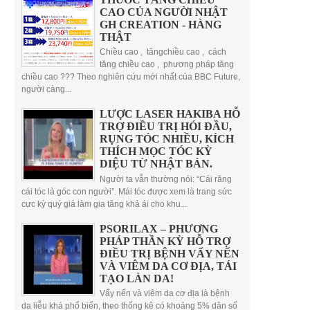
CAO CỦA NGƯỜI NHẬT
GH CREATION - HÀNG
THẬT
Chiều cao , tăngchiều cao , cách
tăng chiều cao , phương pháp tăng
chiều cao ??? Theo nghiên cứu mới nhất của BBC Future,
người càng...
LƯỢC LASER HAKIBA HỖ
TRỢ ĐIỀU TRỊ HÓI ĐẦU,
RỤNG TÓC NHIỀU, KÍCH
THÍCH MỌC TÓC KỲ
DIỆU TỪ NHẬT BẢN.
Người ta vẫn thường nói: “Cái răng
cái tóc là góc con người”. Mái tóc được xem là trang sức
cực kỳ quý giá làm gia tăng khả ái cho khu...
PSORILAX – PHƯƠNG
PHÁP THẦN KỲ HỖ TRỢ
ĐIỀU TRỊ BỆNH VẨY NẾN
VÀ VIÊM DA CƠ ĐỊA, TÁI
TẠO LÀN DA!
Vẩy nến và viêm da cơ địa là bệnh
da liễu khá phổ biến, theo thống kê có khoảng 5% dân số