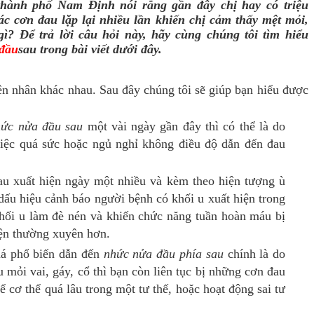
thành phố Nam Định nói rằng gần đây chị hay có triệu
c cơn đau lặp lại nhiều lần khiến chị cảm thấy mệt mỏi,
gì? Để trả lời câu hỏi này, hãy cùng chúng tôi tìm hiểu
 đầu
sau trong bài viết dưới đây.
ên nhân khác nhau. Sau đây chúng tôi sẽ giúp bạn hiểu được
hức nửa đầu sau
một vài ngày gần đây thì có thể là do
 việc quá sức hoặc ngủ nghỉ không điều độ dẫn đến đau
au xuất hiện ngày một nhiều và kèm theo hiện tượng ù
à dấu hiệu cảnh báo người bệnh có khối u xuất hiện trong
khối u làm đè nén và khiến chức năng tuần hoàn máu bị
iện thường xuyên hơn.
há phổ biến dẫn đến
nhức nửa đầu
phía sau
chính là do
u mỏi vai, gáy, cổ thì bạn còn liên tục bị những cơn đau
ể cơ thể quá lâu trong một tư thế, hoặc hoạt động sai tư