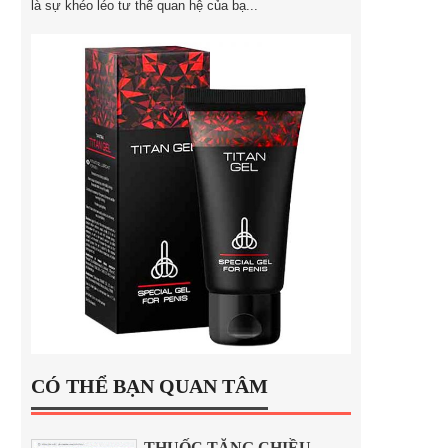
là sự khéo léo tư thế quan hệ của bạ...
CÓ THỂ BẠN QUAN TÂM
THUỐC TĂNG CHIỀU