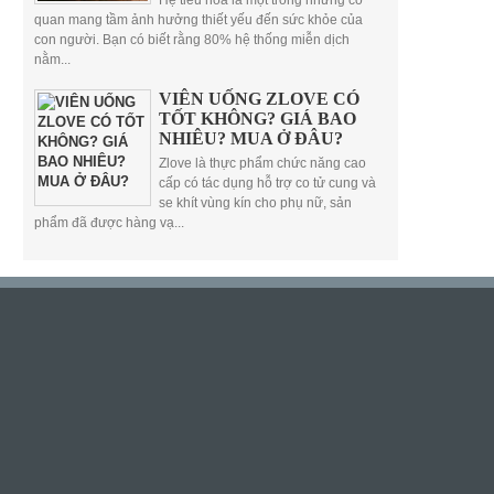
Hệ tiêu hóa là một trong những cơ
quan mang tầm ảnh hưởng thiết yếu đến sức khỏe của
con người. Bạn có biết rằng 80% hệ thống miễn dịch
nằm...
VIÊN UỐNG ZLOVE CÓ
TỐT KHÔNG? GIÁ BAO
NHIÊU? MUA Ở ĐÂU?
Zlove là thực phẩm chức năng cao
cấp có tác dụng hỗ trợ co tử cung và
se khít vùng kín cho phụ nữ, sản
phẩm đã được hàng vạ...