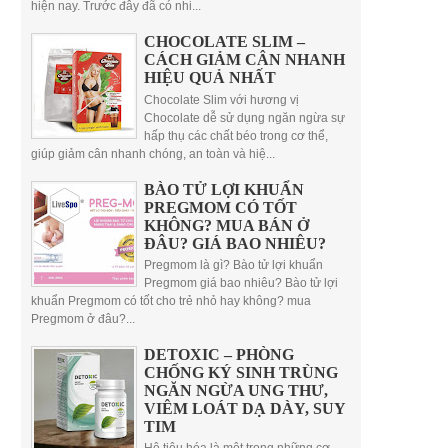
hiện nay. Trước đây đã có nhi...
CHOCOLATE SLIM –
CÁCH GIẢM CÂN NHANH
HIỆU QUẢ NHẤT
Chocolate Slim với hương vị
Chocolate dễ sử dụng ngăn ngừa sự
hấp thụ các chất béo trong cơ thể,
giúp giảm cân nhanh chóng, an toàn và hiệ...
BÀO TỬ LỢI KHUẨN
PREGMOM CÓ TỐT
KHÔNG? MUA BÁN Ở
ĐÂU? GIÁ BAO NHIÊU?
Pregmom là gì? Bào tử lợi khuẩn
Pregmom giá bao nhiêu? Bào tử lợi
khuẩn Pregmom có tốt cho trẻ nhỏ hay không? mua
Pregmom ở đâu?...
DETOXIC – PHÒNG
CHỐNG KÝ SINH TRÙNG
NGĂN NGỪA UNG THƯ,
VIÊM LOÁT DẠ DÀY, SUY
TIM