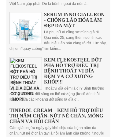
Việt Nam gặp phải. Do là bệnh ngoài da nên ả...
SERUM INNO GIALURON
- CHỐNG LÃO HÓA LÀM
ĐẸP DA MẶT
Là phụ nữ ai cũng sợ mình già đi.
Qua mốc 25, càng thêm tuổi thì các
dấu hiệu lão hóa càng rõ rệt. Lúc này,
chị em “quay cuồng” tìm kiếm...
KEM FLEKOSTEEL ĐỘT
PHÁ HỖ TRỢ ĐIỀU TRỊ
BỆNH THOÁT VỊ ĐĨA
ĐỆM VÀ CƠ XƯƠNG
KHỚP!!!
Thoát vị đĩa đệm là gì ? Bình thường
chúng ta có 24 đốt sống có thể cử động (từ cổ đến thắt
lưng), giữa các khoang đốt sống là đĩa đ...
TINEDOL CREAM – KEM HỖ TRỢ ĐIỀU
TRỊ NẤM CHÂN, NỨT NẺ CHÂN, MÓNG
CHÂN VÀ HÔI CHÂN
Cảm giác ngứa ngáy gây khó chịu của bệnh nấm da
chân, nứt nẻ ở chân tay là nỗi ám ảnh của không ít người