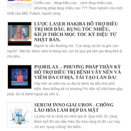
Chiều cao , tăngchiều cao , cách tăng chiều cao ,
phương pháp tăng chiều cao ??? Theo nghiên cứu mới
nhất của BBC Future, người càng...
LƯỢC LASER HAKIBA HỖ TRỢ ĐIỀU
TRỊ HÓI ĐẦU, RỤNG TÓC NHIỀU,
KÍCH THÍCH MỌC TÓC KỲ DIỆU TỪ
NHẬT BẢN.
Người ta vẫn thường nói: “Cái răng cái tóc là góc con
người”. Mái tóc được xem là trang sức cực kỳ quý giá làm gia tăng khả ái
cho khu...
PSORILAX – PHƯƠNG PHÁP THẦN KỲ
HỖ TRỢ ĐIỀU TRỊ BỆNH VẨY NẾN VÀ
VIÊM DA CƠ ĐỊA, TÁI TẠO LÀN DA!
Vẩy nến và viêm da cơ địa là bệnh da liễu khá phổ
biến, theo thống kê có khoảng 5% dân số Việt Nam gặp
phải. Do là bệnh ngoài da nên ả...
SERUM INNO GIALURON - CHỐNG
LÃO HÓA LÀM ĐẸP DA MẶT
Là phụ nữ ai cũng sợ mình già đi. Qua mốc 25, càng
thêm tuổi thì các dấu hiệu lão hóa càng rõ rệt. Lúc này,
chị em “quay cuồng” tìm kiếm...