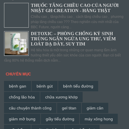
THUỐC TĂNG CHIỀU CAO CỦA NGƯỜI
NHẬT GH CREATION - HÀNG THẬT
Chiều cao , tăngchiều cao , cách tăng chiều cao , phương
pháp tăng chiều cao ??? Theo nghiên cứu mới nhất của
BBC Future, người càng...
DETOXIC – PHÒNG CHỐNG KÝ SINH
TRÙNG NGĂN NGỪA UNG THƯ, VIÊM
LOÁT DẠ DÀY, SUY TIM
Hệ tiêu hóa là một trong những cơ quan mang tầm ảnh
hưởng thiết yếu đến sức khỏe của con người. Bạn có biết
rằng 80% hệ thống miễn dịch nằm...
CHUYÊN MỤC
bệnh gan
bệnh gút
bệnh tiểu đường
chống lão hóa
chữa xương khớp
câu chuyện thành công
gel titan
giảm cân
giảm mỡ bụng
giầy tiểu đường
máy xông họng