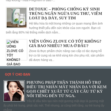
hay không? mua Pregmom ở đâu?...
DETOXIC – PHÒNG CHỐNG KÝ SINH
TRÙNG NGĂN NGỪA UNG THƯ, VIÊM
LOÁT DẠ DÀY, SUY TIM
Hệ tiêu hóa là một trong những cơ quan mang tầm ảnh
hưởng thiết yếu đến sức khỏe của con người. Bạn có
biết rằng 80% hệ thống miễn dịch nằm...
VIÊN UỐNG ZLOVE CÓ TỐT KHÔNG?
GIÁ BAO NHIÊU? MUA Ở ĐÂU?
Zlove là thực phẩm chức năng cao cấp có tác dụng hỗ
trợ co tử cung và se khít vùng kín cho phụ nữ, sản phẩm
đã được hàng vạ...
GỢI Ý CHO BẠN
PHƯƠNG PHÁP THẦN THÁNH HỖ TRỢ
ĐIỀU TRỊ NHĂN MẮT NHĂN DA VỚI KEM
GOJI CHIẾT XUẤT TỪ CÂY CẨU TỬ KỲ
NỔI TIẾNG ĐẾN TỪ NGA.
Yếu tố đầu tiên tạo nên một gương mặt đẹp là gương mặt
ấy phải trẻ trung, phải sắc nét. Thế nhưng, ai cũng biết rằng, sự trẻ trung ấy
chẳng ...