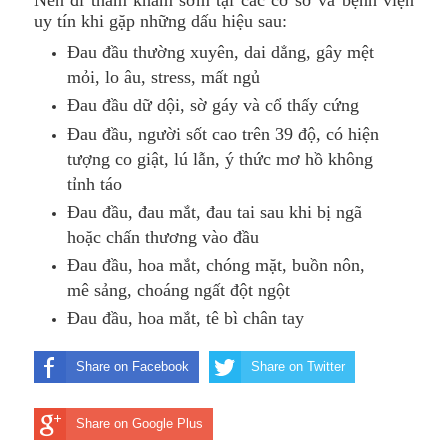
Nên đi thăm khám sớm tại các cơ sở và bệnh viện
uy tín khi gặp những dấu hiệu sau:
Đau đầu thường xuyên, dai dẳng, gây mệt
mỏi, lo âu, stress, mất ngủ
Đau đầu dữ dội, sờ gáy và cổ thấy cứng
Đau đầu, người sốt cao trên 39 độ, có hiện
tượng co giật, lú lẫn, ý thức mơ hồ không
tỉnh táo
Đau đầu, đau mắt, đau tai sau khi bị ngã
hoặc chấn thương vào đầu
Đau đầu, hoa mắt, chóng mặt, buồn nôn,
mê sảng, choáng ngất đột ngột
Đau đầu, hoa mắt, tê bì chân tay
Share on Facebook
Share on Twitter
Share on Google Plus