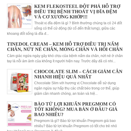
KEM FLEKOSTEEL ĐỘT PHÁ HỖ TRỢ
ĐIỀU TRỊ BỆNH THOÁT VỊ ĐĨA ĐỆM
VÀ CƠ XƯƠNG KHỚP!!!
Thoát vị đĩa đệm là gì ? Bình thường chúng ta có 24 đốt
sống có thể cử động (từ cổ đến thắt lưng), giữa các
khoang đốt sống là đĩa đ...
TINEDOL CREAM – KEM HỖ TRỢ ĐIỀU TRỊ NẤM
CHÂN, NỨT NẺ CHÂN, MÓNG CHÂN VÀ HÔI CHÂN
Cảm giác ngứa ngáy gây khó chịu của bệnh nấm da chân, nứt nẻ ở chân
tay là nỗi ám ảnh của không ít người hiện nay. Trước đây đã có nhi...
CHOCOLATE SLIM – CÁCH GIẢM CÂN
NHANH HIỆU QUẢ NHẤT
Chocolate Slim với hương vị Chocolate dễ sử dụng
ngăn ngừa sự hấp thụ các chất béo trong cơ thể, giúp
giảm cân nhanh chóng, an toàn và hiệ...
BÀO TỬ LỢI KHUẨN PREGMOM CÓ
TỐT KHÔNG? MUA BÁN Ở ĐÂU? GIÁ
BAO NHIÊU?
Pregmom là gì? Bào tử lợi khuẩn Pregmom giá bao
nhiêu? Bào tử lợi khuẩn Pregmom có tốt cho trẻ nhỏ