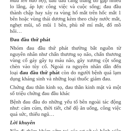
máu lên não bộ
); đau đầu căng thẳng do gặp nhiều
lo lắng, áp lực công việc và cuộc sống; đau đầu
thành chập hay xảy ra vùng hố mắt trên hốc mắt 1
bên hoặc vùng thái dương kèm theo chảy nước mắt,
nghẹt mũi, sổ mũi 1 bên, phù nề mí mắt, đổ mồ
hôi…
Đau đầu thứ phát
Nhóm đau đầu thứ phát thường bắt nguồn từ
nguyên nhân như chấn thương sọ não, chấn thương
vùng cổ gáy gây tụ máu não, gãy xương cột sống
chèn vào tủy cổ. Ngoài ra nguyên nhân dẫn đến
loại
đau đầu thứ phát
còn do người bệnh quá lạm
dụng kháng sinh và những loại thuốc giảm đau.
Chứng đau thần kinh sọ, đau thần kinh mặt và một
số triệu chứng đau đầu khác
Bệnh đau đầu do những yếu tố bên ngoài tác động
như: cảm cúm, thời tiết, chế độ ăn uống, công việc
quá sức, thiếu ngủ…
Lời khuyên