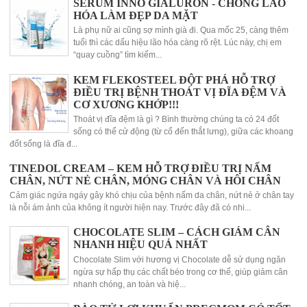
SERUM INNO GIALURON - CHỐNG LÃO
HÓA LÀM ĐẸP DA MẶT
Là phụ nữ ai cũng sợ mình già đi. Qua mốc 25, càng thêm
tuổi thì các dấu hiệu lão hóa càng rõ rệt. Lúc này, chị em
“quay cuồng” tìm kiếm...
KEM FLEKOSTEEL ĐỘT PHÁ HỖ TRỢ
ĐIỀU TRỊ BỆNH THOÁT VỊ ĐĨA ĐỆM VÀ
CƠ XƯƠNG KHỚP!!!
Thoát vị đĩa đệm là gì ? Bình thường chúng ta có 24 đốt
sống có thể cử động (từ cổ đến thắt lưng), giữa các khoang
đốt sống là đĩa đ...
TINEDOL CREAM – KEM HỖ TRỢ ĐIỀU TRỊ NẤM
CHÂN, NỨT NẺ CHÂN, MÓNG CHÂN VÀ HÔI CHÂN
Cảm giác ngứa ngáy gây khó chịu của bệnh nấm da chân, nứt nẻ ở chân tay
là nỗi ám ảnh của không ít người hiện nay. Trước đây đã có nhi...
CHOCOLATE SLIM – CÁCH GIẢM CÂN
NHANH HIỆU QUẢ NHẤT
Chocolate Slim với hương vị Chocolate dễ sử dụng ngăn
ngừa sự hấp thụ các chất béo trong cơ thể, giúp giảm cân
nhanh chóng, an toàn và hiệ...