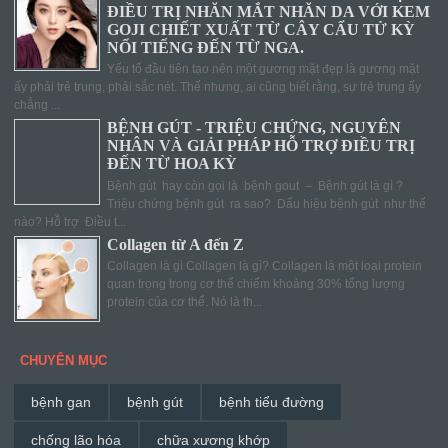
ĐIỀU TRỊ NHĂN MẮT NHĂN DA VỚI KEM
GOJI CHIẾT XUẤT TỪ CÂY CẨU TỬ KỲ
NỔI TIẾNG ĐẾN TỪ NGA.
Yếu tố đầu tiên tạo nên một gương mặt đẹp là gương mặt
ấy phải trẻ trung, phải sắc nét. Thế nhưng, ai cũng biết rằng, sự trẻ trung ấy
chẳng ...
BỆNH GÚT - TRIỆU CHỨNG, NGUYÊN
NHÂN VÀ GIẢI PHÁP HỖ TRỢ ĐIỀU TRỊ
ĐẾN TỪ HOA KỲ
Bệnh gút hay còn gọi là bệnh gout – Bệnh gút là gì ?
Triệu chứng bệnh gút ra sao? Dấu hiệu bệnh gút như thế
nào? Hỗ trợ Điều t...
Collagen từ A đến Z
Collagen là gì Collagen là gì? Collagen là một loại protein
quan trọng trong cơ thể chiếm khoảng 30% tổng lượng
protein của cơ thể. Nó là th...
CHUYÊN MỤC
bệnh gan
bệnh gút
bệnh tiểu đường
chống lão hóa
chữa xương khớp