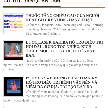
CÓ THỂ BẠN QUAN TÂM
THUỐC TĂNG CHIỀU CAO CỦA NGƯỜI
NHẬT GH CREATION - HÀNG THẬT
Chiều cao , tăngchiều cao , cách tăng chiều cao , phương
pháp tăng chiều cao ??? Theo nghiên cứu mới nhất của
BBC Future, người càng...
LƯỢC LASER HAKIBA HỖ TRỢ ĐIỀU TRỊ
HÓI ĐẦU, RỤNG TÓC NHIỀU, KÍCH
THÍCH MỌC TÓC KỲ DIỆU TỪ NHẬT
BẢN.
Người ta vẫn thường nói: “Cái răng cái tóc là góc con
người”. Mái tóc được xem là trang sức cực kỳ quý giá làm gia tăng khả ái
cho khu...
PSORILAX – PHƯƠNG PHÁP THẦN KỲ
HỖ TRỢ ĐIỀU TRỊ BỆNH VẨY NẾN VÀ
VIÊM DA CƠ ĐỊA, TÁI TẠO LÀN DA!
Vẩy nến và viêm da cơ địa là bệnh da liễu khá phổ biến,
theo thống kê có khoảng 5% dân số Việt Nam gặp phải. Do
là bệnh ngoài da nên ả...