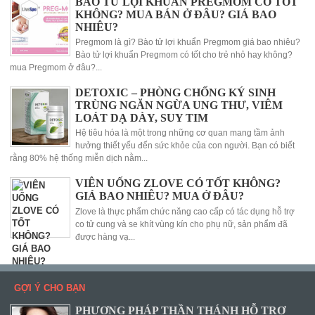
BÀO TỬ LỢI KHUẨN PREGMOM CÓ TỐT
KHÔNG? MUA BÁN Ở ĐÂU? GIÁ BAO
NHIÊU?
Pregmom là gì? Bào tử lợi khuẩn Pregmom giá bao nhiêu?
Bào tử lợi khuẩn Pregmom có tốt cho trẻ nhỏ hay không?
mua Pregmom ở đâu?...
DETOXIC – PHÒNG CHỐNG KÝ SINH
TRÙNG NGĂN NGỪA UNG THƯ, VIÊM
LOÁT DẠ DÀY, SUY TIM
Hệ tiêu hóa là một trong những cơ quan mang tầm ảnh
hưởng thiết yếu đến sức khỏe của con người. Bạn có biết
rằng 80% hệ thống miễn dịch nằm...
VIÊN UỐNG ZLOVE CÓ TỐT KHÔNG?
GIÁ BAO NHIÊU? MUA Ở ĐÂU?
Zlove là thực phẩm chức năng cao cấp có tác dụng hỗ trợ
co tử cung và se khít vùng kín cho phụ nữ, sản phẩm đã
được hàng vạ...
GỢI Ý CHO BẠN
PHƯƠNG PHÁP THẦN THÁNH HỖ TRỢ