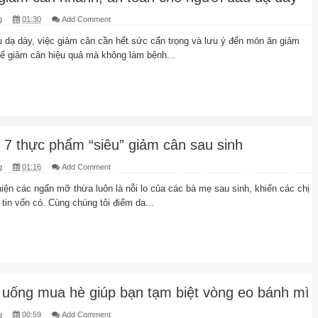
g
01:30
Add Comment
u dạ dày, việc giảm cân cần hết sức cẩn trọng và lưu ý đến món ăn giảm
ể giảm cân hiệu quả mà không làm bệnh...
7 thực phẩm “siêu” giảm cân sau sinh
g
01:16
Add Comment
iện các ngấn mỡ thừa luôn là nỗi lo của các bà mẹ sau sinh, khiến các chị
tin vốn có. Cùng chúng tôi điểm da...
c uống mua hè giúp bạn tạm biệt vòng eo bánh mì
g
00:59
Add Comment