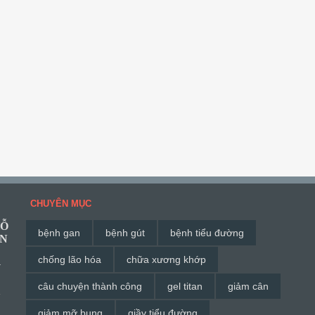
CHUYÊN MỤC
HỖ
bệnh gan
bệnh gút
bệnh tiểu đường
ĂN
chống lão hóa
chữa xương khớp
G
câu chuyện thành công
gel titan
giảm cân
à
giảm mỡ bụng
giầy tiểu đường