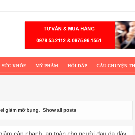
SỨC KHỎE
MỸ PHẨM
HỎI ĐÁP
CÂU CHUYỆN T
bel
giảm mỡ bụng
.
Show all posts
giảm cân nhanh, an toàn cho người đau dạ dày