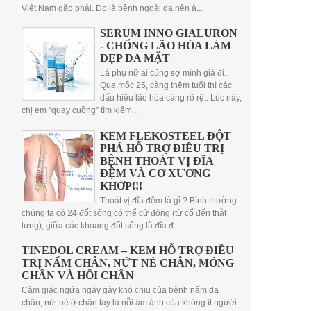
Việt Nam gặp phải. Do là bệnh ngoài da nên ả...
SERUM INNO GIALURON
- CHỐNG LÃO HÓA LÀM
ĐẸP DA MẶT
Là phụ nữ ai cũng sợ mình già đi.
Qua mốc 25, càng thêm tuổi thì các
dấu hiệu lão hóa càng rõ rệt. Lúc này,
chị em “quay cuồng” tìm kiếm...
KEM FLEKOSTEEL ĐỘT
PHÁ HỖ TRỢ ĐIỀU TRỊ
BỆNH THOÁT VỊ ĐĨA
ĐỆM VÀ CƠ XƯƠNG
KHỚP!!!
Thoát vị đĩa đệm là gì ? Bình thường
chúng ta có 24 đốt sống có thể cử động (từ cổ đến thắt
lưng), giữa các khoang đốt sống là đĩa đ...
TINEDOL CREAM – KEM HỖ TRỢ ĐIỀU
TRỊ NẤM CHÂN, NỨT NẺ CHÂN, MÓNG
CHÂN VÀ HÔI CHÂN
Cảm giác ngứa ngáy gây khó chịu của bệnh nấm da
chân, nứt nẻ ở chân tay là nỗi ám ảnh của không ít người