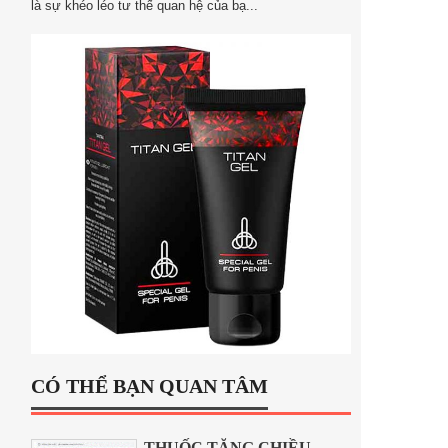
là sự khéo léo tư thế quan hệ của bạ...
CÓ THỂ BẠN QUAN TÂM
THUỐC TĂNG CHIỀU