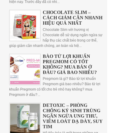
hiện nay. Trước đây đã có nhi...
CHOCOLATE SLIM –
CÁCH GIẢM CÂN NHANH
HIỆU QUẢ NHẤT
Chocolate Slim với hương vị
Chocolate dễ sử dụng ngăn ngừa sự
hấp thụ các chất béo trong cơ thể,
giúp giảm cân nhanh chóng, an toàn và hiệ...
BÀO TỬ LỢI KHUẨN
PREGMOM CÓ TỐT
KHÔNG? MUA BÁN Ở
ĐÂU? GIÁ BAO NHIÊU?
Pregmom là gì? Bào tử lợi khuẩn
Pregmom giá bao nhiêu? Bào tử lợi
khuẩn Pregmom có tốt cho trẻ nhỏ hay không? mua
Pregmom ở đâu?...
DETOXIC – PHÒNG
CHỐNG KÝ SINH TRÙNG
NGĂN NGỪA UNG THƯ,
VIÊM LOÁT DẠ DÀY, SUY
TIM