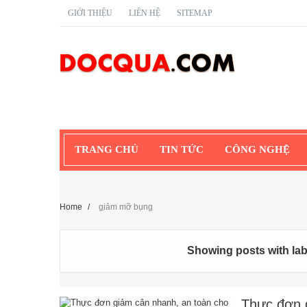
GIỚI THIỆU
LIÊN HỆ
SITEMAP
TRANG CHỦ
TIN TỨC
CÔNG NGHỆ
Home
/
giảm mỡ bụng
Showing posts with la
Thực đơn 