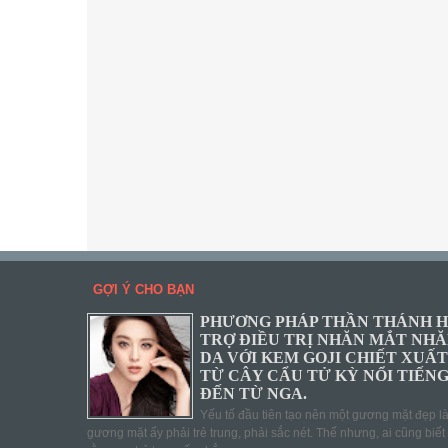
GỢI Ý CHO BẠN
PHƯƠNG PHÁP THẦN THÁNH 
TRỢ ĐIỀU TRỊ NHĂN MẮT NH
DA VỚI KEM GOJI CHIẾT XUẤT
TỪ CÂY CẨU TỬ KỲ NỔI TIẾN
ĐẾN TỪ NGA.
Yếu tố đầu tiên tạo nên một gương mặt đẹp l
gương mặt ấy phải trẻ trung, phải sắc nét. Thế nhưng, ai cũng biết