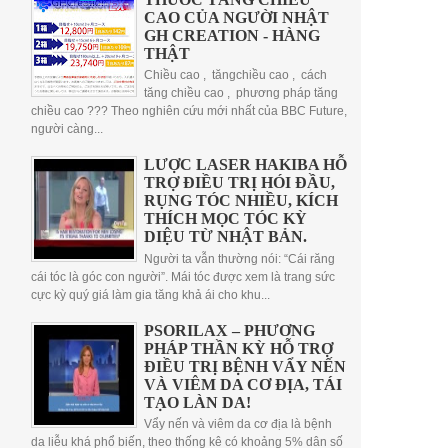
CAO CỦA NGƯỜI NHẬT
GH CREATION - HÀNG
THẬT
Chiều cao , tăngchiều cao , cách
tăng chiều cao , phương pháp tăng
chiều cao ??? Theo nghiên cứu mới nhất của BBC Future,
người càng...
LƯỢC LASER HAKIBA HỖ
TRỢ ĐIỀU TRỊ HÓI ĐẦU,
RỤNG TÓC NHIỀU, KÍCH
THÍCH MỌC TÓC KỲ
DIỆU TỪ NHẬT BẢN.
Người ta vẫn thường nói: “Cái răng
cái tóc là góc con người”. Mái tóc được xem là trang sức
cực kỳ quý giá làm gia tăng khả ái cho khu...
PSORILAX – PHƯƠNG
PHÁP THẦN KỲ HỖ TRỢ
ĐIỀU TRỊ BỆNH VẨY NẾN
VÀ VIÊM DA CƠ ĐỊA, TÁI
TẠO LÀN DA!
Vẩy nến và viêm da cơ địa là bệnh
da liễu khá phổ biến, theo thống kê có khoảng 5% dân số