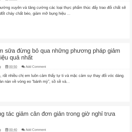
thường xuyên và tăng cường các loại thực phẩm thúc đẩy trao đổi chất sẽ
đốt cháy chất béo, giảm mỡ bụng hiệu ...
m sữa đừng bỏ qua những phương pháp giảm
iệu quả nhất
g
00:50
Add Comment
, rất nhiều chị em luôn cảm thấy tự ti và mặc cảm sự thay đổi vóc dáng.
àn nàn về vòng eo “bánh mỳ”, sồ sề và...
g tác giảm cân đơn giản trong giờ nghỉ trưa
g
00:40
Add Comment