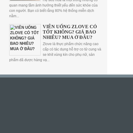
Hệ tiêu hóa là một trong những cơ
quan mang tầm ảnh hưởng thiết yếu đến sức khỏe của
con người. Bạn có biết rằng 80% hệ thống miễn dịch
nằm...
VIÊN UỐNG ZLOVE CÓ
TỐT KHÔNG? GIÁ BAO
NHIÊU? MUA Ở ĐÂU?
Zlove là thực phẩm chức năng cao
cấp có tác dụng hỗ trợ co tử cung và
se khít vùng kín cho phụ nữ, sản
phẩm đã được hàng vạ...