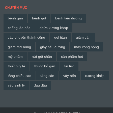
CHUYÊN MỤC
bệnh gan
bệnh gút
bệnh tiểu đường
chống lão hóa
chữa xương khớp
câu chuyện thành công
gel titan
giảm cân
giảm mỡ bụng
giầy tiểu đường
máy xông họng
mỹ phẩm
nứt gót chân
sản phẩm hot
thiết bị y tế
thuốc bổ gan
tin tức
tăng chiều cao
tăng cân
vảy nến
xương khớp
yếu sinh lý
đau đầu