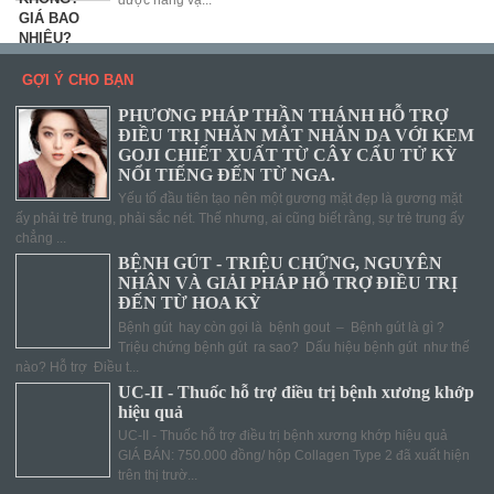
GỢI Ý CHO BẠN
PHƯƠNG PHÁP THẦN THÁNH HỖ TRỢ
ĐIỀU TRỊ NHĂN MẮT NHĂN DA VỚI KEM
GOJI CHIẾT XUẤT TỪ CÂY CẨU TỬ KỲ
NỔI TIẾNG ĐẾN TỪ NGA.
Yếu tố đầu tiên tạo nên một gương mặt đẹp là gương mặt
ấy phải trẻ trung, phải sắc nét. Thế nhưng, ai cũng biết rằng, sự trẻ trung ấy
chẳng ...
BỆNH GÚT - TRIỆU CHỨNG, NGUYÊN
NHÂN VÀ GIẢI PHÁP HỖ TRỢ ĐIỀU TRỊ
ĐẾN TỪ HOA KỲ
Bệnh gút hay còn gọi là bệnh gout – Bệnh gút là gì ?
Triệu chứng bệnh gút ra sao? Dấu hiệu bệnh gút như thế
nào? Hỗ trợ Điều t...
UC-II - Thuốc hỗ trợ điều trị bệnh xương khớp
hiệu quả
UC-II - Thuốc hỗ trợ điều trị bệnh xương khớp hiệu quả
GIÁ BÁN: 750.000 đồng/ hộp Collagen Type 2 đã xuất hiện
trên thị trườ...