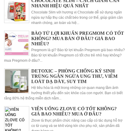
CHOCOLATE SLIM – CÁCH GIẢM CÂN
NHANH HIỆU QUẢ NHẤT
Chocolate Slim với hương vị Chocolate dễ sử dụng ngăn
ngừa sự hấp thụ các chất béo trong cơ thể, giúp giảm cân
nhanh chóng, an toàn và hiệ...
BÀO TỬ LỢI KHUẨN PREGMOM CÓ TỐT
KHÔNG? MUA BÁN Ở ĐÂU? GIÁ BAO
NHIÊU?
Pregmom là gì? Bào tử lợi khuẩn Pregmom giá bao nhiêu?
Bào tử lợi khuẩn Pregmom có tốt cho trẻ nhỏ hay không?
mua Pregmom ở đâu?...
DETOXIC – PHÒNG CHỐNG KÝ SINH
TRÙNG NGĂN NGỪA UNG THƯ, VIÊM
LOÁT DẠ DÀY, SUY TIM
Hệ tiêu hóa là một trong những cơ quan mang tầm ảnh
hưởng thiết yếu đến sức khỏe của con người. Bạn có biết
rằng 80% hệ thống miễn dịch nằm...
VIÊN UỐNG ZLOVE CÓ TỐT KHÔNG?
GIÁ BAO NHIÊU? MUA Ở ĐÂU?
Zlove là thực phẩm chức năng cao cấp có tác dụng hỗ trợ
co tử cung và se khít vùng kín cho phụ nữ, sản phẩm đã
được hàng vạ...