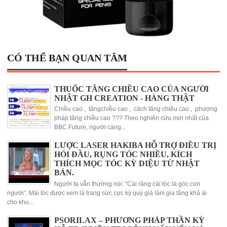
CÓ THỂ BẠN QUAN TÂM
THUỐC TĂNG CHIỀU CAO CỦA NGƯỜI
NHẬT GH CREATION - HÀNG THẬT
Chiều cao , tăngchiều cao , cách tăng chiều cao , phương
pháp tăng chiều cao ??? Theo nghiên cứu mới nhất của
BBC Future, người càng...
LƯỢC LASER HAKIBA HỖ TRỢ ĐIỀU TRỊ
HÓI ĐẦU, RỤNG TÓC NHIỀU, KÍCH
THÍCH MỌC TÓC KỲ DIỆU TỪ NHẬT
BẢN.
Người ta vẫn thường nói: “Cái răng cái tóc là góc con
người”. Mái tóc được xem là trang sức cực kỳ quý giá làm gia tăng khả ái
cho khu...
PSORILAX – PHƯƠNG PHÁP THẦN KỲ