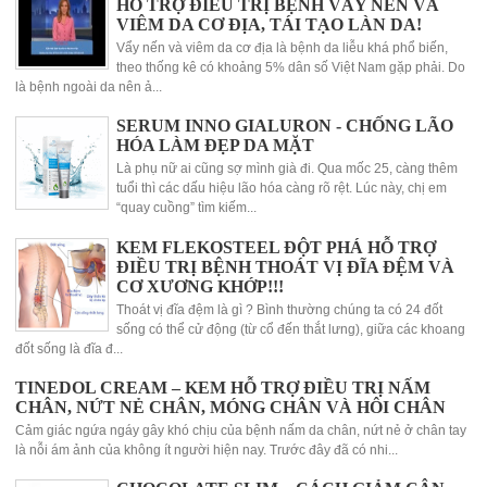
HỖ TRỢ ĐIỀU TRỊ BỆNH VẨY NẾN VÀ
VIÊM DA CƠ ĐỊA, TÁI TẠO LÀN DA!
Vẩy nến và viêm da cơ địa là bệnh da liễu khá phổ biến,
theo thống kê có khoảng 5% dân số Việt Nam gặp phải. Do
là bệnh ngoài da nên ả...
SERUM INNO GIALURON - CHỐNG LÃO
HÓA LÀM ĐẸP DA MẶT
Là phụ nữ ai cũng sợ mình già đi. Qua mốc 25, càng thêm
tuổi thì các dấu hiệu lão hóa càng rõ rệt. Lúc này, chị em
“quay cuồng” tìm kiếm...
KEM FLEKOSTEEL ĐỘT PHÁ HỖ TRỢ
ĐIỀU TRỊ BỆNH THOÁT VỊ ĐĨA ĐỆM VÀ
CƠ XƯƠNG KHỚP!!!
Thoát vị đĩa đệm là gì ? Bình thường chúng ta có 24 đốt
sống có thể cử động (từ cổ đến thắt lưng), giữa các khoang
đốt sống là đĩa đ...
TINEDOL CREAM – KEM HỖ TRỢ ĐIỀU TRỊ NẤM
CHÂN, NỨT NẺ CHÂN, MÓNG CHÂN VÀ HÔI CHÂN
Cảm giác ngứa ngáy gây khó chịu của bệnh nấm da chân, nứt nẻ ở chân tay
là nỗi ám ảnh của không ít người hiện nay. Trước đây đã có nhi...