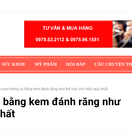
SỨC KHỎE
MỸ PHẨM
HỎI ĐÁP
CÂU CHUYỆN T
trị mụn trứng cá bằng kem đánh răng như thế nào cho hiệu quả nhất
cá bằng kem đánh răng như
nhất