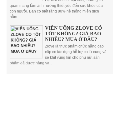
Hệ tiêu hóa là một trong những cơ
quan mang tầm ảnh hưởng thiết yếu đến sức khỏe của
con người. Bạn có biết rằng 80% hệ thống miễn dịch
nằm...
VIÊN UỐNG ZLOVE CÓ
TỐT KHÔNG? GIÁ BAO
NHIÊU? MUA Ở ĐÂU?
Zlove là thực phẩm chức năng cao
cấp có tác dụng hỗ trợ co tử cung và
se khít vùng kín cho phụ nữ, sản
phẩm đã được hàng vạ...