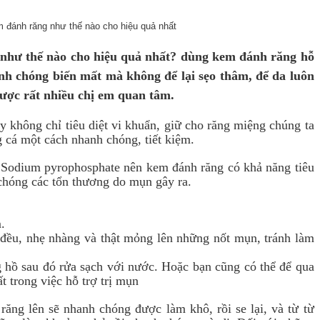
như thế nào cho hiệu quả nhất? dùng kem đánh răng hỗ
h chóng biến mất mà không để lại sẹo thâm, để da luôn
ược rất nhiều chị em quan tâm.
 không chỉ tiêu diệt vi khuẩn, giữ cho răng miệng chúng ta
 cá một cách nhanh chóng, tiết kiệm.
, Sodium pyrophosphate nên kem đánh răng có khả năng tiêu
 chóng các tổn thương do mụn gây ra.
m.
đều, nhẹ nhàng và thật mỏng lên những nốt mụn, tránh làm
hồ sau đó rửa sạch với nước. Hoặc bạn cũng có thể để qua
 trong việc hỗ trợ trị mụn
ng lên sẽ nhanh chóng được làm khô, rồi se lại, và từ từ