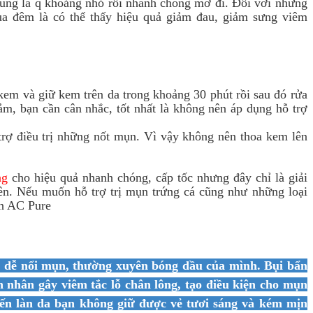
 cũng là q khoảng nhỏ rồi nhanh chóng mờ đi. Đối với những
a đêm là có thể thấy hiệu quả giảm đau, giảm sưng viêm
a kem và giữ kem trên da trong khoảng 30 phút rồi sau đó rửa
ảm, bạn cần cân nhắc, tốt nhất là không nên áp dụng hỗ trợ
 trợ điều trị những nốt mụn. Vì vậy không nên thoa kem lên
ng
cho hiệu quả nhanh chóng, cấp tốc nhưng đây chỉ là giải
uyên. Nếu muốn hỗ trợ trị mụn trứng cá cũng như những loại
n AC Pure
 dễ nổi mụn, thường xuyên bóng dầu
của mình.
B
ụi bẩn
 nhân gây viêm tắc lỗ chân lông, tạo điều kiện cho mụn
iến
làn
da bạn
không
giữ
được
vẻ
tươi sáng
và kém
mịn