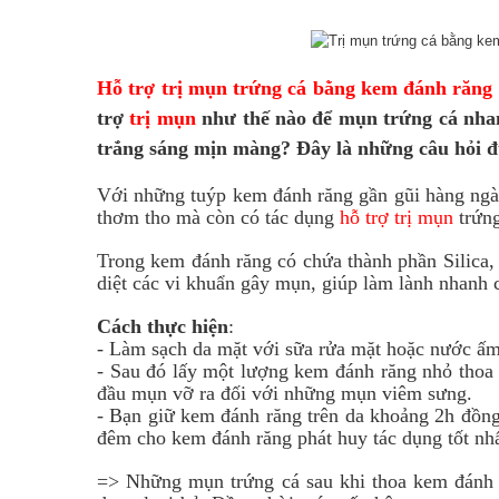
Hỗ trợ trị mụn trứng cá bằng kem đánh răng
trợ
trị mụn
như thế nào để
mụn trứng cá nhan
trắng sáng mịn màng? Đây là những câu hỏi đ
Với những tuýp kem đánh răng gần gũi hàng ngày
thơm tho mà còn có tác dụng
hỗ trợ trị mụn
trứng
Trong kem đánh răng có chứa thành phần Silica
diệt các vi khuẩn gây mụn, giúp làm lành nhanh
Cách thực hiện
:
- Làm sạch da mặt với sữa rửa mặt hoặc nước ấ
- Sau đó lấy một lượng kem đánh răng nhỏ thoa 
đầu mụn vỡ ra đối với những mụn viêm sưng.
- Bạn giữ kem đánh răng trên da khoảng 2h đồng 
đêm cho kem đánh răng phát huy tác dụng tốt nhất
=> Những mụn trứng cá sau khi thoa kem đánh ră