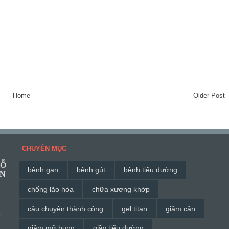
Home
Older Post
CHUYÊN MỤC
HỖ
bệnh gan
bệnh gút
bệnh tiểu đường
ĂN
chống lão hóa
chữa xương khớp
G
câu chuyện thành công
gel titan
giảm cân
à
giảm mỡ bụng
giầy tiểu đường