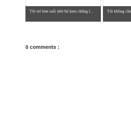
Tôi trẻ hơn tuổi nhờ bộ kem chống l...
Tôi không cần
0 comments :