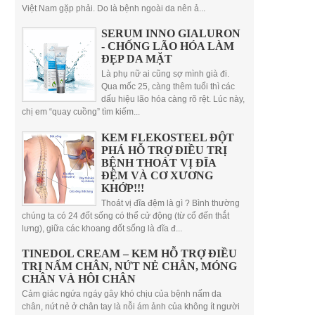
Việt Nam gặp phải. Do là bệnh ngoài da nên ả...
SERUM INNO GIALURON
- CHỐNG LÃO HÓA LÀM
ĐẸP DA MẶT
Là phụ nữ ai cũng sợ mình già đi.
Qua mốc 25, càng thêm tuổi thì các
dấu hiệu lão hóa càng rõ rệt. Lúc này,
chị em “quay cuồng” tìm kiếm...
KEM FLEKOSTEEL ĐỘT
PHÁ HỖ TRỢ ĐIỀU TRỊ
BỆNH THOÁT VỊ ĐĨA
ĐỆM VÀ CƠ XƯƠNG
KHỚP!!!
Thoát vị đĩa đệm là gì ? Bình thường
chúng ta có 24 đốt sống có thể cử động (từ cổ đến thắt
lưng), giữa các khoang đốt sống là đĩa đ...
TINEDOL CREAM – KEM HỖ TRỢ ĐIỀU
TRỊ NẤM CHÂN, NỨT NẺ CHÂN, MÓNG
CHÂN VÀ HÔI CHÂN
Cảm giác ngứa ngáy gây khó chịu của bệnh nấm da
chân, nứt nẻ ở chân tay là nỗi ám ảnh của không ít người