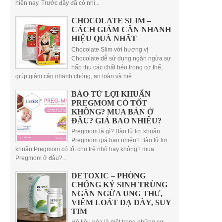
hiện nay. Trước đây đã có nhi...
CHOCOLATE SLIM –
CÁCH GIẢM CÂN NHANH
HIỆU QUẢ NHẤT
Chocolate Slim với hương vị
Chocolate dễ sử dụng ngăn ngừa sự
hấp thụ các chất béo trong cơ thể,
giúp giảm cân nhanh chóng, an toàn và hiệ...
BÀO TỬ LỢI KHUẨN
PREGMOM CÓ TỐT
KHÔNG? MUA BÁN Ở
ĐÂU? GIÁ BAO NHIÊU?
Pregmom là gì? Bào tử lợi khuẩn
Pregmom giá bao nhiêu? Bào tử lợi
khuẩn Pregmom có tốt cho trẻ nhỏ hay không? mua
Pregmom ở đâu?...
DETOXIC – PHÒNG
CHỐNG KÝ SINH TRÙNG
NGĂN NGỪA UNG THƯ,
VIÊM LOÁT DẠ DÀY, SUY
TIM