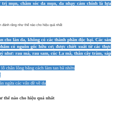
 trị mụn, chăm sóc da mụn, da nhạy cảm chính là lựa
 cho làn da,
không có các thành phần độc hại. Các sản
hẩm có nguồn gốc hữu cơ; được chiết xuất từ các thực
quý
như:
rau má, r
au sam
,
cúc La mã, thân cây tràm, s
áp
 lỗ chân lông bằng cách làm tan bã nhờn
t
găn ngừa các vấn đề về da