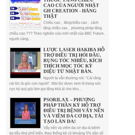
CAO CỦA NGƯỜI NHẬT
GH CREATION - HÀNG
THẬT
Chiều cao , tăngchiều cao , cách
tăng chiều cao , phương pháp tăng
chiều cao ??? Theo nghiên cứu mới nhất của BBC Future,
người càng...
LƯỢC LASER HAKIBA HỖ
TRỢ ĐIỀU TRỊ HÓI ĐẦU,
RỤNG TÓC NHIỀU, KÍCH
THÍCH MỌC TÓC KỲ
DIỆU TỪ NHẬT BẢN.
Người ta vẫn thường nói: “Cái răng
cái tóc là góc con người”. Mái tóc được xem là trang sức
cực kỳ quý giá làm gia tăng khả ái cho khu...
PSORILAX – PHƯƠNG
PHÁP THẦN KỲ HỖ TRỢ
ĐIỀU TRỊ BỆNH VẨY NẾN
VÀ VIÊM DA CƠ ĐỊA, TÁI
TẠO LÀN DA!
Vẩy nến và viêm da cơ địa là bệnh
da liễu khá phổ biến, theo thống kê có khoảng 5% dân số