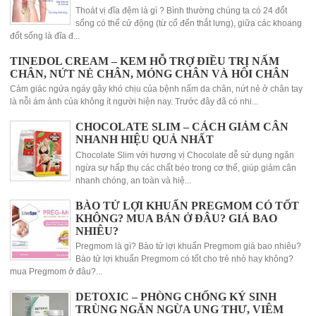
Thoát vị đĩa đệm là gì ? Bình thường chúng ta có 24 đốt
sống có thể cử động (từ cổ đến thắt lưng), giữa các khoang
đốt sống là đĩa đ...
TINEDOL CREAM – KEM HỖ TRỢ ĐIỀU TRỊ NẤM
CHÂN, NỨT NẺ CHÂN, MÓNG CHÂN VÀ HÔI CHÂN
Cảm giác ngứa ngáy gây khó chịu của bệnh nấm da chân, nứt nẻ ở chân tay
là nỗi ám ảnh của không ít người hiện nay. Trước đây đã có nhi...
CHOCOLATE SLIM – CÁCH GIẢM CÂN
NHANH HIỆU QUẢ NHẤT
Chocolate Slim với hương vị Chocolate dễ sử dụng ngăn
ngừa sự hấp thụ các chất béo trong cơ thể, giúp giảm cân
nhanh chóng, an toàn và hiệ...
BÀO TỬ LỢI KHUẨN PREGMOM CÓ TỐT
KHÔNG? MUA BÁN Ở ĐÂU? GIÁ BAO
NHIÊU?
Pregmom là gì? Bào tử lợi khuẩn Pregmom giá bao nhiêu?
Bào tử lợi khuẩn Pregmom có tốt cho trẻ nhỏ hay không?
mua Pregmom ở đâu?...
DETOXIC – PHÒNG CHỐNG KÝ SINH
TRÙNG NGĂN NGỪA UNG THƯ, VIÊM