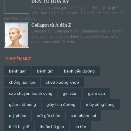
ĐẾN TỪ HOA KỲ
Bệnh gút hay còn gọi là bệnh gout – Bệnh gút là gì ?
Triệu chứng bệnh gút ra sao? Dấu hiệu bệnh gút như thế
nào? Hỗ trợ Điều t...
Collagen từ A đến Z
Collagen là gì Collagen là gì? Collagen là một loại protein
quan trọng trong cơ thể chiếm khoảng 30% tổng lượng
protein của cơ thể. Nó là th...
CHUYÊN MỤC
bệnh gan
bệnh gút
bệnh tiểu đường
chống lão hóa
chữa xương khớp
câu chuyện thành công
gel titan
giảm cân
giảm mỡ bụng
giầy tiểu đường
máy xông họng
mỹ phẩm
nứt gót chân
sản phẩm hot
thiết bị y tế
thuốc bổ gan
tin tức