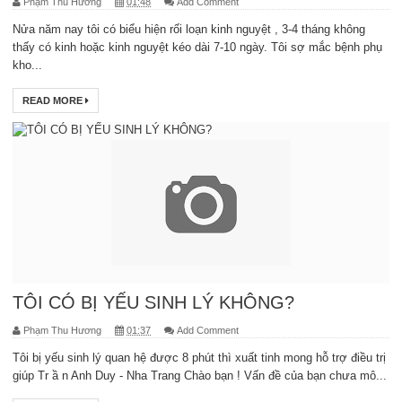
Phạm Thu Hương
01:48
Add Comment
Nửa năm nay tôi có biểu hiện rối loạn kinh nguyệt , 3-4 tháng không
thấy có kinh hoặc kinh nguyệt kéo dài 7-10 ngày. Tôi sợ mắc bệnh phụ
kho...
READ MORE
TÔI CÓ BỊ YẾU SINH LÝ KHÔNG?
Phạm Thu Hương
01:37
Add Comment
Tôi bị yếu sinh lý quan hệ được 8 phút thì xuất tinh mong hỗ trợ điều trị
giúp Tr ầ n Anh Duy - Nha Trang Chào bạn ! Vấn đề của bạn chưa mô...