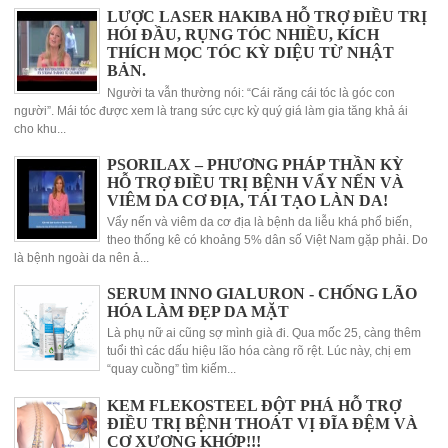
LƯỢC LASER HAKIBA HỖ TRỢ ĐIỀU TRỊ
HÓI ĐẦU, RỤNG TÓC NHIỀU, KÍCH
THÍCH MỌC TÓC KỲ DIỆU TỪ NHẬT
BẢN.
Người ta vẫn thường nói: “Cái răng cái tóc là góc con
người”. Mái tóc được xem là trang sức cực kỳ quý giá làm gia tăng khả ái
cho khu...
PSORILAX – PHƯƠNG PHÁP THẦN KỲ
HỖ TRỢ ĐIỀU TRỊ BỆNH VẨY NẾN VÀ
VIÊM DA CƠ ĐỊA, TÁI TẠO LÀN DA!
Vẩy nến và viêm da cơ địa là bệnh da liễu khá phổ biến,
theo thống kê có khoảng 5% dân số Việt Nam gặp phải. Do
là bệnh ngoài da nên ả...
SERUM INNO GIALURON - CHỐNG LÃO
HÓA LÀM ĐẸP DA MẶT
Là phụ nữ ai cũng sợ mình già đi. Qua mốc 25, càng thêm
tuổi thì các dấu hiệu lão hóa càng rõ rệt. Lúc này, chị em
“quay cuồng” tìm kiếm...
KEM FLEKOSTEEL ĐỘT PHÁ HỖ TRỢ
ĐIỀU TRỊ BỆNH THOÁT VỊ ĐĨA ĐỆM VÀ
CƠ XƯƠNG KHỚP!!!