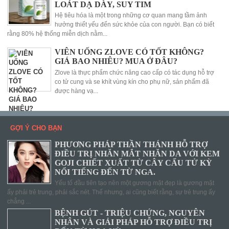
LOÁT DẠ DÀY, SUY TIM
Hệ tiêu hóa là một trong những cơ quan mang tầm ảnh
hưởng thiết yếu đến sức khỏe của con người. Bạn có biết
rằng 80% hệ thống miễn dịch nằm...
VIÊN UỐNG ZLOVE CÓ TỐT KHÔNG?
GIÁ BAO NHIÊU? MUA Ở ĐÂU?
Zlove là thực phẩm chức năng cao cấp có tác dụng hỗ trợ
co tử cung và se khít vùng kín cho phụ nữ, sản phẩm đã
được hàng vạ...
GỢI Ý CHO BẠN
PHƯƠNG PHÁP THẦN THÁNH HỖ TRỢ
ĐIỀU TRỊ NHĂN MẮT NHĂN DA VỚI KEM
GOJI CHIẾT XUẤT TỪ CÂY CẨU TỬ KỲ
NỔI TIẾNG ĐẾN TỪ NGA.
Yếu tố đầu tiên tạo nên một gương mặt đẹp là gương mặt
ấy phải trẻ trung, phải sắc nét. Thế nhưng, ai cũng biết rằng, sự trẻ trung ấy
chẳng ...
BỆNH GÚT - TRIỆU CHỨNG, NGUYÊN
NHÂN VÀ GIẢI PHÁP HỖ TRỢ ĐIỀU TRỊ