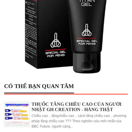
CÓ THỂ BẠN QUAN TÂM
THUỐC TĂNG CHIỀU CAO CỦA NGƯỜI
NHẬT GH CREATION - HÀNG THẬT
Chiều cao , tăngchiều cao , cách tăng chiều cao , phương
pháp tăng chiều cao ??? Theo nghiên cứu mới nhất của
BBC Future, người càng...