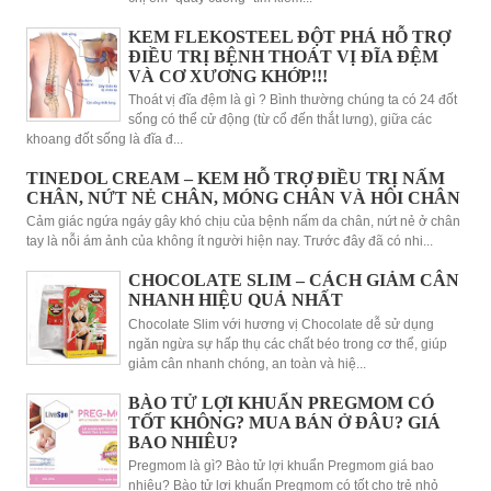
KEM FLEKOSTEEL ĐỘT PHÁ HỖ TRỢ
ĐIỀU TRỊ BỆNH THOÁT VỊ ĐĨA ĐỆM
VÀ CƠ XƯƠNG KHỚP!!!
Thoát vị đĩa đệm là gì ? Bình thường chúng ta có 24 đốt
sống có thể cử động (từ cổ đến thắt lưng), giữa các
khoang đốt sống là đĩa đ...
TINEDOL CREAM – KEM HỖ TRỢ ĐIỀU TRỊ NẤM
CHÂN, NỨT NẺ CHÂN, MÓNG CHÂN VÀ HÔI CHÂN
Cảm giác ngứa ngáy gây khó chịu của bệnh nấm da chân, nứt nẻ ở chân
tay là nỗi ám ảnh của không ít người hiện nay. Trước đây đã có nhi...
CHOCOLATE SLIM – CÁCH GIẢM CÂN
NHANH HIỆU QUẢ NHẤT
Chocolate Slim với hương vị Chocolate dễ sử dụng
ngăn ngừa sự hấp thụ các chất béo trong cơ thể, giúp
giảm cân nhanh chóng, an toàn và hiệ...
BÀO TỬ LỢI KHUẨN PREGMOM CÓ
TỐT KHÔNG? MUA BÁN Ở ĐÂU? GIÁ
BAO NHIÊU?
Pregmom là gì? Bào tử lợi khuẩn Pregmom giá bao
nhiêu? Bào tử lợi khuẩn Pregmom có tốt cho trẻ nhỏ