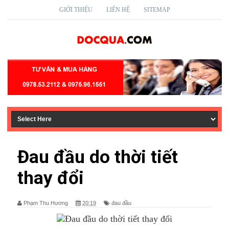
GIỚI THIỆU
LIÊN HỆ
SITEMAP
Đau đầu do thời tiết
thay đổi
Phạm Thu Hương
20:19
đau đầu