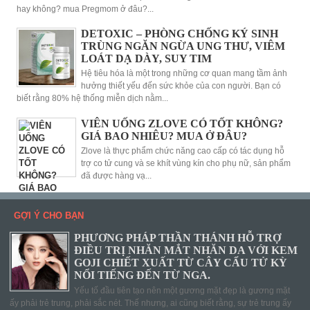
hay không? mua Pregmom ở đâu?...
DETOXIC – PHÒNG CHỐNG KÝ SINH
TRÙNG NGĂN NGỪA UNG THƯ, VIÊM
LOÁT DẠ DÀY, SUY TIM
Hệ tiêu hóa là một trong những cơ quan mang tầm ảnh
hưởng thiết yếu đến sức khỏe của con người. Bạn có
biết rằng 80% hệ thống miễn dịch nằm...
VIÊN UỐNG ZLOVE CÓ TỐT KHÔNG?
GIÁ BAO NHIÊU? MUA Ở ĐÂU?
Zlove là thực phẩm chức năng cao cấp có tác dụng hỗ
trợ co tử cung và se khít vùng kín cho phụ nữ, sản phẩm
đã được hàng vạ...
GỢI Ý CHO BẠN
PHƯƠNG PHÁP THẦN THÁNH HỖ TRỢ
ĐIỀU TRỊ NHĂN MẮT NHĂN DA VỚI KEM
GOJI CHIẾT XUẤT TỪ CÂY CẨU TỬ KỲ
NỔI TIẾNG ĐẾN TỪ NGA.
Yếu tố đầu tiên tạo nên một gương mặt đẹp là gương mặt
ấy phải trẻ trung, phải sắc nét. Thế nhưng, ai cũng biết rằng, sự trẻ trung ấy