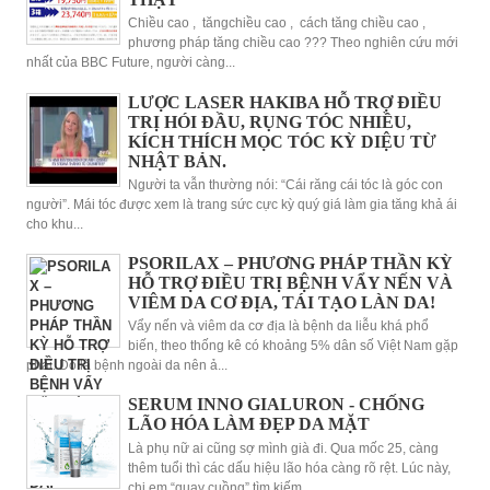
Chiều cao , tăngchiều cao , cách tăng chiều cao ,
phương pháp tăng chiều cao ??? Theo nghiên cứu mới
nhất của BBC Future, người càng...
LƯỢC LASER HAKIBA HỖ TRỢ ĐIỀU
TRỊ HÓI ĐẦU, RỤNG TÓC NHIỀU,
KÍCH THÍCH MỌC TÓC KỲ DIỆU TỪ
NHẬT BẢN.
Người ta vẫn thường nói: “Cái răng cái tóc là góc con
người”. Mái tóc được xem là trang sức cực kỳ quý giá làm gia tăng khả ái
cho khu...
PSORILAX – PHƯƠNG PHÁP THẦN KỲ
HỖ TRỢ ĐIỀU TRỊ BỆNH VẨY NẾN VÀ
VIÊM DA CƠ ĐỊA, TÁI TẠO LÀN DA!
Vẩy nến và viêm da cơ địa là bệnh da liễu khá phổ
biến, theo thống kê có khoảng 5% dân số Việt Nam gặp
phải. Do là bệnh ngoài da nên ả...
SERUM INNO GIALURON - CHỐNG
LÃO HÓA LÀM ĐẸP DA MẶT
Là phụ nữ ai cũng sợ mình già đi. Qua mốc 25, càng
thêm tuổi thì các dấu hiệu lão hóa càng rõ rệt. Lúc này,
chị em “quay cuồng” tìm kiếm...