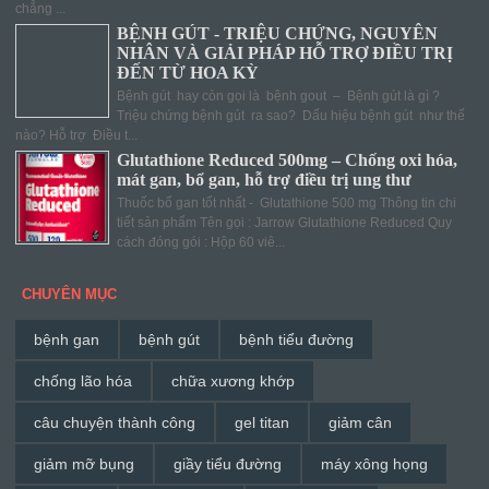
chẳng ...
BỆNH GÚT - TRIỆU CHỨNG, NGUYÊN
NHÂN VÀ GIẢI PHÁP HỖ TRỢ ĐIỀU TRỊ
ĐẾN TỪ HOA KỲ
Bệnh gút hay còn gọi là bệnh gout – Bệnh gút là gì ?
Triệu chứng bệnh gút ra sao? Dấu hiệu bệnh gút như thế
nào? Hỗ trợ Điều t...
Glutathione Reduced 500mg – Chống oxi hóa,
mát gan, bổ gan, hỗ trợ điều trị ung thư
Thuốc bổ gan tốt nhất - Glutathione 500 mg Thông tin chi
tiết sản phẩm Tên gọi : Jarrow Glutathione Reduced Quy
cách đóng gói : Hộp 60 viê...
CHUYÊN MỤC
bệnh gan
bệnh gút
bệnh tiểu đường
chống lão hóa
chữa xương khớp
câu chuyện thành công
gel titan
giảm cân
giảm mỡ bụng
giầy tiểu đường
máy xông họng