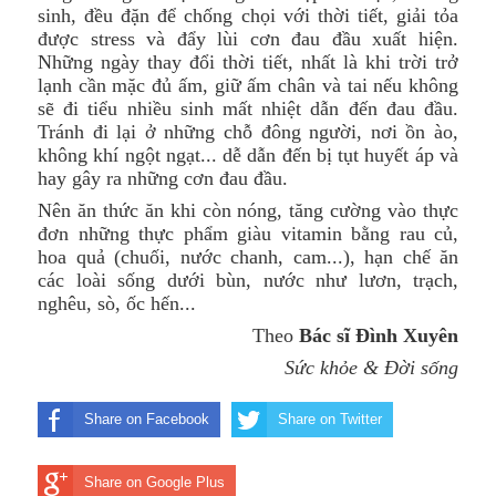
sinh, đều đặn để chống chọi với thời tiết, giải tỏa
được stress và đẩy lùi cơn đau đầu xuất hiện.
Những ngày thay đổi thời tiết, nhất là khi trời trở
lạnh cần mặc đủ ấm, giữ ấm chân và tai nếu không
sẽ đi tiểu nhiều sinh mất nhiệt dẫn đến đau đầu.
Tránh đi lại ở những chỗ đông người, nơi ồn ào,
không khí ngột ngạt... dễ dẫn đến bị tụt huyết áp và
hay gây ra những cơn đau đầu.
Nên ăn thức ăn khi còn nóng, tăng cường vào thực
đơn những thực phẩm giàu vitamin bằng rau củ,
hoa quả (chuối, nước chanh, cam...), hạn chế ăn
các loài sống dưới bùn, nước như lươn, trạch,
nghêu, sò, ốc hến...
Theo
Bác sĩ Đình Xuyên
Sức khỏe & Đời sống
Share on Facebook
Share on Twitter
Share on Google Plus