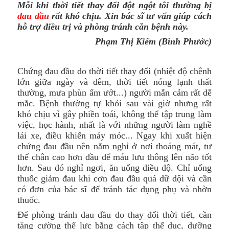
Mỗi khi thời tiết thay đổi đột ngột tôi thường bị
đau đầu
rất khó chịu. Xin bác sĩ tư vấn giúp cách
hỗ trợ điều trị và phòng tránh căn bệnh này.
Phạm Thị Kiểm (Bình Phước)
Chứng đau đầu do thời tiết thay đổi (nhiệt độ chênh
lớn giữa ngày và đêm, thời tiết nóng lạnh thất
thường, mưa phùn ẩm ướt...) người mẫn cảm rất dễ
mắc. Bệnh thường tự khỏi sau vài giờ nhưng rất
khó chịu vì gây phiền toái, không thể tập trung làm
việc, học hành, nhất là với những người làm nghề
lái xe, điều khiển máy móc... Ngay khi xuất hiện
chứng đau đầu nên nằm nghỉ ở nơi thoáng mát, tư
thế chân cao hơn đầu để máu lưu thông lên não tốt
hơn. Sau đó nghỉ ngơi, ăn uống điều độ. Chỉ uống
thuốc giảm đau khi cơn đau đầu quá dữ dội và cần
có đơn của bác sĩ để tránh tác dụng phụ và nhờn
thuốc.
Để phòng tránh đau đầu do thay đổi thời tiết, cần
tăng cường thể lực bằng cách tập thể dục, dưỡng