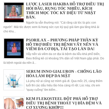
LƯỢC LASER HAKIBA HỖ TRỢ ĐIỀU TRỊ
HÓI ĐẦU, RỤNG TÓC NHIỀU, KÍCH
THÍCH MỌC TÓC KỲ DIỆU TỪ NHẬT
BẢN.
Người ta vẫn thường nói: “Cái răng cái tóc là góc con
người”. Mái tóc được xem là trang sức cực kỳ quý giá làm gia tăng khả ái
cho khu...
PSORILAX – PHƯƠNG PHÁP THẦN KỲ
HỖ TRỢ ĐIỀU TRỊ BỆNH VẨY NẾN VÀ
VIÊM DA CƠ ĐỊA, TÁI TẠO LÀN DA!
Vẩy nến và viêm da cơ địa là bệnh da liễu khá phổ biến,
theo thống kê có khoảng 5% dân số Việt Nam gặp phải. Do
là bệnh ngoài da nên ả...
SERUM INNO GIALURON - CHỐNG LÃO
HÓA LÀM ĐẸP DA MẶT
Là phụ nữ ai cũng sợ mình già đi. Qua mốc 25, càng thêm
tuổi thì các dấu hiệu lão hóa càng rõ rệt. Lúc này, chị em
“quay cuồng” tìm kiếm...
KEM FLEKOSTEEL ĐỘT PHÁ HỖ TRỢ
ĐIỀU TRỊ BỆNH THOÁT VỊ ĐĨA ĐỆM VÀ
CƠ XƯƠNG KHỚP!!!