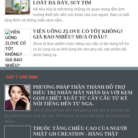
LOÁT DẠ DÀY, SUY TIM
Hệ tiêu hóa là một trong những cơ quan mang tầm ảnh
hưởng thiết yếu đến sức khỏe của con người. Bạn có biết
rằng 80% hệ thống miễn dịch nằm...
VIÊN UỐNG ZLOVE CÓ TỐT KHÔNG?
GIÁ BAO NHIÊU? MUA Ở ĐÂU?
Zlove là thực phẩm chức năng cao cấp có tác dụng hỗ trợ
co tử cung và se khít vùng kín cho phụ nữ, sản phẩm đã
được hàng vạ...
GỢI Ý CHO BẠN
PHƯƠNG PHÁP THẦN THÁNH HỖ TRỢ
ĐIỀU TRỊ NHĂN MẮT NHĂN DA VỚI KEM
GOJI CHIẾT XUẤT TỪ CÂY CẨU TỬ KỲ
NỔI TIẾNG ĐẾN TỪ NGA.
Yếu tố đầu tiên tạo nên một gương mặt đẹp là gương mặt
ấy phải trẻ trung, phải sắc nét. Thế nhưng, ai cũng biết rằng, sự trẻ trung ấy
chẳng ...
THUỐC TĂNG CHIỀU CAO CỦA NGƯỜI
NHẬT GH CREATION - HÀNG THẬT