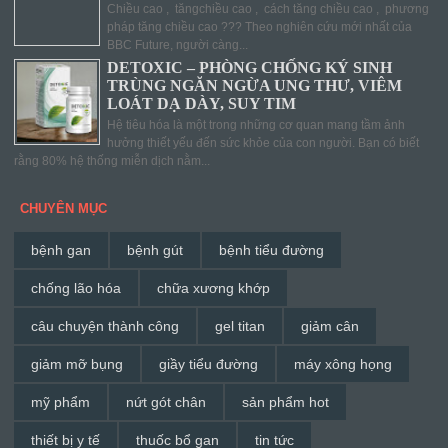
Chiều cao , tăngchiều cao , cách tăng chiều cao , phương
pháp tăng chiều cao ??? Theo nghiên cứu mới nhất của
BBC Future, người càng...
DETOXIC – PHÒNG CHỐNG KÝ SINH
TRÙNG NGĂN NGỪA UNG THƯ, VIÊM
LOÁT DẠ DÀY, SUY TIM
Hệ tiêu hóa là một trong những cơ quan mang tầm ảnh
hưởng thiết yếu đến sức khỏe của con người. Bạn có biết
rằng 80% hệ thống miễn dịch nằm...
CHUYÊN MỤC
bệnh gan
bệnh gút
bệnh tiểu đường
chống lão hóa
chữa xương khớp
câu chuyện thành công
gel titan
giảm cân
giảm mỡ bụng
giầy tiểu đường
máy xông họng
mỹ phẩm
nứt gót chân
sản phẩm hot
thiết bị y tế
thuốc bổ gan
tin tức