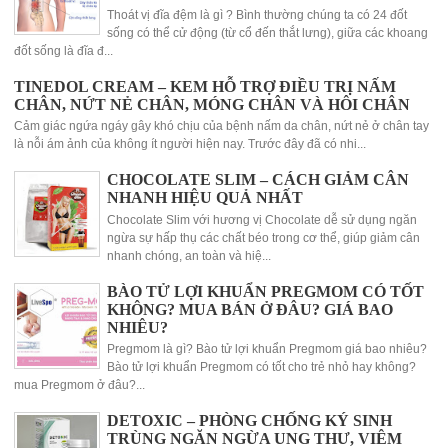
Thoát vị đĩa đệm là gì ? Bình thường chúng ta có 24 đốt
sống có thể cử động (từ cổ đến thắt lưng), giữa các khoang
đốt sống là đĩa đ...
TINEDOL CREAM – KEM HỖ TRỢ ĐIỀU TRỊ NẤM
CHÂN, NỨT NẺ CHÂN, MÓNG CHÂN VÀ HÔI CHÂN
Cảm giác ngứa ngáy gây khó chịu của bệnh nấm da chân, nứt nẻ ở chân tay
là nỗi ám ảnh của không ít người hiện nay. Trước đây đã có nhi...
CHOCOLATE SLIM – CÁCH GIẢM CÂN
NHANH HIỆU QUẢ NHẤT
Chocolate Slim với hương vị Chocolate dễ sử dụng ngăn
ngừa sự hấp thụ các chất béo trong cơ thể, giúp giảm cân
nhanh chóng, an toàn và hiệ...
BÀO TỬ LỢI KHUẨN PREGMOM CÓ TỐT
KHÔNG? MUA BÁN Ở ĐÂU? GIÁ BAO
NHIÊU?
Pregmom là gì? Bào tử lợi khuẩn Pregmom giá bao nhiêu?
Bào tử lợi khuẩn Pregmom có tốt cho trẻ nhỏ hay không?
mua Pregmom ở đâu?...
DETOXIC – PHÒNG CHỐNG KÝ SINH
TRÙNG NGĂN NGỪA UNG THƯ, VIÊM