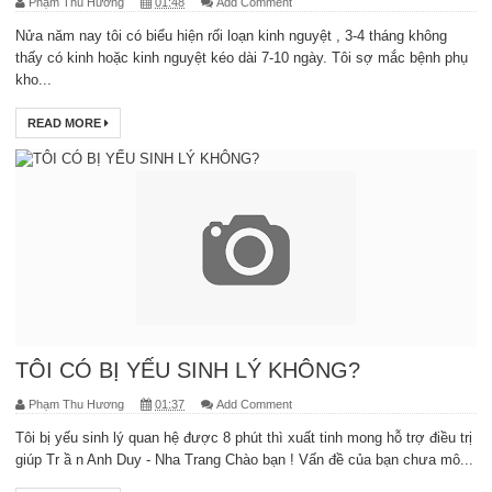
Phạm Thu Hương
01:48
Add Comment
Nửa năm nay tôi có biểu hiện rối loạn kinh nguyệt , 3-4 tháng không
thấy có kinh hoặc kinh nguyệt kéo dài 7-10 ngày. Tôi sợ mắc bệnh phụ
kho...
READ MORE
TÔI CÓ BỊ YẾU SINH LÝ KHÔNG?
Phạm Thu Hương
01:37
Add Comment
Tôi bị yếu sinh lý quan hệ được 8 phút thì xuất tinh mong hỗ trợ điều trị
giúp Tr ầ n Anh Duy - Nha Trang Chào bạn ! Vấn đề của bạn chưa mô...