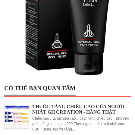
CÓ THỂ BẠN QUAN TÂM
THUỐC TĂNG CHIỀU CAO CỦA NGƯỜI
NHẬT GH CREATION - HÀNG THẬT
Chiều cao , tăngchiều cao , cách tăng chiều cao , phương
pháp tăng chiều cao ??? Theo nghiên cứu mới nhất của
BBC Future, người càng...